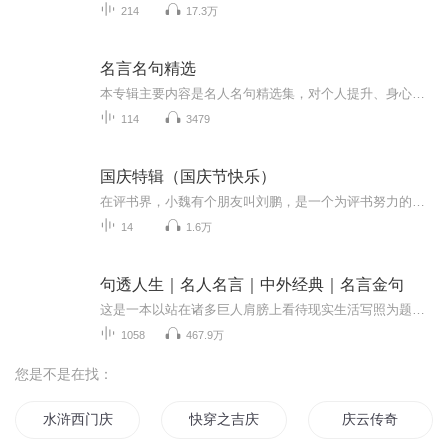
214
17.3万
名言名句精选
本专辑主要内容是名人名句精选集，对个人提升、身心健康、认知等方面都有很大的帮助，希望喜马拉雅友友们多多聆听。
114
3479
国庆特辑（国庆节快乐）
在评书界，小魏有个朋友叫刘鹏，是一个为评书努力的小伙子。在2021年国庆期间，他想弄个特辑，便烦劳我给他录个爱国题材的评书小段儿。这种事情，不是特殊情况，小魏一般不会拒绝，也就给其录了一个《鲁迅踢鬼》，等他传完，我再传到我的专辑里。另外，小...
14
1.6万
句透人生｜名人名言｜中外经典｜名言金句
这是一本以站在诸多巨人肩膀上看待现实生活写照为题材的书。那些被时代所认可，且用毕生经历写下充满人生智慧的句子，希望能够为还在为生活所困和正在受挫折的人提供源源不断的动力，让充满哲学的句子抚慰心灵。在诸多名言中，每一个句子都会触动不同人的...
1058
467.9万
您是不是在找：
水浒西门庆
快穿之吉庆有余
庆云传奇