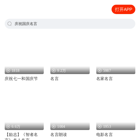
打开APP
庆祝国庆名言
1818
9.2万
5987
庆祝七一和国庆节
名言
名家名言
6.6万
1004
1953
【励志】《智者名
名言朗读
电影名言