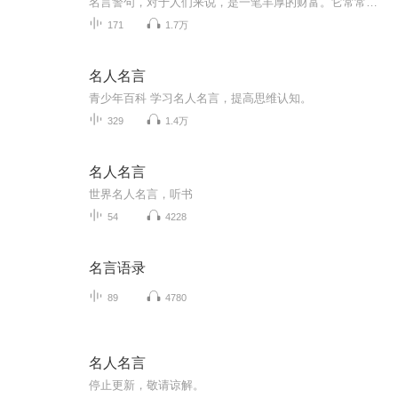
名言警句，对于人们来说，是一笔丰厚的财富。它常常在人们最迷茫的时候指明前方的道路，也能警示和提醒人们少犯错误。 名言警句有利于引导人们树立正确的世界观人生观价值观；正确地对待自己的学习、生活、工作问题；正确地做人、处事等问题。 名言警句具有引导、激活、激励、推动点拨、警示、劝勉、启发、诱导等多种功能。 在现实中，如果我们能通过各种科学的方法和有效的途径发挥其作用，必将对人类和社会的进步产生重大效应。 警言律己则可以自省，育人则可以通达。警言是坎坷人生中无声的警钟，是你实现宏图大志的指示灯。它可以彰明是非警策人生让人们得到有益的启示和美的享受名言警句是人类思想文化和智慧的结晶是古今中外先哲和无数有志之士的思想精华是人类知识的积累是民族智慧的提炼名言警句易于流传是浓缩的精华它跨越国界世代相传给人启迪让人深思是我们人生旅途中的良师益友！
171
1.7万
名人名言
青少年百科 学习名人名言，提高思维认知。
329
1.4万
名人名言
世界名人名言，听书
54
4228
名言语录
89
4780
名人名言
停止更新，敬请谅解。