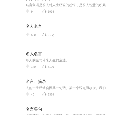
名言隽语是前人对人生经验的感悟，是前人智慧的积累，充满了真知灼见。名言隽语是我们为人处事的金玉良言，是取之不尽、用之不竭的智慧源泉。在《英语名言隽语》这一专辑里，人们将一同聆听来自外国著名的思想家、政治家、文学家、科学家和艺术家之口的名人名言。这些名人以自己丰富的生活阅历为基础，结合自己对人生的特殊感悟，用简洁隽永的语言记录下自己的真知灼见，言简意赅、意味无穷，闪烁着智慧的火花，启迪后人，对人们有诸多教诲。让我们从这些宝贵的名言隽语中得到鼓舞，从中发现理性，从中得到指点，在日...
9
1994
名人名言
560
2.7万
名人名言
每天的金句带来人生的启迪。
140
5190
名言、摘录
人的一生经常会因某一句话、某一个观点而改变。我们读书时，印象深刻的也只是与己思考有关的部分。这里我分享的句段是能触动我的，没有好坏、高低、贵贱、对错之分。每天一名言，有文学家、哲学家、艺术家等，提炼、选取他们文章中有意味的话语与您分享。
40
3388
名言警句