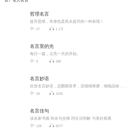
言》名人名言
哲理名言
提升思维，本身也是风水提升的一种表现！
27
1.1万
名言里的光
每日一篇，点亮一天的开始。
9
388
名言妙语
欣赏名言妙语，忌囫囵吞枣，宜细细琢磨，细细品味，舍弃时代残痕，赋予时代新意。避其偏颇，取其精华，方能生津止渴，悟受教益。
29
1535
名言佳句
读名家书摘 和名句交锋 同生活和解 与美好相遇
128
6577