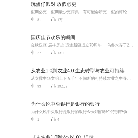
玩蛋仔派对 放假必更
假期必更，假期最少更两集，有可能会断更，假如评论多，月票多，听的多的话，最多一天更四集，更的必须得是假期，不过有没有好心人来给个好评？三星也行，现在我23的订阅量，一个评论都没有
81
1万
国庆佳节欢乐的瞬间
金秋送爽 层林尽染 适逢新疆成立70周年 ，乌鲁木齐于2025年9月23日迎来党中央和习大大带领的慰问团。新疆各族群众欢欣鼓舞，热烈欢迎。
27
1311
从农业1.0到农业4.0:生态转型与农业可持续
从支撑中华文明上下五千年不间断的可持续农业之中寻找应对挑战的智慧。更多专辑请点击：《全球化与国家竞争》《居危思危》、《告别百年激进》《八次危机》、《去依附》《解构现代化》适读人群 ：三农工作者，乡村建设志愿者，一般大众，温铁军粉丝乡村携带...
93
19.1万
为什么说中央银行是银行的银行
为什么说中央银行是银行的银行今天咱们聊个特别带劲的话题——中央银行为啥被叫做"银行的银行"。先别急着划走，这可不是那种让人打哈欠的金融课，咱们用中医调理身体的思路，给你掰开了揉碎了讲明白。首先得声明，本人就是个热爱中医的健康管理师，可不是...
1
4
《从农业1.0到农业4.0》记录