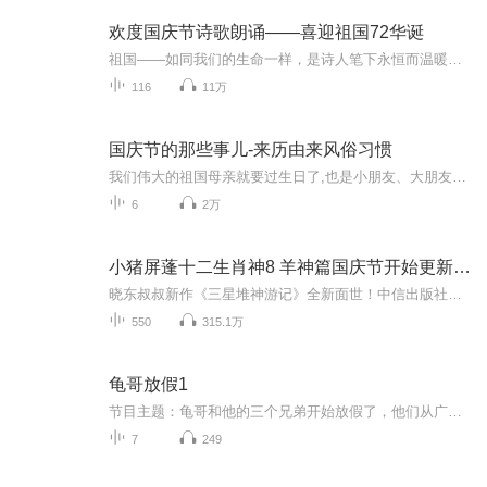
欢度国庆节诗歌朗诵——喜迎祖国72华诞
祖国——如同我们的生命一样，是诗人笔下永恒而温暖的主题。在祖国72周年华诞来临之际，特创建这个诗歌朗诵专辑，诵读经典爱国篇章，和大家一起歌颂祖国，向国庆的献礼！祝愿伟大的祖国繁荣富强，祝愿大家国庆节快乐，度过平安快乐的黄金周假期！
116
11万
国庆节的那些事儿-来历由来风俗习惯
我们伟大的祖国母亲就要过生日了,也是小朋友、大朋友们最喜欢的“国庆小长假”或说“黄金周”还有说”国庆7天乐”的，说法真是不一而足。那么“国庆节”是怎么来的？自古以来国庆节怎么庆贺？新中国国庆节的来历，以及新中国国庆节的庆贺方式又有哪些呢？ ...
6
2万
小猪屏蓬十二生肖神8 羊神篇国庆节开始更新啦！
晓东叔叔新作《三星堆神游记》全新面世！中信出版社出版！京东当当淘宝均有售！点蓝色字收听——《小猪屏蓬爆笑日记2024》《小猪屏蓬爆笑日记2》《小猪屏蓬爆笑日记1》让你笑得喘不上气！《我进故宫当富翁——小猪屏蓬故宫财商笔记》教你成为大富翁！《小...
550
315.1万
龟哥放假1
节目主题：龟哥和他的三个兄弟开始放假了，他们从广州回来之后正式开始了寒假生活，他们有很多作业，每天都挺充实。拉布布和企鹅也很喜欢放假，因为有大量时间可以和跟龟哥一起玩。
7
249