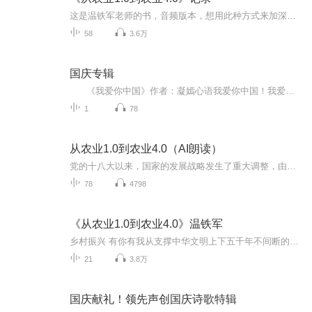
这是温铁军老师的书，音频版本，想用此种方式来加深学习思考（尽力保持日更，会认真把这本书读一遍，如有条件亲身实践更佳）
58
3.6万
国庆专辑
《我爱你中国》作者：凝嫣心语我爱你中国！我爱你春天蓬勃的秧苗；我爱你秋日金黄的硕果。我爱你中国！我爱你青松气质，我爱你红梅品格！我爱你家乡的甜蔗好像乳汁滋润着我的心窝。我爱你中国，我要把最美的歌儿献给你，我的母亲我的祖国。我爱你中国，我爱...
1
78
从农业1.0到农业4.0（AI朗读）
党的十八大以来，国家的发展战略发生了重大调整，由过去粗放地、一味追求规模化、高耗能、高污染的发展方式向生态文明转型，已经被纳入国家顶层设计的整体布局。农业作为国家经济发展中的重要基石，也经历着深刻的变革。回溯历史，中国延续千年的传统农业...
78
4798
《从农业1.0到农业4.0》温铁军
乡村振兴 有你有我从支撑中华文明上下五千年不间断的可持续农业之中寻找应对挑战的智慧；生态化是人类文明的出路，也是农业走出困境进入可持续发展的题中之义。
21
3.8万
国庆献礼！领先声创国庆诗歌特辑