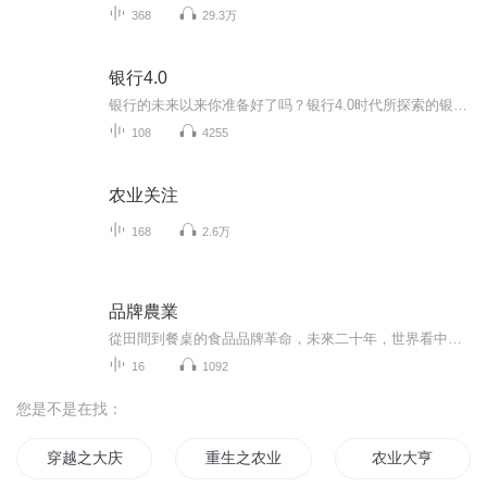
368
29.3万
银行4.0
银行的未来以来你准备好了吗？银行4.0时代所探索的银行业务根据其逻辑结论从本质上已经发生改变，那么银行业在30年以后会发生什么呢？世界上最好的银行也在面临这种转变金融创新。的创业公司已经在重新定义当今的银行业务内容，银行也在被迫发展新的能力新...
108
4255
农业关注
168
2.6万
品牌農業
從田間到餐桌的食品品牌革命，未來二十年，世界看中國，中國看農業，農業看品牌！這是千年一遇的農業革命和財富浪潮，也是成就偉大品牌和偉大企業家的歷史性戰略機遇。
16
1092
您是不是在找：
穿越之大庆帝国
重生之农业崛起
农业大亨