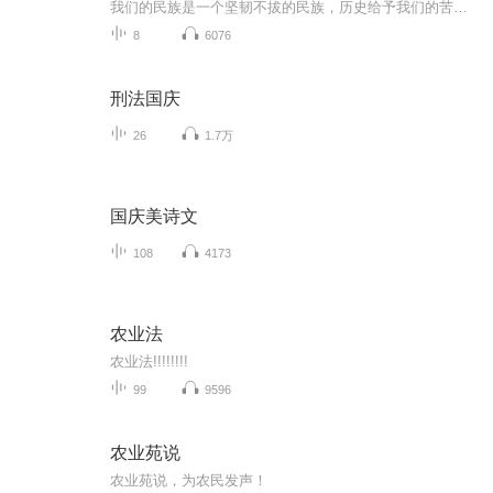
我们的民族是一个坚韧不拔的民族，历史给予我们的苦难都变成了闪着金光的勋章！我们的国家是一个龙腾虎跃的国家，那条巨龙正以不可阻挡之势崛起于神奇的东方！------------------------------------------------值此祖国70周年华诞之际，领先声创以诗歌向祖国献礼！用我们的声音、用我们的热血、用我们的灵魂诵读经典爱国篇章，歌颂我们的祖国！永远繁荣富强！
8
6076
刑法国庆
26
1.7万
国庆美诗文
108
4173
农业法
农业法!!!!!!!!
99
9596
农业苑说
农业苑说，为农民发声！