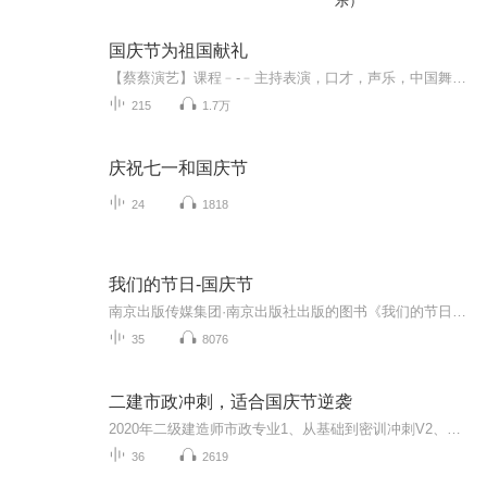
乐）
国庆节为祖国献礼
【蔡蔡演艺】课程﹣-﹣主持表演，口才，声乐，中国舞，民族舞。独特的小舞台，专业的录音棚，每一位同学都能成为优秀的小明星。独特的教学模式，轻松上课，快乐学习！知名主持人，舞蹈家，高级教师任职授课！江南总校：河沟街42号三楼 18545856430江北分校...
215
1.7万
庆祝七一和国庆节
24
1818
我们的节日-国庆节
南京出版传媒集团·南京出版社出版的图书《我们的节日》通过对中国节日文化和节日意义进行深度的挖掘，面向青少年群体构建独具特色的栏目内容，以此丰富春节、元宵节、清明节、端午节、七夕节、中秋节、重阳节等传统节日；六一节、教师节、国庆节等新兴节日的文化内涵和表现形式。促进青少年形成新的节日习俗，提升节日仪式感、认同感。音频作品由金陵朗读者联盟志愿者朗诵，南京音像出版社、金陵图书馆联合制作。
35
8076
二建市政冲刺，适合国庆节逆袭
2020年二级建造师市政专业1、从基础到密训冲刺V2、从精华课程到超压密押V3、0基础同步更新v4、持续更新到2020年考试V5、只要你跟着学让你一次稳拿证V6、渠道超压压题，超压三页纸等独家绝密压题!
36
2619