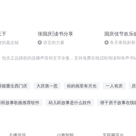
天下
张国庆|读书分享
国庆佳节欢乐
者的墓志铭
语言的力量
冬天寒风刺骨
暖的春天
，包含正品授权的连播声音和文字全集，支持免费在线试听阅读和有声书M
异能重生西门庆
大庆第一恶
你的画里有月光
一人有庆
庆
人
重庆儿女
庆余年之长歌行
庆云传奇
嘉庆皇帝
重生
童听故事歌曲推荐软件
幼儿听故事是什么软件
饼干房子故事在线
事中国规矩机器
适合七岁孩子听故事
励志有声故事在线听
听
的故事在线听
民间鬼故事 在线听
i儿童故事在线听
主播培训
小雅智能
车联网平台