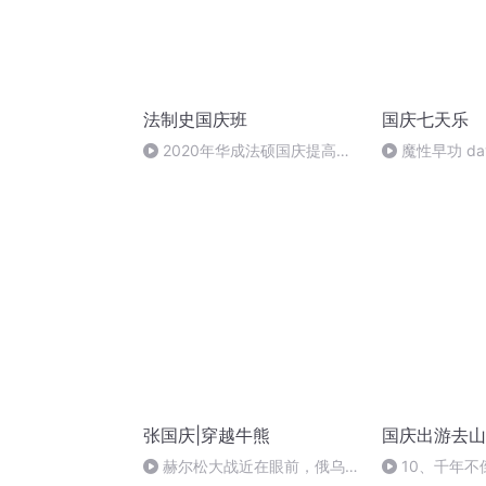
法制史国庆班
国庆七天乐
2020年华成法硕国庆提高班
魔性早功 da
法制史马志冰 (12)
张国庆|穿越牛熊
国庆出游去山
赫尔松大战近在眼前，俄乌冲
10、千年不