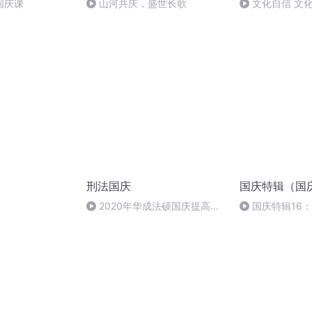
国庆课
山河共庆，盛世长歌
文化自信 文
刑法国庆
国庆特辑（国
）
2020年华成法硕国庆提高班
国庆特辑16
刑法陈 (26)
胡 东方红+一般