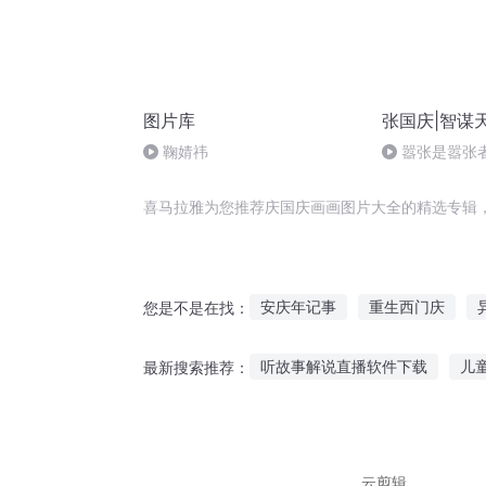
图片库
张国庆|智谋
鞠婧祎
嚣张是嚣张
喜马拉雅为您推荐庆国庆画画图片大全的精选专辑
安庆年记事
重生西门庆
您是不是在找：
一片伤心画不成
画像里的男
听故事解说直播软件下载
儿
最新搜索推荐：
穿越之大庆帝国
画界仙尊
讲故事连续免费听
听历史故
哪里可以听汉字小故事
尾巴
云剪辑