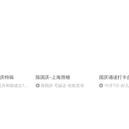
庆特辑
陈国庆-上海滑稽
国庆诵读打卡
民共和国成立73
陈国庆 毛猛达-欢歌笑语
10月7日-好
场举行升国旗仪式