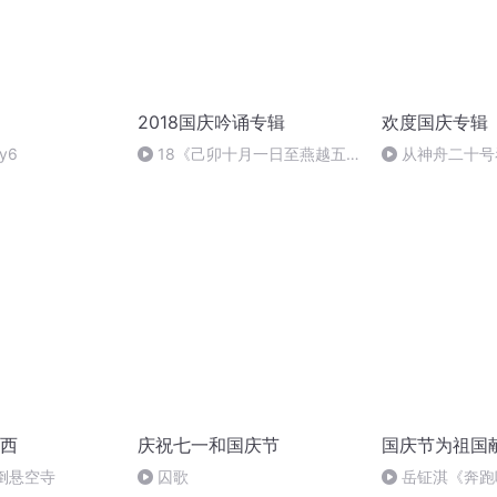
2018国庆吟诵专辑
欢度国庆专辑
y6
18《己卯十月一日至燕越五
从神舟二十号
日罹狴犴有感而赋》组律18首
的“隐形实力”
文天祥 自由吟诵
西
庆祝七一和国庆节
国庆节为祖国
倒悬空寺
囚歌
岳钲淇《奔跑