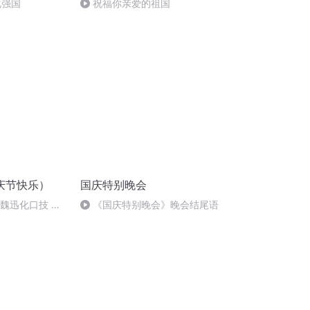
化强国
祝福你亲爱的祖国
庆节快乐）
国庆特别晚会
：魏迅化口技 二
《国庆特别晚会》晚会结尾语
唱法和原生态