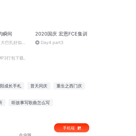
的瞬间
2020国庆 宏恩FCE集训
 大巴扎好似温
Day4 part3
P3打包下载。
阳成长手札
普天同庆
重生之西门庆
之大画家
庆元纪年
异界之以画成神
听
听故事写歌曲怎么写
麦田讲历史故事
听荒山之夜的真实故事
手机端
企业版