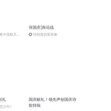
张国庆|舆论战
看中国航天
特朗普的新形象
献礼
国庆献礼！领先声创国庆诗
歌特辑
吧少年》