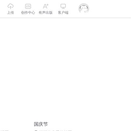
上传
创作中心
有声出版
客户端
国庆节