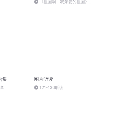
《祖国啊，我亲爱的祖国》温
婉
合集
图片听读
儿童
121-130听读