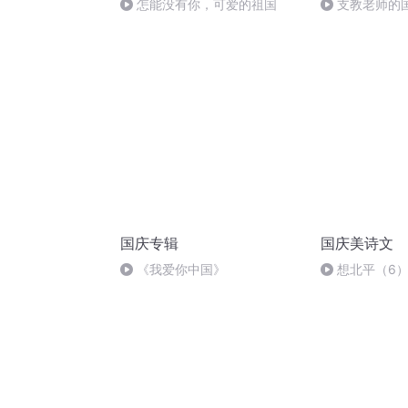
怎能没有你，可爱的祖国
支教老师的
国庆专辑
国庆美诗文
《我爱你中国》
想北平（6