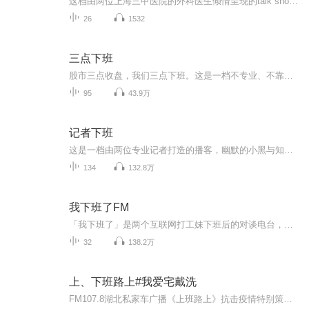
这档由两位上海三甲医院的外科医生倾情呈现的talk show，缘起自周末徒步的一次山中谈话。在播客里，我们脱掉白大褂，用轻松真实的口吻聊聊病房内外的故事、从专业视角剖析健康话题、分享鲜活有趣的执业经历，还要带给你满满的情绪价值！二位主播从研究生期...
26
1532
三点下班
股市三点收盘，我们三点下班。这是一档不专业、不靠谱、不负责的韭菜陪伴型播客，每期围绕着股市和股民生活随便聊聊。
95
43.9万
记者下班
这是一档由两位专业记者打造的播客，幽默的小黑与知性的阿福，在新闻前线“下班”之后，以最松弛的姿态，为你揭开报道之外的真实世界。这里没有通稿，只有新闻背后的真实与荒诞，我们不端着，不煽情，但保证鲜活。从暗访经历的惊心动魄，到平凡人物命运的...
134
132.8万
我下班了FM
「我下班了」是两个互联网打工妹下班后的对谈电台，以口无遮拦的画风直取生活要害。 逗你一笑，比完成本季度 KPI 重要。 【停更说明】由于两位主播当前的生活状态变化，无法继续支撑电台录制。经过慎重考虑，我们决定暂时停更，恢复时间不定。很高兴我们...
32
138.2万
上、下班路上#我爱宅戴洗
FM107.8湖北私家车广播《上班路上》抗击疫情特别策划《我爱宅戴洗》3月2日正式开播。节目围绕“宅”、“戴”、“洗”三个关键字，充分利用热线、微信语音、视频等手段和听众及抗击疫情各界人士联动，以丰富听众宅家生活、传递温暖正能量、疏解情绪困扰。宅：宅家干什么？邀请听众和主播K歌彼此加油打气，开动大脑来玩电波里的游戏互动。戴：戴口罩的人。通过电话连线、采访、家书等形式讲述医护工作者、社区工作者、志愿者等人群的感人故事。洗：连线咨询师排解心理烦恼、粉碎谣言，让身心更健康。