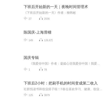
下班后开始新的一天｜夜晚时间管理术
《下班后开始新的一天》作者：柳韩彬
27
2036
陈国庆-上海滑稽
149
126.8万
国庆专辑
《我爱你中国》作者：凝嫣心语我爱你中国！我爱你春天蓬勃的秧苗；我爱你秋日金黄的硕果。我爱你中国！我爱你青松气质，我爱你红梅品格！我爱你家乡的甜蔗好像乳汁滋润着我的心窝。我爱你中国，我要把最美的歌儿献给你，我的母亲我的祖国。我爱你中国，我爱...
1
78
下班后2小时：把刷手机的时间变成第二收入
社群找读书和创业搭子啦！!!各位喜欢学习、健康、创业的伙伴：大家好！我组建了一个读书创业杜群，如果你喜欢读书或者想拥有一个事业机会的话，可以加微mx04188，我邀请你进读书群。为什么要做读书会？1.一个人读书，很多人很难坚持下去，但一群人，能相互...
125
3879