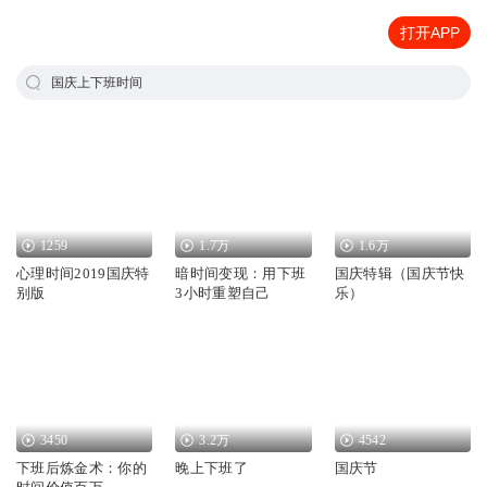
打开APP
国庆上下班时间
1259
1.7万
1.6万
心理时间2019国庆特
暗时间变现：用下班
国庆特辑（国庆节快
别版
3小时重塑自己
乐）
3450
3.2万
4542
下班后炼金术：你的
晚上下班了
国庆节