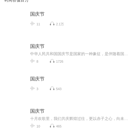
时间价值百万
国庆节
11
2.1万
国庆节
中华人民共和国国庆节是国家的一种象征，是伴随着国家的出现而出现的。让我们用诗歌朗诵歌颂祖国的繁荣富强，国泰民安。
8
1726
国庆节
3
543
国庆节
十月欢歌里，我们共庆辉煌过往，更以赤子之心，向未来书写滚烫的誓言——这盛世，值得我们以热爱相拥。
10
465