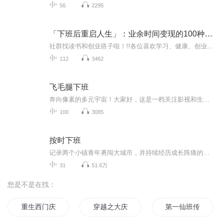
56
2295
「下班后重启人生」：业余时间变现的100种可能
社群找读书和创业搭子啦！!!各位喜欢学习、健康、创业的伙伴：大家好！我组建了一个读书创业杜群，如果你喜欢读书或者想拥有一个事业机会的话，可以加微mx04188，我邀请你进读书群。为什么要做读书会？1.一个人读书，很多人很难坚持下去，但一群人，能相互...
112
3462
飞毛腿下班
奔向像素的多元宇宙！大家好，这是一档关注影视和生活的聊天节目。我们是来自两个湾区的大厂小工，陪你一起飞快下班后找乐子。
100
3085
按时下班
记录两个小镇青年勇闯大城市，并持续经历成长阵痛的故事【主播@有一个AP】互联网大厂纺织女工，爱好存钱。【主播@是大大吖】伪装成E人的I人，主业管人，副业茶艺鉴定。【喜马拉雅、网易云音乐、QQ音乐、小宇宙】按时下班【小红书】@有一个AP @是大大吖【微...
31
51.6万
您是不是在找：
重生西门庆
穿越之大庆帝国
第一仙班传人