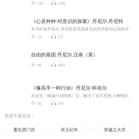
119
2.9万
《心灵种种-对意识的探索》丹尼尔.丹尼特
本书作者丹尼尔.丹尼特是美国著名的哲学家和认知科学家，本书以信息和控制等概念为基础提出现代研究意识的视角，说明各种心灵形式以及与自然进化的联系。
12
1万
自由的基因 丹尼尔.汉南（英）
95
5822
《像高手一样行动》丹尼尔·科依尔
在读完《熵减行动指南》后，解决了自己思维上懒惰的问题，接下来就是要解决平时工作上注意力不集中，容易摸鱼的问题。 那这本《像高手一样行动》就是这次2025年的目标了！加油成长吧！追梦人！ 每周铭刻一个微习惯，每年精进一个新技能
56
374
您是不是在找：
重生西门庆
庆元纪年
穿越之大庆帝国