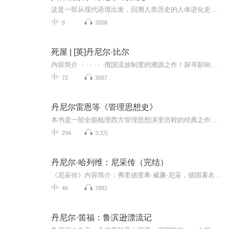
这是一部从现代语境出发，回溯人类历史的人体进化史，一本从进化，健康与疾病的相互关系着手，审视命运的权威著作。作为哈佛大学进化生物学教授，作者丹尼尔.利伯曼在书中汇集了多年来针对人体进化展开的深入研究，详细讲述了人类如何一步步落入当前失配性疾病频发的泥潭。而进化无疑是帮助我们寻找病因、预防并治疗失配性疾病的一剂良方，得以让我们重新思考人类的过去，现在和将来。
9
2008
死屋 | [英]丹尼尔·比尔
内容简介 · · · · · ·俄国流放制度的溯源之作！探寻影响现代俄国民族心灵乃至历史未来的流放之地！编辑推荐本书作者丹尼尔·比尔运用19世纪的新闻报道、官方报告和俄国小说，为读者呈现出了西伯利亚流放制度的残酷性及其囚犯悲剧性又鼓舞人心的命运。近代俄国史上诸多大人物如陀思妥耶夫斯基、列 宁都有流放西伯利亚经历，流放制 度如何塑造近代俄罗斯民族的心灵以及影响俄国历史的命运？2017年坎迪尔历史奖大奖作品，入围2017年沃尔夫森历史奖、2017年普希金俄语图书奖和20...
72
3687
丹尼尔雷恩等《管理思想史》
本书是一部全面梳理西方管理思想演变历程的经典之作，初版于20世纪70年代，在世界范围内影响了一批管理学人和管理实践者。第六版译者为中国人民大学知名教授，译文精准，文字优美，像读一本故事书一样，轻松了解西方（尤其是美国）管理思想及实践演进。
294
3.3万
丹尼尔·哈列维：尼采传（完结）
《尼采传》内容简介：弗里德里希·威廉·尼采，德国著名哲学家。西方现代哲学的开创者，同时也是卓越的诗人和散文家。1 844.年出生于普鲁士萨克森州。1868年，24岁的尼采成为了巴塞尔大学的古典语言学教授。1879年由于健康问题辞职，之后他便一直饱受精神...
46
7882
丹尼尔·笛福：鲁滨逊漂流记