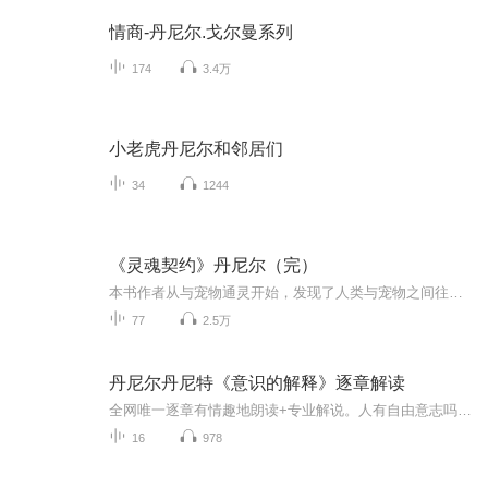
情商-丹尼尔.戈尔曼系列
174
3.4万
小老虎丹尼尔和邻居们
34
1244
《灵魂契约》丹尼尔（完）
本书作者从与宠物通灵开始，发现了人类与宠物之间往往订立了灵魂契约。宠物们通过自己异常的行为来提醒主人他们需要学习的功课：如学会爱自己，停止遭受其他人的损害,或是不要在乎别人的眼光，信任自己。灵魂契约有很多种。本书着重说明了出生后灵魂契约的订立过程，如何发现自己的灵魂契约，及如何通过学会自己的功课来解除灵魂契约。最终改变人生的境遇，活出每个人的光芒与璀璨。书中的插图可以添加微信获取187237291
77
2.5万
丹尼尔丹尼特《意识的解释》逐章解读
全网唯一逐章有情趣地朗读+专业解说。人有自由意志吗？AI会有意识吗？美剧西部世界会实现吗？香港中文大学研究生和您共读一本难读之书，你会发现读书的乐趣！
16
978