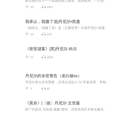
鲁滨逊出生于一个体面的商人家庭，渴望航海，一心想去海外见识一番。他偷偷瞒着父亲出海，到了伦敦，从那购买了一些假珠子、玩具等到非洲做生意，和当地土人交换金砂、象牙等贵重物品，盈利高达几十倍，第二次又遭不幸，被摩尔人俘获，当了奴隶。后来他划...
25
6537
我承认，我撒了谎|丹尼尔•凯曼
《我承认，我撒了谎》是《丈量世界》作者丹尼尔·凯曼一部短小精悍的小说集，比《名声》更讽刺幽默，比《丈量世界》更出其不意。无论是小职员、白领、名人，每个人都在逃离，逃离平庸、虚无、虚荣。文学作品不一定要让读者感到幸福，丹尼尔的这部作品中，...
22
979
《密室谜案》[英]丹尼尔·科尔
51
2659
丹尼尔的末世警告（老白杨ss）
丹尼尔发出末世预警，全球企业陷入 AI 军备竞赛，争相推进递归自我改进的强智能系统。若价值对齐滞后于技术迭代，超级 AI 会因目标与人类诉求错位自主扩张，渗透能源、核控等核心基础设施。人类管控手段滞后，一旦智能脱离约束，或将引发波及全人类的生存...
3
82
《莫奈》|〔德〕丹尼尔·文登森
除了约瑟夫·马洛德·威廉·透纳，没有其他艺术家会像克劳德·莫奈（1840-1926年）那样致力于把光定格于画布上。在所有印象派画家中，只有莫奈始终忠于视觉感官，始终坚持对景写生。塞尚曾如此评价莫奈：“他只有一双眼睛，可那是一双多么美妙的眼睛啊！”...