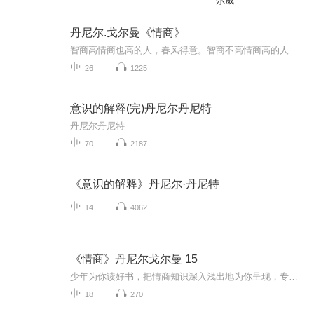
尔威
丹尼尔.戈尔曼《情商》
智商高情商也高的人，春风得意。智商不高情商高的人，贵人相助。智商高情商不高的人，怀才不遇。智商情商都不高的人，一事无成。
26
1225
意识的解释(完)丹尼尔丹尼特
丹尼尔丹尼特
70
2187
《意识的解释》丹尼尔·丹尼特
14
4062
《情商》丹尼尔戈尔曼 15
少年为你读好书，把情商知识深入浅出地为你呈现，专业知识因为朗读降低门槛，学习起来更轻松，更高效。心理学知识成为当今人们不得不学的知识，伴随着社会压力的增强，学习负担的增加，把读书变成一种休闲，把分享变成一种价值。晓月阿姨选择节目总是很有特点，心理学知识对家长孩子都有必要，少年的朗读虽然青涩，却充满真诚！所以非常非常值得推荐！晓月阿姨用充满爱与敬意，作为心理咨询师，晓月阿姨深深爱着孩子，也非常了解孩子们，希望大家通过听读，会更会爱上原著，爱上阅读，从而走进美丽的阅读花园，这么一来，晓月阿姨就真的把阅读推广这件事做到了孩子们的心里，并影响他们的一生。
18
270