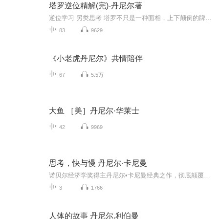
塔罗逆位精解(完)-丹尼尔著
逆位学习 另类思考 塔罗不只是一种面相，上下颠倒的牌卡也不是“是”与“非”两种答案，塔罗逆位将为学习者开发全新的心灵体验和不同角度的解读
83
9629
《小老虎丹尼尔》共情陪伴
67
5.5万
大鱼 ［美］丹尼尔·华莱士
42
9969
思考，快与慢 丹尼尔·卡尼曼
诺贝尔经济学奖得主丹尼尔•卡尼曼经典之作，彻底颠覆你对思考的看法！横扫全球各大畅销书排行榜，《经济学人》年度十佳圈书，巴曙松、何帆、王福重等知名经济学家高度评价。卡尼曼认为，我们的大脑有快与慢两种作决定的方式，常用的无意识的“系统1”和有...
3
1766
人体的故事 丹尼尔.利伯曼