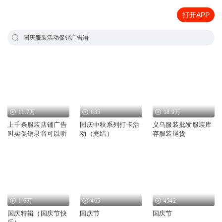
打开APP
国庆服装活动促销广告语
11.7万
635
18.9万
上千条服装店铺广告
国庆中秋系列打卡活
义乌服装批发服装库
叫卖促销录音可以听
动（完结）
存服装尾货
1.6万
465
4542
国庆特辑（国庆节快
国庆节
国庆节