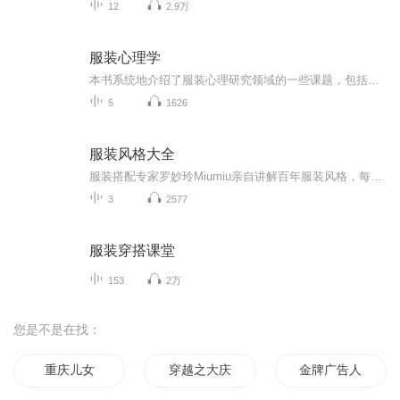
12
2.9万
服装心理学
本书系统地介绍了服装心理研究领域的一些课题，包括服装 心理学的学科性质，服装设计者的地理素质，服装消费者的心理需 要、动机、个性、认知等特点，选拔服装设计者的心理测验方法等内 容。 本书可作为高等院校服装专业或应用心理学专业的教材，可 供厂大服装设计者、服装生产厂商、服装营销者、服装消费者、心理 学爱好者等参考。
5
1626
服装风格大全
服装搭配专家罗妙玲Miumiu亲自讲解百年服装风格，每天晚上8:00准时更新，助你成为专业服装搭配师！
3
2577
服装穿搭课堂
153
2万
您是不是在找：
重庆儿女
穿越之大庆帝国
金牌广告人