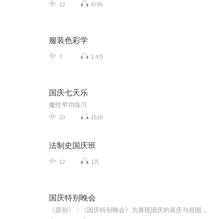
12
9745
服装色彩学
7
1.4万
国庆七天乐
魔性早功练习
10
1518
法制史国庆班
12
1万
国庆特别晚会
《原创》：《国庆特别晚会》为展现国庆的喜庆与祖国的深情我将以具体的场景切入从清晨升旗的庄严到街头巷尾的欢庆到历史与当下的交融，用优美的笔触传递对祖国的热爱与自豪！用诗歌和情感美文形式，歌颂祖国的繁荣富强，祝人民幸福安康！