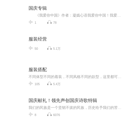
国庆专辑
《我爱你中国》作者：凝嫣心语我爱你中国！我爱你春天蓬勃的秧苗；我爱你秋日金黄的硕果。我爱你中国！我爱你青松气质，我爱你红梅品格！我爱你家乡的甜蔗好像乳汁滋润着我的心窝。我爱你中国，我要把最美的歌儿献给你，我的母亲我的祖国。我爱你中国，我爱...
1
78
服装经营
50
5.1万
服装搭配
不同体型不同的着装，不同风格不同的款型，这里都可以学到。根据你的体型和风格来扬长避短。
105
5.4万
国庆献礼！领先声创国庆诗歌特辑
我们的民族是一个坚韧不拔的民族，历史给予我们的苦难都变成了闪着金光的勋章！我们的国家是一个龙腾虎跃的国家，那条巨龙正以不可阻挡之势崛起于神奇的东方！------------------------------------------------值此祖国70周年华诞之际，领先声创以诗歌向祖国献礼！用我们的声音、用我们的热血、用我们的灵魂诵读经典爱国篇章，歌颂我们的祖国！永远繁荣富强！
8
6076