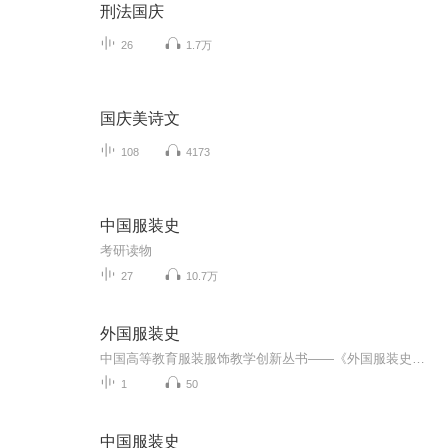
刑法国庆
26
1.7万
国庆美诗文
108
4173
中国服装史
考研读物
27
10.7万
外国服装史
中国高等教育服装服饰教学创新丛书——《外国服装史》由袁仄 蒋玉秋 李柏英三位老师编著这本《外国服装史》即学习外国服装历史的“游学指南”。该教材的写作方法是对服装史教学和服装史类书籍写作的一种创新和尝试，整书以服装史为主线，以相关历史、地理...
1
50
中国服装史