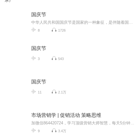
乐）
国庆节
中华人民共和国国庆节是国家的一种象征，是伴随着国家的出现而出现的。让我们用诗歌朗诵歌颂祖国的繁荣富强，国泰民安。
8
1726
国庆节
3
543
国庆节
11
2.1万
市场营销学 | 促销活动 策略思维
加微信864420724，学习顶级营销大师智慧，每天5分钟，彻底引爆你的客流量，即可获得一对一咨询指导…同时可以进群系统学习整套商业流程，赠送终极吸心智慧电子书人和人之间是相互影响的，你认同吗？我相信在学习的路上你不缺少老师，缺少的是一个可持续引导你，监督你，影响你，指导你怎么学习的老师...
9
3.4万