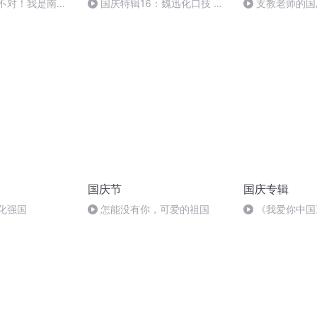
，不对！我是南
国庆特辑16：魏迅化口技 二
支教老师的国
胡 东方红+一般唱法和原生态
国庆节
国庆专辑
化强国
怎能没有你，可爱的祖国
《我爱你中国