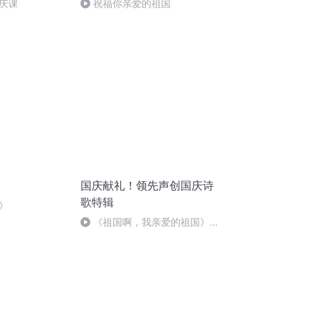
庆课
祝福你亲爱的祖国
国庆献礼！领先声创国庆诗
歌特辑
》
《祖国啊，我亲爱的祖国》温
婉