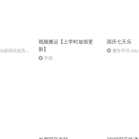
视频搬运【上学时放假更
国庆七天乐
新】
成法硕国庆提高班
魔性早功 day
升级