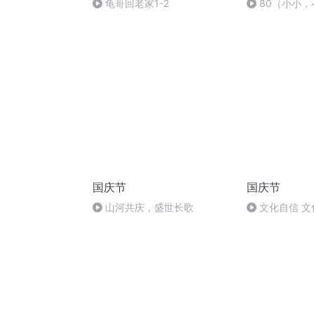
龟哥回老家1-2
80（小小
瓜！）
国庆节
国庆节
山河共庆，盛世长歌
文化自信 文