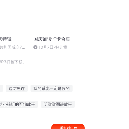
庆特辑
国庆诵读打卡合集
共和国成立73
10月7日-好儿童
场举行升国旗仪式
P3打包下载。
边防黑连
我的系统一定是假的
主
重生之国防系统
我有郭嘉
给小孩听的可怕故事
听甜甜圈讲故事
听的话
寿衣 恐怖故事在线听
手机端