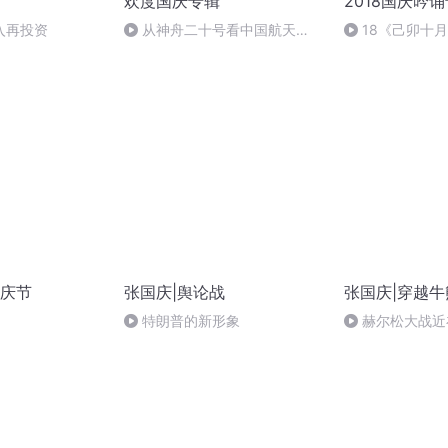
欢度国庆专辑
2018国庆吟
入再投资
从神舟二十号看中国航天
18《己卯十
的“隐形实力”
日罹狴犴有感而
文天祥 自由吟诵
庆节
张国庆|舆论战
张国庆|穿越牛
特朗普的新形象
赫尔松大战近
突的关键之战，