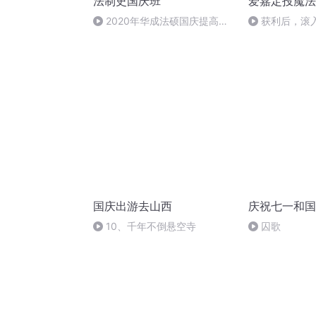
法制史国庆班
爱嘉定投魔法
2020年华成法硕国庆提高班
获利后，滚
法制史马志冰 (12)
国庆出游去山西
庆祝七一和国
10、千年不倒悬空寺
囚歌