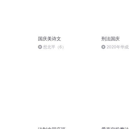
国庆美诗文
刑法国庆
想北平（6）
2020年华
刑法陈 (26)