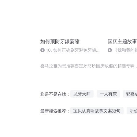
如何预防牙龈萎缩
国庆主题故事
10. 如何正确刷牙避免牙龈萎
《我和我的
缩？
喜马拉雅为您推荐嘉定牙防所国庆放假的精选专辑
龙牙天师
一人有庆
郭嘉
您是不是在找：
庆云传奇
假如世界都被设定
宝贝认真听故事文案短句
听
最新搜索推荐：
穿越之大庆帝国
假如世界都
闭眼听语文故事的软件
三江