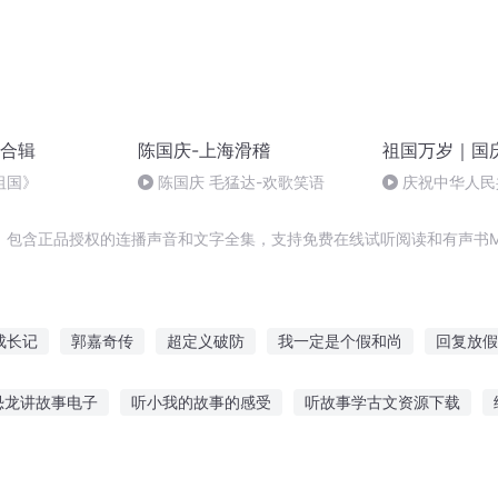
合辑
陈国庆-上海滑稽
祖国万岁｜国
祖国》
陈国庆 毛猛达-欢歌笑语
庆祝中华人民
周年 天安门广
，包含正品授权的连播声音和文字全集，支持免费在线试听阅读和有声书M
成长记
郭嘉奇传
超定义破防
我一定是个假和尚
回复放假
皇城有嘉人
嘉庆皇帝
大庆皇太子
重庆儿女
宁嘉长公
恐龙讲故事电子
听小我的故事的感受
听故事学古文资源下载
被设定好
之声听故事
医生的故事在线听
主播听警察故事
说故事给家长