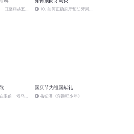
诵专辑
如何预防牙周炎
月一日至燕越五
10. 如何正确刷牙预防牙周
赋》组律18首
炎？
熊
国庆节为祖国献礼
在眼前，俄乌冲
岳钲淇《奔跑吧少年》
将会如何发展？