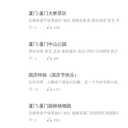
厦门-厦门大桥景区
音频来源于链景旅行 地址 高崎至集美 票价描述 暂无 开放时间 全天 乘车信息 暂无
5
1095
厦门-厦门中山公园
票价详情 暂无 适宜 春秋最佳 电话 0592-5318858 简介 您好，欢迎来到厦门中山公园！厦门中山公园位于厦门市中心，始建于1927年，为纪念孙中山先生，弘扬他的“天下为公”精神，因此命名为“中山公园”，自从公园建成后，很多大型的政治集会都在这里举行。...
2
305
国庆特辑（国庆节快乐）
在评书界，小魏有个朋友叫刘鹏，是一个为评书努力的小伙子。在2021年国庆期间，他想弄个特辑，便烦劳我给他录个爱国题材的评书小段儿。这种事情，不是特殊情况，小魏一般不会拒绝，也就给其录了一个《鲁迅踢鬼》，等他传完，我再传到我的专辑里。另外，小...
14
1.6万
厦门-厦门园林植物园
音频来源于链景旅行 地址 福建省厦门市思明区虎园路25号 票价描述 成人40元，学生和60岁以上老人凭有效证件20元 开放时间 春夏（5月1日-10月7日）5:30-18:30，秋冬（10月8日-次年4月30日）6:30-18:0 乘车信息 1. 旅游2线、57路、87路到植物园下车。2. 乘3...
8
7891