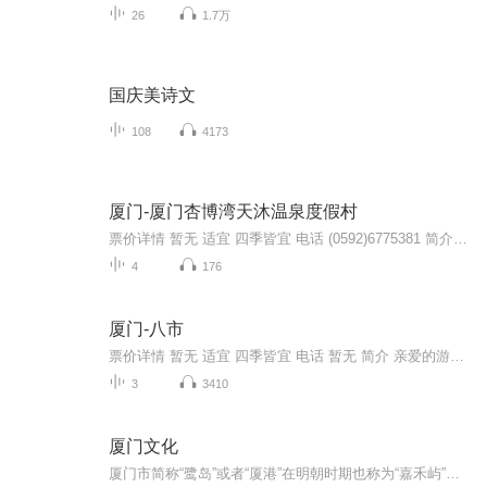
26
1.7万
国庆美诗文
108
4173
厦门-厦门杏博湾天沐温泉度假村
票价详情 暂无 适宜 四季皆宜 电话 (0592)6775381 简介 天赐浪漫，自然抒情。欢迎您来到天沐厦门杏博温泉度假村。这里以海洋温泉水质为亮点，以露天温泉为特色，为您营造了“休闲、浪漫、养生、泊心”的休闲度假环境。曲径通幽，处处泉声。这里有60多个功...
4
176
厦门-八市
票价详情 暂无 适宜 四季皆宜 电话 暂无 简介 亲爱的游客，欢迎您来到飘香四溢的八市。 如果要问“厦门最本土的地标在哪里？”老厦门人都会告诉您“八市”。作为厦门一个重要地标，它承载着无数的“厦门记忆”，在众多本土老饕心目中也是追逐美食的不二之...
3
3410
厦门文化
厦门市简称“鹭岛”或者“厦港”在明朝时期也称为“嘉禾屿”，是中华人民共和国十五个副省级城市之一。厦门岛是厦门的主要岛屿，也是厦门第一大岛屿，这里的饮食文化、风俗文化以及这里的旅游文化都是众所周知的。那么，大家对于厦门文化是否了解呢？本专...