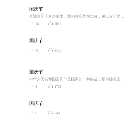
国庆节
喜迎国庆十月欢歌里，我们共庆辉煌过往，更以赤子之心，向未来书写滚烫的誓言——这盛世，值得我们以热爱相拥。
20
4542
国庆节
11
2.1万
国庆节
中华人民共和国国庆节是国家的一种象征，是伴随着国家的出现而出现的。让我们用诗歌朗诵歌颂祖国的繁荣富强，国泰民安。
8
1726
国庆节
3
543