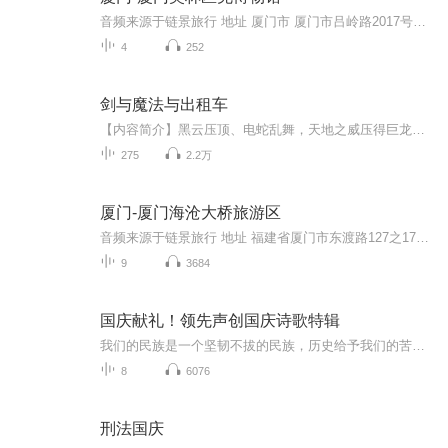
音频来源于链景旅行 地址 厦门市 厦门市吕岭路2017号（吕岭路与环岛路交叉路口 票价描述 暂无 开放时间 全天 乘车信息 暂无
4
252
剑与魔法与出租车
【内容简介】黑云压顶、电蛇乱舞，天地之威压得巨龙都抬不起头，只有没心没肺的巫妖还能看看天空。一道金黄色的光芒撕裂穹顶，空间乱流如同裹挟着刀锋的龙卷，狂暴地扯开穹顶，打开了晶壁的通道。一个巴掌大小（上古红龙巴掌）的金属物体一跃而出，势不可...
275
2.2万
厦门-厦门海沧大桥旅游区
音频来源于链景旅行 地址 福建省厦门市东渡路127之17号 票价描述 海沧大桥旅游区20元/人；火烧屿(包含生态园、科技馆)55元/人 开放时间 08:30～17:30 乘车信息 交通信息：乘804路海沧公交车即可到达。（文曾路 - 火车站 - 湖滨东路 - 人才交流 - 海沧大桥 ...
9
3684
国庆献礼！领先声创国庆诗歌特辑
我们的民族是一个坚韧不拔的民族，历史给予我们的苦难都变成了闪着金光的勋章！我们的国家是一个龙腾虎跃的国家，那条巨龙正以不可阻挡之势崛起于神奇的东方！------------------------------------------------值此祖国70周年华诞之际，领先声创以诗歌向祖国献礼！用我们的声音、用我们的热血、用我们的灵魂诵读经典爱国篇章，歌颂我们的祖国！永远繁荣富强！
8
6076
刑法国庆