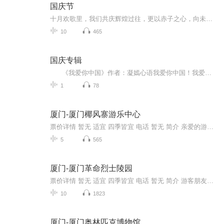
国庆节
十月欢歌里，我们共庆辉煌过往，更以赤子之心，向未来书写滚烫的誓言——这盛世，值得我们以热爱相拥。
10
465
国庆专辑
《我爱你中国》作者：凝嫣心语我爱你中国！我爱你春天蓬勃的秧苗；我爱你秋日金黄的硕果。我爱你中国！我爱你青松气质，我爱你红梅品格！我爱你家乡的甜蔗好像乳汁滋润着我的心窝。我爱你中国，我要把最美的歌儿献给你，我的母亲我的祖国。我爱你中国，我爱...
1
78
厦门-厦门椰风寨游乐中心
票价详情 暂无 适宜 四季皆宜 电话 暂无 简介 亲爱的游客，欢迎您来到厦门椰风寨游乐中心。厦门椰风寨游乐中心坐落在厦门市环岛路海边，占地面积近万平方米，全园共分为六大功能区:海滨游乐场、新帝乐园、4D动感影院、海边浴场、水上运动区、美食广场，是...
5
565
厦门-厦门革命烈士陵园
票价详情 暂无 适宜 四季皆宜 电话 暂无 简介 游客朋友，欢迎您来到厦门革命烈士陵园缅怀先烈。厦门烈士陵园位于风景秀丽的万石园西北麓。与植物园主入口的西大门隔路相望。陵园的中轴线由西北向东南，使陵园背靠万石植物园。在中轴线的东南延长线上，有植...
10
1823
厦门-厦门奥林匹克博物馆