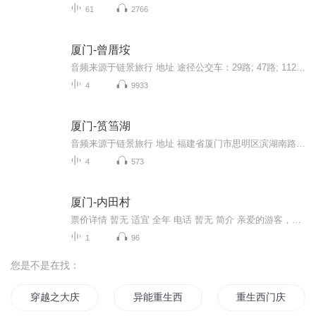
61
2766
厦门-曾厝垵
音频来源于链景旅行 地址 途径公交车：29路; 47路; 112路; 329路; 751路; 857路; b2路; 空港快线曾厝垵线; 空港快线中山路线; 旅游观光巴士; 邮轮码头旅游快线 票价描述 暂无 开放时间 全天 乘车信息 暂无
4
9933
厦门-筼筜湖
音频来源于链景旅行 地址 福建省厦门市思明区滨湖南路 票价描述 暂无 开放时间 全天 乘车信息 暂无
4
573
厦门-内田村
票价详情 暂无 适宜 全年 电话 暂无 简介 亲爱的游客，欢迎您来到内田村！内田村位于福建省厦门市，是厦门十大最美乡村之一，辖区内有金光湖景区，被誉为“闽南的西双版纳”， 这里盛产砂仁、“金毛狗”、灵芝草、风鼓草、绞股蓝等名贵中草药。经过开发，...
1
96
您是不是在找：
穿越之大庆帝国
异能重生西门庆
重生西门庆