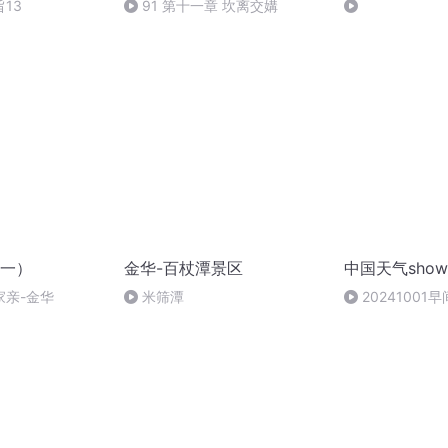
13
91 第十一章 坎离交媾
一）
金华-百杖潭景区
中国天气sho
家亲-金华
米筛潭
2024100
温明显清晨注意