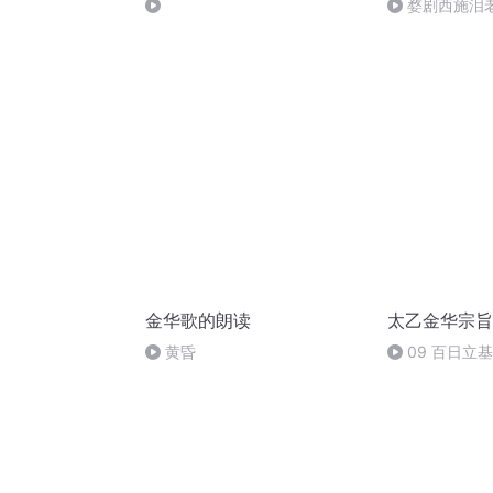
婺剧西施泪
金华歌的朗读
太乙金华宗旨
黄昏
09 百日立基