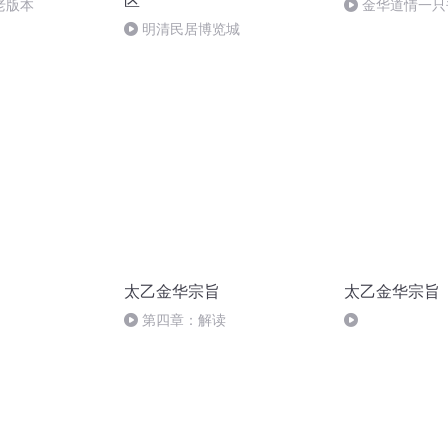
区
老版本
金华道情一只
明清民居博览城
太乙金华宗旨
太乙金华宗旨
第四章：解读