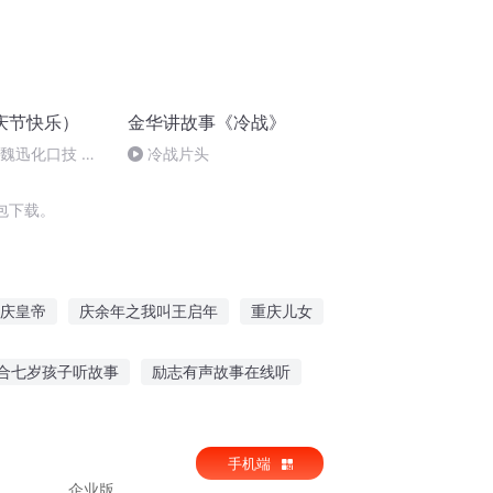
庆节快乐）
金华讲故事《冷战》
：魏迅化口技 二
冷战片头
唱法和原生态
包下载。
庆皇帝
庆余年之我叫王启年
重庆儿女
普天同庆
庆阳成长手札
一人有庆
合七岁孩子听故事
励志有声故事在线听
鬼故事 在线听
i儿童故事在线听
手机端
企业版