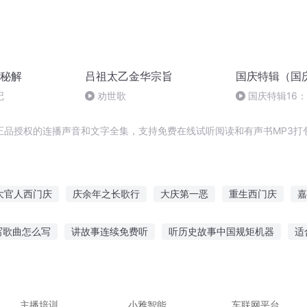
秘解
吕祖太乙金华宗旨
国庆特辑（国
记
劝世歌
国庆特辑16
胡 东方红+一般
正品授权的连播声音和文字全集，支持免费在线试听阅读和有声书MP3打
大官人西门庆
庆余年之长歌行
大庆第一恶
重生西门庆
嘉
庆
斗破之天庆焰火
穿越之大庆帝国
庆云传奇
水浒西门庆
写歌曲怎么写
讲故事连续免费听
听历史故事中国规矩机器
适
夜的真实故事
哪里可以听汉字小故事
尾巴的故事在线听
民间
听爷爷讲的故事
边吃早餐边听故事
主播培训
小雅智能
车联网平台