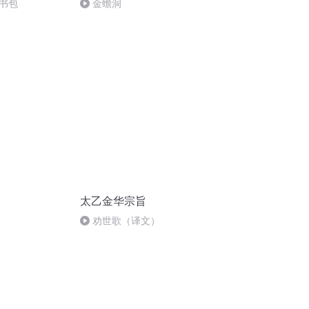
书包
金蟾洞
太乙金华宗旨
劝世歌（译文）