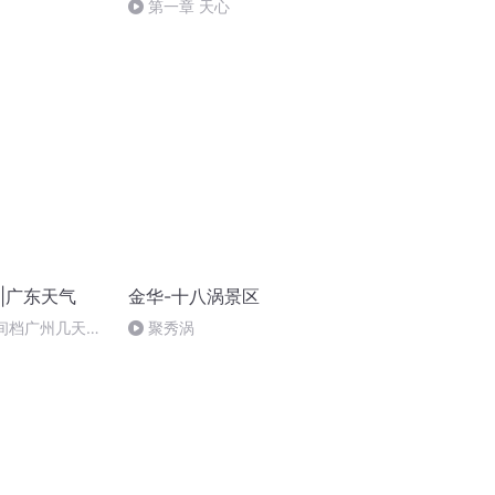
第一章 天心
w|广东天气
金华-十八涡景区
1早间档广州几天降
聚秀涡
加衣