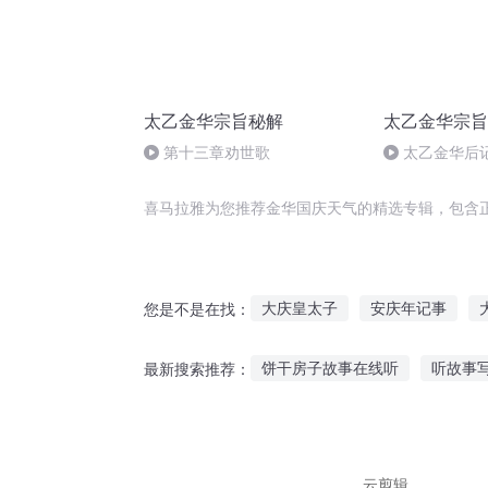
太乙金华宗旨秘解
太乙金华宗旨
第十三章劝世歌
太乙金华后
喜马拉雅为您推荐金华国庆天气的精选专辑，包含
大庆皇太子
安庆年记事
您是不是在找：
异能重生西门庆
重生之西门
饼干房子故事在线听
听故事
最新搜索推荐：
快穿之吉庆有余
庆元纪年
听麦田讲历史故事
听荒山之
听长辈过去的故事感慨
经常
云剪辑