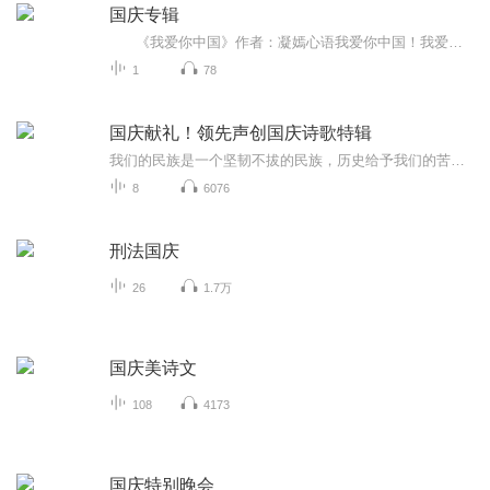
国庆专辑
《我爱你中国》作者：凝嫣心语我爱你中国！我爱你春天蓬勃的秧苗；我爱你秋日金黄的硕果。我爱你中国！我爱你青松气质，我爱你红梅品格！我爱你家乡的甜蔗好像乳汁滋润着我的心窝。我爱你中国，我要把最美的歌儿献给你，我的母亲我的祖国。我爱你中国，我爱...
1
78
国庆献礼！领先声创国庆诗歌特辑
我们的民族是一个坚韧不拔的民族，历史给予我们的苦难都变成了闪着金光的勋章！我们的国家是一个龙腾虎跃的国家，那条巨龙正以不可阻挡之势崛起于神奇的东方！------------------------------------------------值此祖国70周年华诞之际，领先声创以诗歌向祖国献礼！用我们的声音、用我们的热血、用我们的灵魂诵读经典爱国篇章，歌颂我们的祖国！永远繁荣富强！
8
6076
刑法国庆
26
1.7万
国庆美诗文
108
4173
国庆特别晚会