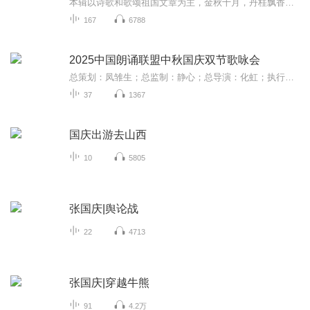
本辑以诗歌和歌颂祖国文章为主，金秋十月，丹桂飘香，在这个充满丰收喜悦的季节里，我们满怀激动和自豪，迎来了中华人民共和国76周年华诞。这不仅是一个庄重的纪念日，更是全体中华儿女共同欢庆的盛大的节日，承载着深厚的民族情感和历史意义.
167
6788
2025中国朗诵联盟中秋国庆双节歌咏会
总策划：凤雏生；总监制：静心；总导演：化虹；执行总监：莺子；执行导演：橙夏；主持人：静心、化虹、橙夏
37
1367
国庆出游去山西
10
5805
张国庆|舆论战
22
4713
张国庆|穿越牛熊
91
4.2万