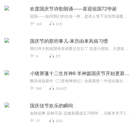
欢度国庆节诗歌朗诵——喜迎祖国72华诞
祖国——如同我们的生命一样，是诗人笔下永恒而温暖的主题。在祖国72周年华诞来临之际，特创建这个诗歌朗诵专辑，诵读经典爱国篇章，和大家一起歌颂祖国，向国庆的献礼！祝愿伟大的祖国繁荣富强，祝愿大家国庆节快乐，度过平安快乐的黄金周假期！
116
11万
国庆节的那些事儿-来历由来风俗习惯
我们伟大的祖国母亲就要过生日了,也是小朋友、大朋友们最喜欢的“国庆小长假”或说“黄金周”还有说”国庆7天乐”的，说法真是不一而足。那么“国庆节”是怎么来的？自古以来国庆节怎么庆贺？新中国国庆节的来历，以及新中国国庆节的庆贺方式又有哪些呢？ ...
6
2万
小猪屏蓬十二生肖神8 羊神篇国庆节开始更新啦！
晓东叔叔新作《三星堆神游记》全新面世！中信出版社出版！京东当当淘宝均有售！点蓝色字收听——《小猪屏蓬爆笑日记2024》《小猪屏蓬爆笑日记2》《小猪屏蓬爆笑日记1》让你笑得喘不上气！《我进故宫当富翁——小猪屏蓬故宫财商笔记》教你成为大富翁！《小...
550
314.9万
国庆佳节欢乐的瞬间
金秋送爽 层林尽染 适逢新疆成立70周年 ，乌鲁木齐于2025年9月23日迎来党中央和习大大带领的慰问团。新疆各族群众欢欣鼓舞，热烈欢迎。
27
1311