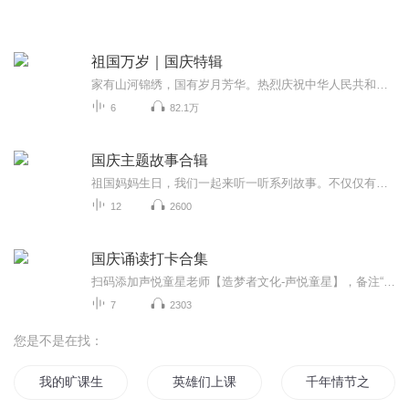
祖国万岁｜国庆特辑
家有山河锦绣，国有岁月芳华。热烈庆祝中华人民共和国成立73周年！
6
82.1万
国庆主题故事合辑
祖国妈妈生日，我们一起来听一听系列故事。不仅仅有《我的祖国》，还有红军故事，也有关于战争的故事，让大家体会到和平年代的不易。
12
2600
国庆诵读打卡合集
扫码添加声悦童星老师【造梦者文化-声悦童星】，备注“诵读打卡”报名，已添加好友的，直接发送“诵读打卡”报名，报名成功后进入社群。
7
2303
您是不是在找：
我的旷课生活
英雄们上课啦
千年情节之三生三