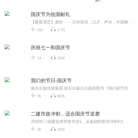
乐）
国庆节为祖国献礼
【蔡蔡演艺】课程﹣-﹣主持表演，口才，声乐，中国舞，民族舞。独特的小舞台，专业的录音棚，每一位同学都能成为优秀的小明星。独特的教学模式，轻松上课，快乐学习！知名主持人，舞蹈家，高级教师任职授课！江南总校：河沟街42号三楼 18545856430江北分校...
215
1.7万
庆祝七一和国庆节
24
1818
我们的节日-国庆节
南京出版传媒集团·南京出版社出版的图书《我们的节日》通过对中国节日文化和节日意义进行深度的挖掘，面向青少年群体构建独具特色的栏目内容，以此丰富春节、元宵节、清明节、端午节、七夕节、中秋节、重阳节等传统节日；六一节、教师节、国庆节等新兴节日的文化内涵和表现形式。促进青少年形成新的节日习俗，提升节日仪式感、认同感。音频作品由金陵朗读者联盟志愿者朗诵，南京音像出版社、金陵图书馆联合制作。
35
8076
二建市政冲刺，适合国庆节逆袭
2020年二级建造师市政专业1、从基础到密训冲刺V2、从精华课程到超压密押V3、0基础同步更新v4、持续更新到2020年考试V5、只要你跟着学让你一次稳拿证V6、渠道超压压题，超压三页纸等独家绝密压题!
36
2619