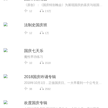
《原创》：《国庆特别晚会》为展现国庆的喜庆与祖国的深情我将以具体的场景切入从清晨升旗的庄严到街头巷尾的欢庆到历史与当下的交融，用优美的笔触传递对祖国的热爱与自豪！用诗歌和情感美文形式，歌颂祖国的繁荣富强，祝人民幸福安康！
12
2.9万
法制史国庆班
12
1万
国庆七天乐
魔性早功练习
10
1518
2018国庆吟诵专辑
2018年10月1日，正值国庆日。一大早看到一个公号文章，正是文天祥的《己卯十月一日至燕越五日罹狴犴有感而赋》。当然，彼十一非当今的十一。不过数字的巧合还是让人感触，今天拿来读一读，体味一番历史英杰的民族情怀，恰也当时。 根据诗题来看，这组诗是写于十月一日至十月五日之间，是文天祥被俘之后所作，这些诗作不仅有凛凛正气，更也能看的到他百端交集的复杂情感。另一首于右任先生的《望大陆》，微信公号有称《望乡》，一句“山之上国之殇”荡气回肠，一并兴起拿来读了一读。仓促间多有瑕疵...
38
2592
欢度国庆专辑