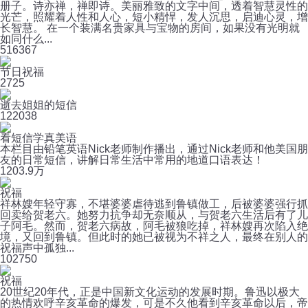
册子。诗亦禅，禅即诗。美丽雅致的文字中间，透着智慧灵性的
光芒，照耀着人性和人心，短小精悍，发人沉思，启迪心灵，增
长智慧。 在一个装满名贵家具与宝物的房间，如果没有光明就
如同什么...
51
6367
节日祝福
2
725
逝去姐姐的短信
12
2038
看短信学真美语
本栏目由铅笔英语Nick老师制作播出，通过Nick老师和他美国朋
友的日常短信，讲解日常生活中常用的地道口语表达！
120
3.9万
祝福
祥林嫂年轻守寡，不堪婆婆虐待逃到鲁镇做工，后被婆婆强行抓
回卖给贺老六。她努力抗争却无奈顺从，与贺老六生活后有了儿
子阿毛。然而，贺老六病故，阿毛被狼吃掉，祥林嫂再次陷入绝
境，又回到鲁镇。但此时的她已被视为不祥之人，最终在别人的
祝福声中孤独...
10
2750
祝福
20世纪20年代，正是中国新文化运动的发展时期。鲁迅以极大
的热情欢呼辛亥革命的爆发，可是不久他看到辛亥革命以后，帝