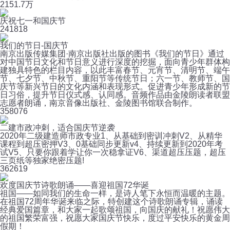
215
1.7万
庆祝七一和国庆节
24
1818
我们的节日-国庆节
南京出版传媒集团·南京出版社出版的图书《我们的节日》通过
对中国节日文化和节日意义进行深度的挖掘，面向青少年群体构
建独具特色的栏目内容，以此丰富春节、元宵节、清明节、端午
节、七夕节、中秋节、重阳节等传统节日；六一节、教师节、国
庆节等新兴节日的文化内涵和表现形式。促进青少年形成新的节
日习俗，提升节日仪式感、认同感。音频作品由金陵朗读者联盟
志愿者朗诵，南京音像出版社、金陵图书馆联合制作。
35
8076
二建市政冲刺，适合国庆节逆袭
2020年二级建造师市政专业1、从基础到密训冲刺V2、从精华
课程到超压密押V3、0基础同步更新v4、持续更新到2020年考
试V5、只要你跟着学让你一次稳拿证V6、渠道超压压题，超压
三页纸等独家绝密压题!
36
2619
欢度国庆节诗歌朗诵——喜迎祖国72华诞
祖国——如同我们的生命一样，是诗人笔下永恒而温暖的主题。
在祖国72周年华诞来临之际，特创建这个诗歌朗诵专辑，诵读
经典爱国篇章，和大家一起歌颂祖国，向国庆的献礼！祝愿伟大
的祖国繁荣富强，祝愿大家国庆节快乐，度过平安快乐的黄金周
假期！