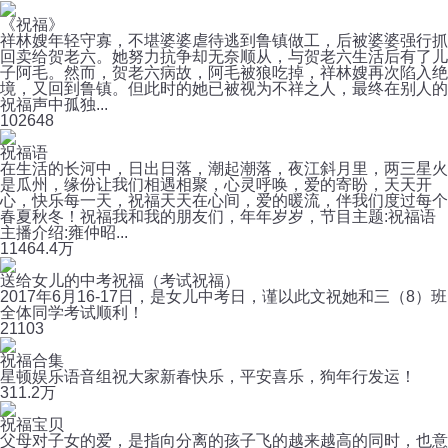
《祝福》
祥林嫂年轻守寡，不堪婆婆虐待逃到鲁镇做工，后被婆婆强行抓
回卖给贺老六。她努力抗争却无奈顺从，与贺老六生活后有了儿
子阿毛。然而，贺老六病故，阿毛被狼吃掉，祥林嫂再次陷入绝
境，又回到鲁镇。但此时的她已被视为不祥之人，最终在别人的
祝福声中孤独...
10
2648
祝福语
在生活的长河中，日出日落，潮起潮落，夜江斜月里，两三星火
是瓜州，缘份让我们相遇相聚，心灵呼唤，爱的寄盼，天天开
心，快乐每一天，祝福天天在心间，爱的暖流，伴我们度过每个
春夏秋冬！祝福我和我的朋友们，年年岁岁，节目主题:祝福语
主播介绍:雍仲昭...
1146
4.4万
送给女儿的中考祝福（考试祝福）
2017年6月16-17日，是女儿中考日，谨以此文祝她和三（8）班
全体同学考试顺利！
2
1103
祝福合集
星顿娱乐语音组祝大家新春快乐，平安喜乐，狗年行发运！
3
11.2万
祝福宝贝
父母对子女的爱，是指向分离的孩子飞的越来越高的同时，也意