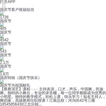
打开APP
国庆节客户祝福短信
1726
国庆节
465
国庆节
4542
国庆节
543
国庆节
2.1万
国庆节
1.6万
国庆特辑（国庆节快乐）
国庆节为祖国献礼
【蔡蔡演艺】课程﹣-﹣主持表演，口才，声乐，中国舞，民族
舞。独特的小舞台，专业的录音棚，每一位同学都能成为优秀的
小明星。独特的教学模式，轻松上课，快乐学习！知名主持人，
舞蹈家，高级教师任职授课！江南总校：河沟街42号三楼
18545856430江北分校...