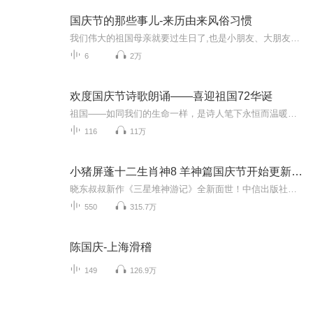
国庆节的那些事儿-来历由来风俗习惯
我们伟大的祖国母亲就要过生日了,也是小朋友、大朋友们最喜欢的“国庆小长假”或说“黄金周”还有说”国庆7天乐”的，说法真是不一而足。那么“国庆节”是怎么来的？自古以来国庆节怎么庆贺？新中国国庆节的来历，以及新中国国庆节的庆贺方式又有哪些呢？ ...
6
2万
欢度国庆节诗歌朗诵——喜迎祖国72华诞
祖国——如同我们的生命一样，是诗人笔下永恒而温暖的主题。在祖国72周年华诞来临之际，特创建这个诗歌朗诵专辑，诵读经典爱国篇章，和大家一起歌颂祖国，向国庆的献礼！祝愿伟大的祖国繁荣富强，祝愿大家国庆节快乐，度过平安快乐的黄金周假期！
116
11万
小猪屏蓬十二生肖神8 羊神篇国庆节开始更新啦！
晓东叔叔新作《三星堆神游记》全新面世！中信出版社出版！京东当当淘宝均有售！点蓝色字收听——《小猪屏蓬爆笑日记2024》《小猪屏蓬爆笑日记2》《小猪屏蓬爆笑日记1》让你笑得喘不上气！《我进故宫当富翁——小猪屏蓬故宫财商笔记》教你成为大富翁！《小...
550
315.7万
陈国庆-上海滑稽
149
126.9万