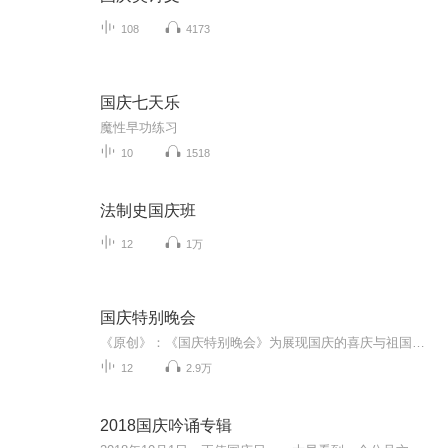
108
4173
国庆七天乐
魔性早功练习
10
1518
法制史国庆班
12
1万
国庆特别晚会
《原创》：《国庆特别晚会》为展现国庆的喜庆与祖国的深情我将以具体的场景切入从清晨升旗的庄严到街头巷尾的欢庆到历史与当下的交融，用优美的笔触传递对祖国的热爱与自豪！用诗歌和情感美文形式，歌颂祖国的繁荣富强，祝人民幸福安康！
12
2.9万
2018国庆吟诵专辑