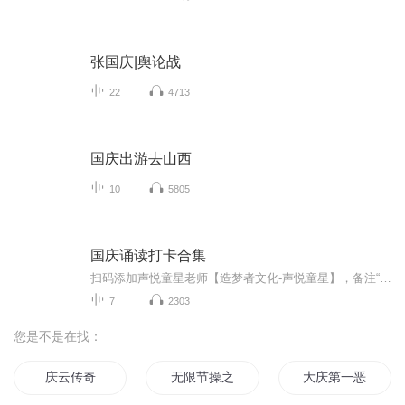
张国庆|舆论战
22
4713
国庆出游去山西
10
5805
国庆诵读打卡合集
扫码添加声悦童星老师【造梦者文化-声悦童星】，备注“诵读打卡”报名，已添加好友的，直接发送“诵读打卡”报名，报名成功后进入社群。
7
2303
您是不是在找：
庆云传奇
无限节操之旅
大庆第一恶