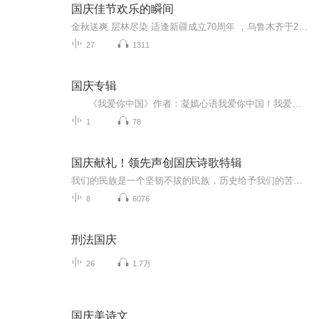
国庆佳节欢乐的瞬间
金秋送爽 层林尽染 适逢新疆成立70周年 ，乌鲁木齐于2025年9月23日迎来党中央和习大大带领的慰问团。新疆各族群众欢欣鼓舞，热烈欢迎。
27
1311
国庆专辑
《我爱你中国》作者：凝嫣心语我爱你中国！我爱你春天蓬勃的秧苗；我爱你秋日金黄的硕果。我爱你中国！我爱你青松气质，我爱你红梅品格！我爱你家乡的甜蔗好像乳汁滋润着我的心窝。我爱你中国，我要把最美的歌儿献给你，我的母亲我的祖国。我爱你中国，我爱...
1
78
国庆献礼！领先声创国庆诗歌特辑
我们的民族是一个坚韧不拔的民族，历史给予我们的苦难都变成了闪着金光的勋章！我们的国家是一个龙腾虎跃的国家，那条巨龙正以不可阻挡之势崛起于神奇的东方！------------------------------------------------值此祖国70周年华诞之际，领先声创以诗歌向祖国献礼！用我们的声音、用我们的热血、用我们的灵魂诵读经典爱国篇章，歌颂我们的祖国！永远繁荣富强！
8
6076
刑法国庆
26
1.7万
国庆美诗文