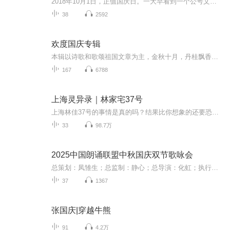
2018年10月1日，正值国庆日。一大早看到一个公号文章，正是文天祥的《己卯十月一日至燕越五日罹狴犴有感而赋》。当然，彼十一非当今的十一。不过数字的巧合还是让人感触，今天拿来读一读，体味一番历史英杰的民族情怀，恰也当时。 根据诗题来看，这组诗是写于十月一日至十月五日之间，是文天祥被俘之后所作，这些诗作不仅有凛凛正气，更也能看的到他百端交集的复杂情感。另一首于右任先生的《望大陆》，微信公号有称《望乡》，一句“山之上国之殇”荡气回肠，一并兴起拿来读了一读。仓促间多有瑕疵...
38
2592
欢度国庆专辑
本辑以诗歌和歌颂祖国文章为主，金秋十月，丹桂飘香，在这个充满丰收喜悦的季节里，我们满怀激动和自豪，迎来了中华人民共和国76周年华诞。这不仅是一个庄重的纪念日，更是全体中华儿女共同欢庆的盛大的节日，承载着深厚的民族情感和历史意义.
167
6788
上海灵异录｜林家宅37号
上海林佳37号的事情是真的吗？结果比你想象的还要恐怖！上海灵异录不仅仅是上海的故事！也是一个从明朝到现代的家族秘史,一个奇人异士风起云涌波澜壮阔的传奇。具体内容是怎样的呢？请听主播：八零居士 为您娓娓道来！
33
98.7万
2025中国朗诵联盟中秋国庆双节歌咏会
总策划：凤雏生；总监制：静心；总导演：化虹；执行总监：莺子；执行导演：橙夏；主持人：静心、化虹、橙夏
37
1367
张国庆|穿越牛熊
91
4.2万