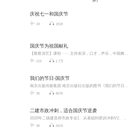
乐）
庆祝七一和国庆节
24
1818
国庆节为祖国献礼
【蔡蔡演艺】课程﹣-﹣主持表演，口才，声乐，中国舞，民族舞。独特的小舞台，专业的录音棚，每一位同学都能成为优秀的小明星。独特的教学模式，轻松上课，快乐学习！知名主持人，舞蹈家，高级教师任职授课！江南总校：河沟街42号三楼 18545856430江北分校...
215
1.7万
我们的节日-国庆节
南京出版传媒集团·南京出版社出版的图书《我们的节日》通过对中国节日文化和节日意义进行深度的挖掘，面向青少年群体构建独具特色的栏目内容，以此丰富春节、元宵节、清明节、端午节、七夕节、中秋节、重阳节等传统节日；六一节、教师节、国庆节等新兴节日的文化内涵和表现形式。促进青少年形成新的节日习俗，提升节日仪式感、认同感。音频作品由金陵朗读者联盟志愿者朗诵，南京音像出版社、金陵图书馆联合制作。
35
8076
二建市政冲刺，适合国庆节逆袭
2020年二级建造师市政专业1、从基础到密训冲刺V2、从精华课程到超压密押V3、0基础同步更新v4、持续更新到2020年考试V5、只要你跟着学让你一次稳拿证V6、渠道超压压题，超压三页纸等独家绝密压题!
36
2619