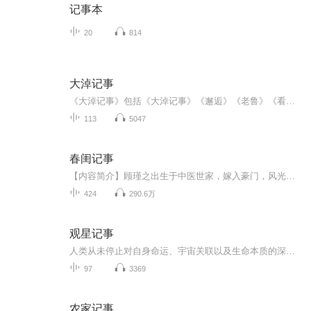
记事本
20
814
大淖记事
《大淖记事》包括《大淖记事》《邂逅》《老鲁》《看水》《七里茶坊》等名篇，皆是对汪曾祺中短篇小说多次遴选后得出的精品。从容平淡，给人一种不可言说的温爱。
113
5047
春闺记事
【内容简介】顾瑾之出生于中医世家，嫁入豪门，风光无限又疲惫不堪地走完了她的一生。等她发现自己没有死，而是变成了古代贵族仕女时，厌烦就浮上心头。再等她再看到和自己前世丈夫长得一模一样的男人时，她撇撇嘴。人生这潭平静的湖水，这才起了点滴涟漪....
424
290.6万
观星记事
人类从未停止对自身命运、宇宙关联以及生命本质的深邃探寻。本节目将引领听众穿越层层迷雾，踏入一个融合了古老智慧与现代思考的独特领域。历史为我们提供了审视这些知识的厚重镜片，我们将回溯源头，考察星相学、探究命理术数如何在王朝更迭、社会变迁中...
97
3369
农家记事