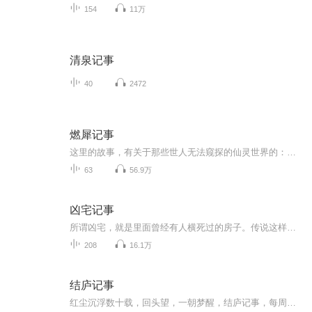
154
11万
清泉记事
40
2472
燃犀记事
这里的故事，有关于那些世人无法窥探的仙灵世界的：精怪，神灵，异人……他们所经历的事情也是也世人无法知晓的：定数，报应，妖妄……人与精怪，人与仙灵，幕幕奇景诡境，种种精怪人情，燃犀记事，便将他们的故事一一书写……主要角色陆离：本相为白泽。...
63
56.9万
凶宅记事
所谓凶宅，就是里面曾经有人横死过的房子。传说这样死去的人因为阳寿并没有过完，所以会死得很不甘心。通常会阴魂不散，所以多数的凶宅一般都会有怪事发生。
208
16.1万
结庐记事
红尘沉浮数十载，回头望，一朝梦醒，结庐记事，每周数问，聆听心灵的声音，寻找智慧的答案加海峰老师微信号（zhfllh），成为【乐学生活会】一员，和海峰老师面对面沟通，或将心中疑惑回复于节目之后，也许会是下一期结庐记事的主题，感恩！相遇！结庐记（2018~）结庐在心间，身正人自谦，诸事从良善，事多亦从容，随清风入梦，伴晨鸟翩翩，问君何以故，心清意自明。