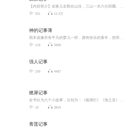
【内容简介】农家儿女勤在山住，三山一水六分田圃。螺蛳壳里巧做道场，家和业兴吉庆安康！种田文，田蚕织作只种田！【作者/主播简介】作者：白糖酥，网络小说作家，小说情节跌宕起伏、扣人心弦，情节与文笔俱佳。主播：砂糖，90后妹纸，本音御姐音，可萝莉...
251
12.4万
神的记事薄
我本该像所有平凡的婴儿一样，拥有快乐的童年，然而当我被父亲抱进研究所，当亲生父亲用我做活体实验时，一切都改变了，亲情如同一个笑话。 亲生母亲的死亡，成了我这一世生活的开端。 死神降临，不断寻找力量，两方开始夺取神之力之战， 一副神魔双生古画...
119
3999
强人记事
109
4487
燃犀记事
全书分为六个小故事，分别为：《狐狸灯》《海之音》《槐安台》《昙花酒》《壁上花》《天地牢》。讲的都是和神秘人有关的故事。故事起源于一个古老的传说，传说只要取春雨浸湿之笔，夏阳酷晒之墨，秋风吹拂之纸，以及冬雪覆盖之砚。用此笔墨纸砚书尔之心结，焚于火中。不出几日，便有神秘人出现在许愿人面前。传说那些神秘人男女老少皆有，譬如八岁垂髫孩童，再譬如八十白发老叟。有美貌的少女，亦有倜傥的公子。他们各具年龄，各具样貌，各具性格，甚至连术法修为都各不相同。唯一相同的便是他们穿着奇特，一眼...
10
3816
青莲记事