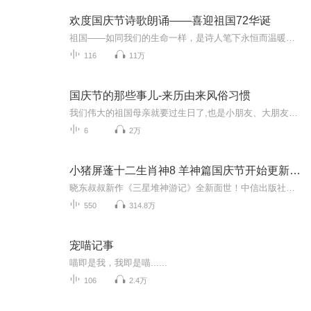
欢度国庆节诗歌朗诵——喜迎祖国72华诞
祖国——如同我们的生命一样，是诗人笔下永恒而温暖的主题。在祖国72周年华诞来临之际，特创建这个诗歌朗诵专辑，诵读经典爱国篇章，和大家一起歌颂祖国，向国庆的献礼！祝愿伟大的祖国繁荣富强，祝愿大家国庆节快乐，度过平安快乐的黄金周假期！
116
11万
国庆节的那些事儿-来历由来风俗习惯
我们伟大的祖国母亲就要过生日了,也是小朋友、大朋友们最喜欢的“国庆小长假”或说“黄金周”还有说”国庆7天乐”的，说法真是不一而足。那么“国庆节”是怎么来的？自古以来国庆节怎么庆贺？新中国国庆节的来历，以及新中国国庆节的庆贺方式又有哪些呢？ ...
6
2万
小猪屏蓬十二生肖神8 羊神篇国庆节开始更新啦！
晓东叔叔新作《三星堆神游记》全新面世！中信出版社出版！京东当当淘宝均有售！点蓝色字收听——《小猪屏蓬爆笑日记2024》《小猪屏蓬爆笑日记2》《小猪屏蓬爆笑日记1》让你笑得喘不上气！《我进故宫当富翁——小猪屏蓬故宫财商笔记》教你成为大富翁！《小...
550
314.8万
宠喵记事
喵即是我，我即是喵......
106
2.4万