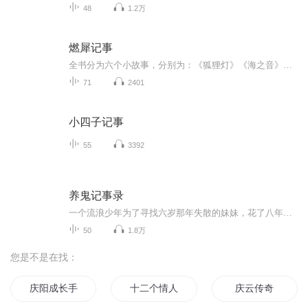
48
1.2万
燃犀记事
全书分为六个小故事，分别为：《狐狸灯》《海之音》《槐安台》《昙花酒》《壁上花》《天地牢》。讲的都是和神秘人有关的故事。故事起源于一个古老的传说，传说只要取春雨浸湿之笔，夏阳酷晒之墨，秋风吹拂之纸，以及冬雪覆盖之砚。用此笔墨纸砚书尔之心结...
71
2401
小四子记事
55
3392
养鬼记事录
一个流浪少年为了寻找六岁那年失散的妹妹，花了八年的时间，带着一只六岁的萝莉水鬼走遍了大半个中国，遇到了很多奇人怪事。从桂平的养鬼人到永州道县的噬肉河沙，从湘西凤凰的美女蛇到大兴安岭深处的千年人参精太多太多了，且听我慢慢道来。有时间会把前1...
50
1.8万
您是不是在找：
庆阳成长手札
十二个情人节
庆云传奇