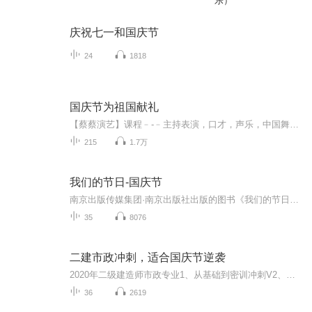
乐）
庆祝七一和国庆节
24
1818
国庆节为祖国献礼
【蔡蔡演艺】课程﹣-﹣主持表演，口才，声乐，中国舞，民族舞。独特的小舞台，专业的录音棚，每一位同学都能成为优秀的小明星。独特的教学模式，轻松上课，快乐学习！知名主持人，舞蹈家，高级教师任职授课！江南总校：河沟街42号三楼 18545856430江北分校...
215
1.7万
我们的节日-国庆节
南京出版传媒集团·南京出版社出版的图书《我们的节日》通过对中国节日文化和节日意义进行深度的挖掘，面向青少年群体构建独具特色的栏目内容，以此丰富春节、元宵节、清明节、端午节、七夕节、中秋节、重阳节等传统节日；六一节、教师节、国庆节等新兴节日的文化内涵和表现形式。促进青少年形成新的节日习俗，提升节日仪式感、认同感。音频作品由金陵朗读者联盟志愿者朗诵，南京音像出版社、金陵图书馆联合制作。
35
8076
二建市政冲刺，适合国庆节逆袭
2020年二级建造师市政专业1、从基础到密训冲刺V2、从精华课程到超压密押V3、0基础同步更新v4、持续更新到2020年考试V5、只要你跟着学让你一次稳拿证V6、渠道超压压题，超压三页纸等独家绝密压题!
36
2619