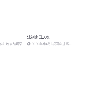
法制史国庆班
会》晚会结尾语
2020年华成法硕国庆提高班
法制史马志冰 (12)