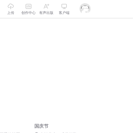
上传
创作中心
有声出版
客户端
国庆节