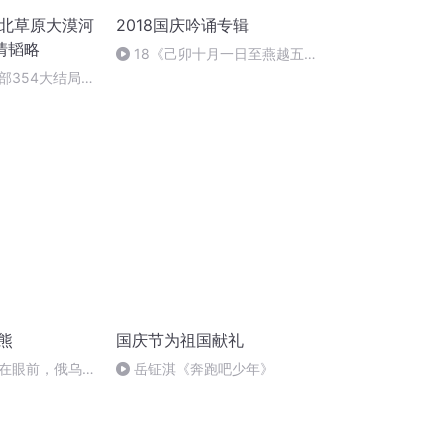
西北草原大漠河
2018国庆吟诵专辑
情韬略
18《己卯十月一日至燕越五
日罹狴犴有感而赋》组律18首
部354大结局
文天祥 自由吟诵
熊
国庆节为祖国献礼
在眼前，俄乌冲
岳钲淇《奔跑吧少年》
将会如何发展？