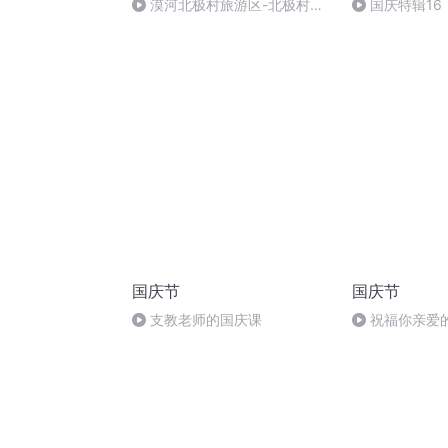
漠河北极村旅游区-北极村圣
国庆特辑16
诞邮局
胡 东方红+一
国庆节
国庆节
支教老师的国庆课
祝福你亲爱