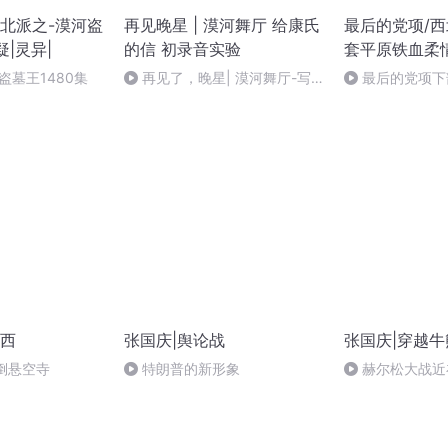
北派之-漠河盗
再见晚星 | 漠河舞厅 给康氏
最后的党项/
疑|灵异|
的信 初录音实验
套平原铁血柔
盗墓王1480集
再见了，晚星| 漠河舞厅-写
最后的党项下
给康氏的信 3
（二）
西
张国庆|舆论战
张国庆|穿越牛
倒悬空寺
特朗普的新形象
赫尔松大战近
突的关键之战，