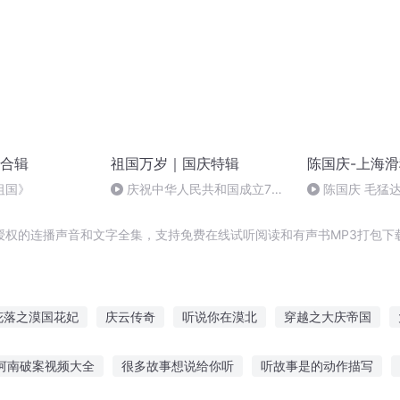
合辑
祖国万岁｜国庆特辑
陈国庆-上海
祖国》
庆祝中华人民共和国成立73
陈国庆 毛猛
周年 天安门广场举行升国旗仪式
授权的连播声音和文字全集，支持免费在线试听阅读和有声书MP3打包下
花落之漠国花妃
庆云传奇
听说你在漠北
穿越之大庆帝国
一人有庆
漠上开花
大漠妖妃
大漠二三事
冷漠王子
河南破案视频大全
很多故事想说给你听
听故事是的动作描写
爱上冷漠皇帝
大漠月影