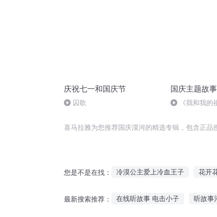
庆祝七一和国庆节
国庆主题故事
囚歌
《我和我的
喜马拉雅为您推荐国庆漠河的精选专辑，包含正品
冷漠公主爱上冷血王子
花开
您是不是在找：
重庆儿女
大漠孤烟之庆丰城
在线听故事 电击小子
听故事
最新搜索推荐：
世子太冷漠
穿越之倾城皇后