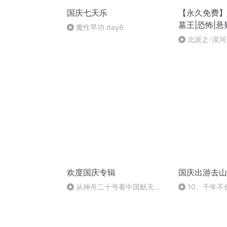
国庆七天乐
【永久免费】
墓王|恐怖|悬
魔性早功 day6
北派之-漠河
欢度国庆专辑
国庆出游去山
从神舟二十号看中国航天
10、千年不
的“隐形实力”