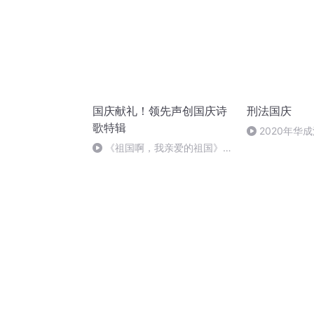
国庆献礼！领先声创国庆诗
刑法国庆
歌特辑
2020年华
刑法陈 (26)
《祖国啊，我亲爱的祖国》温
婉