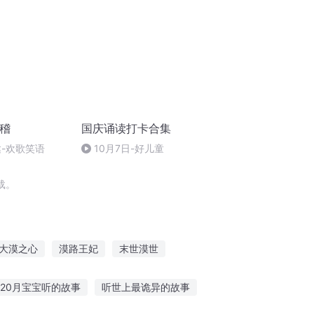
滑稽
国庆诵读打卡合集
达-欢歌笑语
10月7日-好儿童
载。
大漠之心
漠路王妃
末世漠世
大庆皇太子
我们还活着之人情冷漠
20月宝宝听的故事
听世上最诡异的故事