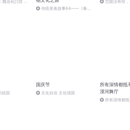
物文化之旅
：魏迅化口技 二
怎能没有你，
般唱法和原生态
传统美食故事64——《春
菜》
国庆节
所有深情都抵
漠河舞厅
的祖国
文化自信 文化强国
所有深情都抵
河舞厅（一）