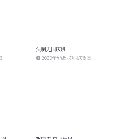
法制史国庆班
6
2020年华成法硕国庆提高班
法制史马志冰 (12)