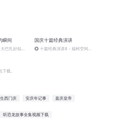
的瞬间
国庆十篇经典演讲
 大巴扎好似温
十篇经典演讲8 - 福柯空间回
归异托邦演讲
包下载。
生西门庆
安庆年记事
嘉庆皇帝
大庆帝国
庆余年之长歌行
普天同庆
听恐龙故事全集视频下载
女生听闺蜜故事好吗
听力故事姐姐在线听