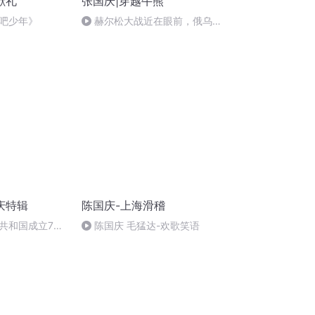
献礼
张国庆|穿越牛熊
吧少年》
赫尔松大战近在眼前，俄乌冲
突的关键之战，将会如何发展？
庆特辑
陈国庆-上海滑稽
共和国成立73
陈国庆 毛猛达-欢歌笑语
场举行升国旗仪式