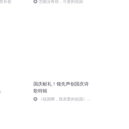
世长歌
怎能没有你，可爱的祖国
国庆献礼！领先声创国庆诗
歌特辑
》
《祖国啊，我亲爱的祖国》温
婉