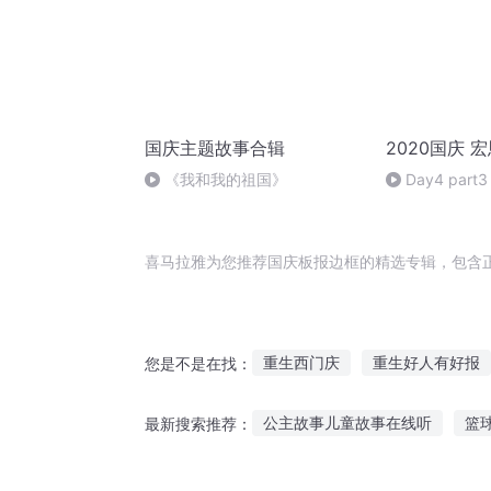
国庆主题故事合辑
2020国庆 
《我和我的祖国》
Day4 part3
喜马拉雅为您推荐国庆板报边框的精选专辑，包含
重生西门庆
重生好人有好报
您是不是在找：
大庆皇太子
末日框架
重
公主故事儿童故事在线听
篮
最新搜索推荐：
重生之西门庆
庆元纪年
每天听乘客故事的软件
丽江