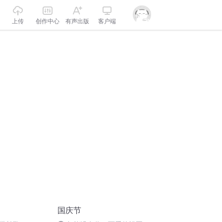
上传
创作中心
有声出版
客户端
国庆节