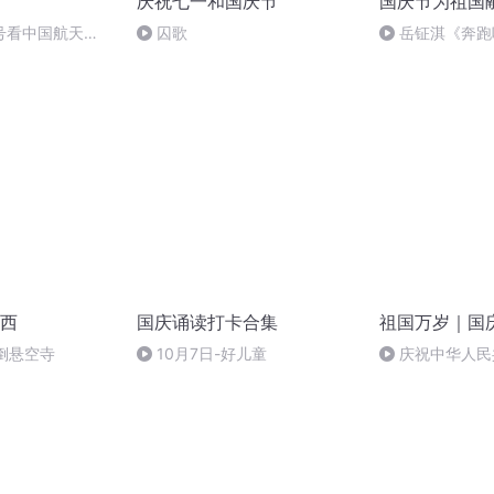
庆祝七一和国庆节
国庆节为祖国
号看中国航天
囚歌
岳钲淇《奔跑
西
国庆诵读打卡合集
祖国万岁｜国
倒悬空寺
10月7日-好儿童
庆祝中华人民
周年 天安门广