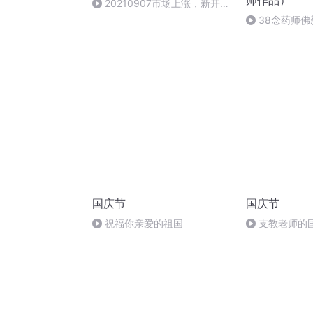
师作品）
20210907市场上涨，新开一
期计划
38念药师佛
国庆节
国庆节
祝福你亲爱的祖国
支教老师的