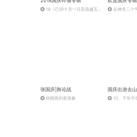
2018国庆吟诵专辑
欢度国庆专辑
18《己卯十月一日至燕越五
从神舟二十
日罹狴犴有感而赋》组律18首
的“隐形实力”
文天祥 自由吟诵
张国庆|舆论战
国庆出游去山
特朗普的新形象
10、千年不