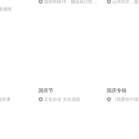
国庆特辑16：魏迅化口技 二
山河共庆，盛
胡 东方红+一般唱法和原生态
新感悟
国庆节
国庆专辑
国庆课
文化自信 文化强国
《我爱你中国