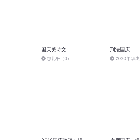
国庆美诗文
刑法国庆
想北平（6）
2020年华
刑法陈 (26)