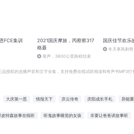
宏恩FCE集训
2021国庆摩旅，丙察察317
国庆佳节欢乐
格聂
冬天寒风刺骨
暖的春天
尾声，3800公里路程结束
正品授权的连播声音和文字全集，支持免费在线试听阅读和有声书MP3打
大庆第一恶
情报天下
庆云传奇
庆阳成长手札
异能重
庆儿女
重生情报之王
历史的框架
末日修仙情报员
穿越之
球皮特森故事在线听
听鬼故事睡觉的女孩
非要让爸爸讲故事听
听故事视频全集
不敢听鬼故事的女生
曼听公园红色文化故事