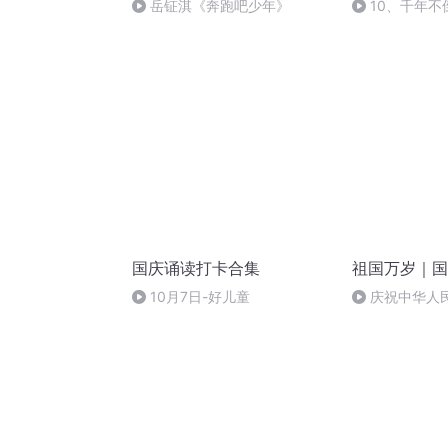
岳钲淇《奔跑吧少年》
10、千年不
国庆诵读打卡合集
祖国万岁｜国
10月7日-好儿童
庆祝中华人
周年 天安门广