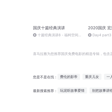
国庆十篇经典演讲
2020国庆 
十篇经典演讲8 - 福柯空间回
Day4 part3
归异托邦演讲
喜马拉雅为您推荐国庆免费电影的精选专辑，包含
费伦的影帝
重庆儿女
一
您是不是在找：
异能重生西门庆
最高赦免
玩泥听故事爱情
别把故事讲给
最新搜索推荐：
庆余年之长歌行
大庆皇太子
鲤鱼跳龙门故事听
讲给懂的