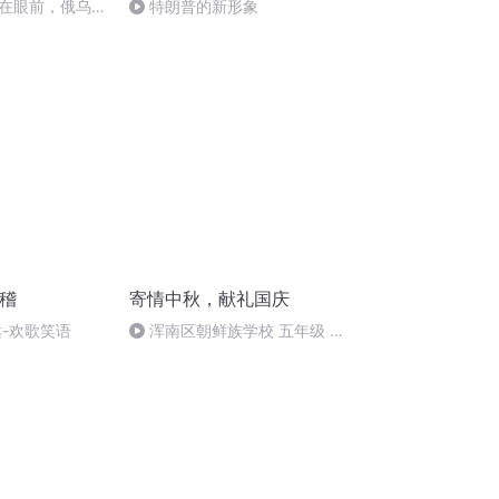
在眼前，俄乌冲
特朗普的新形象
将会如何发展？
滑稽
寄情中秋，献礼国庆
达-欢歌笑语
浑南区朝鲜族学校 五年级 孙
多永