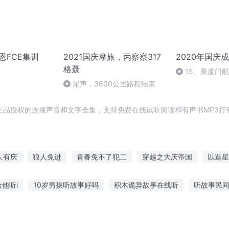
宏恩FCE集训
2021国庆摩旅，丙察察317
2020年国庆
格聂
15、乘厦门
尾声，3800公里路程结束
正品授权的连播声音和文字全集，支持免费在线试听阅读和有声书MP3打
人有庆
狼人免进
青春免不了犯二
穿越之大庆帝国
以造星
费城之魂
你是我浪费的青春
嘉庆皇帝
免死金牌
大庆第
他听i
10岁男孩听故事好吗
积木诡异故事在线听
听故事民
人听的故事
听故事算是爱好吗
适合儿童听的配音故事
怎么下