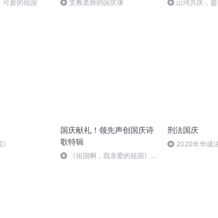
，可爱的祖国
支教老师的国庆课
山河共庆，盛
国庆献礼！领先声创国庆诗
刑法国庆
歌特辑
国》
2020年华
刑法陈 (26)
《祖国啊，我亲爱的祖国》温
婉