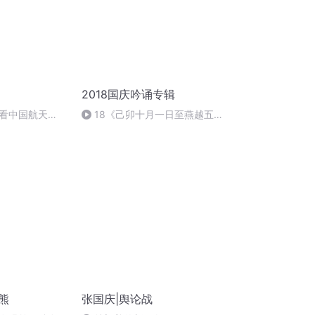
2018国庆吟诵专辑
看中国航天
18《己卯十月一日至燕越五
日罹狴犴有感而赋》组律18首
文天祥 自由吟诵
熊
张国庆|舆论战