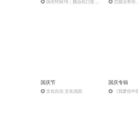
国庆特辑16：魏迅化口技 二
怎能没有你
胡 东方红+一般唱法和原生态
国庆节
国庆专辑
文化自信 文化强国
《我爱你中