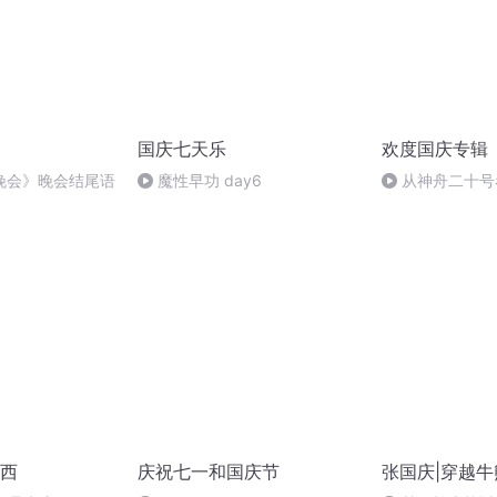
国庆七天乐
欢度国庆专辑
晚会》晚会结尾语
魔性早功 day6
从神舟二十号
的“隐形实力”
西
庆祝七一和国庆节
张国庆|穿越牛