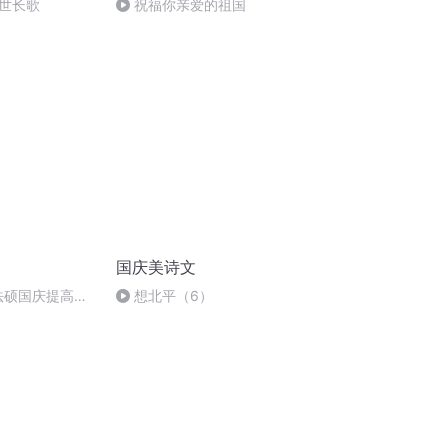
世长歌
祝福你亲爱的祖国
国庆美诗文
成法硕国庆提高班
想北平（6）