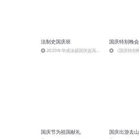
法制史国庆班
国庆特别晚会
2020年华成法硕国庆提高班
《国庆特别
法制史马志冰 (12)
国庆节为祖国献礼
国庆出游去山