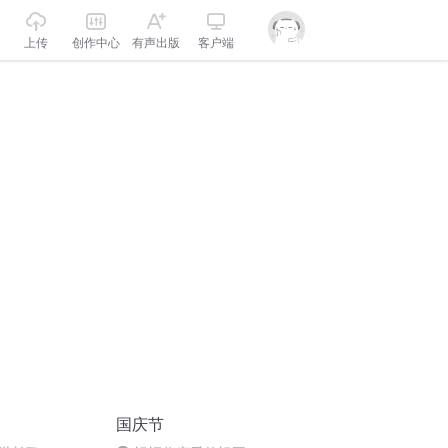
上传
创作中心
有声出版
客户端
国庆节