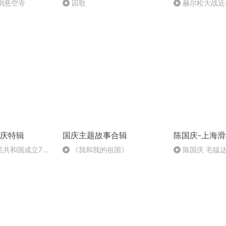
倒悬空寺
囚歌
赫尔松大战近
突的关键之战，
庆特辑
国庆主题故事合辑
陈国庆-上海
民共和国成立73
《我和我的祖国》
陈国庆 毛猛
场举行升国旗仪式