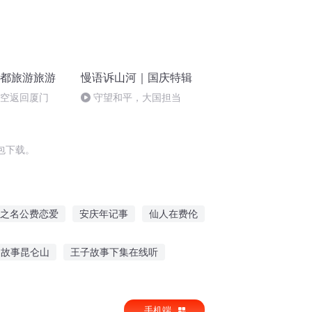
成都旅游旅游
慢语诉山河｜国庆特辑
航空返回厦门
守望和平，大国担当
包下载。
之名公费恋爱
安庆年记事
仙人在费伦
一恶
重生西门庆
穿越费伦游记
间故事昆仑山
王子故事下集在线听
载听故事书
适合婴儿听的英文故事
手机端