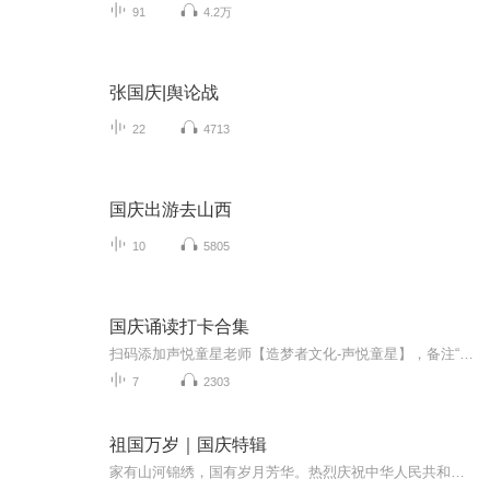
91
4.2万
张国庆|舆论战
22
4713
国庆出游去山西
10
5805
国庆诵读打卡合集
扫码添加声悦童星老师【造梦者文化-声悦童星】，备注“诵读打卡”报名，已添加好友的，直接发送“诵读打卡”报名，报名成功后进入社群。
7
2303
祖国万岁｜国庆特辑
家有山河锦绣，国有岁月芳华。热烈庆祝中华人民共和国成立73周年！