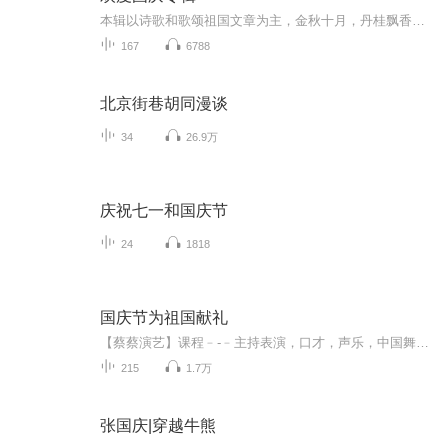
本辑以诗歌和歌颂祖国文章为主，金秋十月，丹桂飘香，在这个充满丰收喜悦的季节里，我们满怀激动和自豪，迎来了中华人民共和国76周年华诞。这不仅是一个庄重的纪念日，更是全体中华儿女共同欢庆的盛大的节日，承载着深厚的民族情感和历史意义.
167
6788
北京街巷胡同漫谈
34
26.9万
庆祝七一和国庆节
24
1818
国庆节为祖国献礼
【蔡蔡演艺】课程﹣-﹣主持表演，口才，声乐，中国舞，民族舞。独特的小舞台，专业的录音棚，每一位同学都能成为优秀的小明星。独特的教学模式，轻松上课，快乐学习！知名主持人，舞蹈家，高级教师任职授课！江南总校：河沟街42号三楼 18545856430江北分校...
215
1.7万
张国庆|穿越牛熊