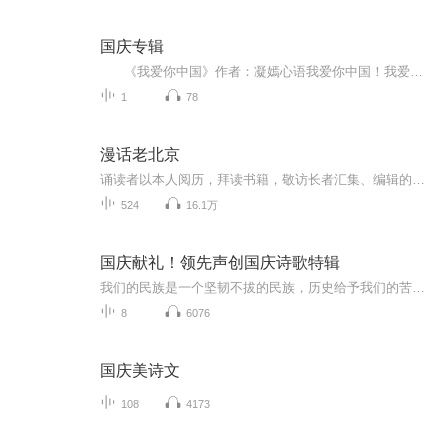
国庆专辑
《我爱你中国》作者：凝嫣心语我爱你中国！我爱你春天蓬勃的秧苗；我爱你秋日金黄的硕果。我爱你中国！我爱你青松气质，我爱你红梅品格！我爱你家乡的甜蔗好像乳汁滋润着我的心窝。我爱你中国，我要把最美的歌儿献给你，我的母亲我的祖国。我爱你中国，我爱...
1
78
漫话老北京
诵读者以本人阅历，拜读书籍，敬访长者汇集、编辑的，关于老北京的民俗、故事、传说和趣闻。
524
16.1万
国庆献礼！领先声创国庆诗歌特辑
我们的民族是一个坚韧不拔的民族，历史给予我们的苦难都变成了闪着金光的勋章！我们的国家是一个龙腾虎跃的国家，那条巨龙正以不可阻挡之势崛起于神奇的东方！------------------------------------------------值此祖国70周年华诞之际，领先声创以诗歌向祖国献礼！用我们的声音、用我们的热血、用我们的灵魂诵读经典爱国篇章，歌颂我们的祖国！永远繁荣富强！
8
6076
国庆美诗文
108
4173