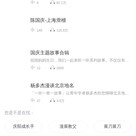
6
82.1万
陈国庆-上海滑稽
149
126.8万
国庆主题故事合辑
祖国妈妈生日，我们一起来听一听系列故事。不仅仅有《我的祖国》，还有红军故事，也有关于战争的故事，让大家体会到和平年代的不易。
12
2600
杨多杰漫谈北京地名
「一街一巷一故事」让青年学者杨多杰给您聊聊北京地名里的趣闻！同时，欢迎每周四五六日晚18:30，锁定北京生活频道【生活2014】杨多杰每周按时为您讲述「一街一巷一故事」。说不定哪天就讲到您的家门口了。 关注杨多杰请订阅公共微信账号：北京慢生活
27
3.6万
您是不是在找：
庆阳成长手札
漫展教父
展刀展刀