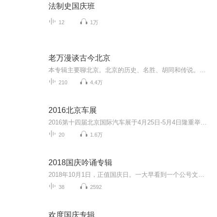
法制史国庆班
12
1万
老万漫谈古今北京
本专辑主要聊北京。北京的历史、名胜、胡同和传说。可以作为您逛北京的小指南。有按街道聊的（从阜成门向东到景山、沙滩）（二环路的桥），有按地区聊的（什刹海地区），专辑里的潭柘寺、团城、北海公园、白塔寺、历代帝王庙、景山、故宫等景点介绍，可以...
210
4.4万
2016北京车展
2016第十四届北京国际汽车展于4月25日-5月4日隆重举行，易车为您送上精彩车展视频。
20
1.6万
2018国庆吟诵专辑
2018年10月1日，正值国庆日。一大早看到一个公号文章，正是文天祥的《己卯十月一日至燕越五日罹狴犴有感而赋》。当然，彼十一非当今的十一。不过数字的巧合还是让人感触，今天拿来读一读，体味一番历史英杰的民族情怀，恰也当时。 根据诗题来看，这组诗是写于十月一日至十月五日之间，是文天祥被俘之后所作，这些诗作不仅有凛凛正气，更也能看的到他百端交集的复杂情感。另一首于右任先生的《望大陆》，微信公号有称《望乡》，一句“山之上国之殇”荡气回肠，一并兴起拿来读了一读。仓促间多有瑕疵...
38
2592
欢度国庆专辑