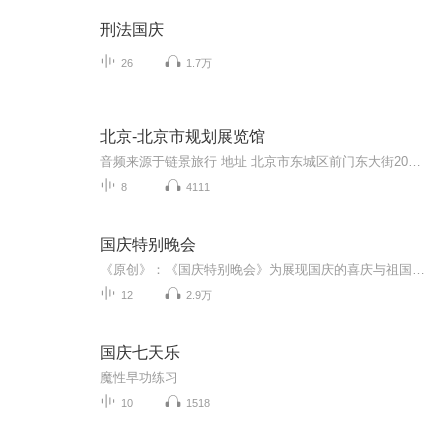
刑法国庆
26
1.7万
北京-北京市规划展览馆
音频来源于链景旅行 地址 北京市东城区前门东大街20号(老火车站东侧) 票价描述 暂无 开放时间 全天 乘车信息 暂无
8
4111
国庆特别晚会
《原创》：《国庆特别晚会》为展现国庆的喜庆与祖国的深情我将以具体的场景切入从清晨升旗的庄严到街头巷尾的欢庆到历史与当下的交融，用优美的笔触传递对祖国的热爱与自豪！用诗歌和情感美文形式，歌颂祖国的繁荣富强，祝人民幸福安康！
12
2.9万
国庆七天乐
魔性早功练习
10
1518