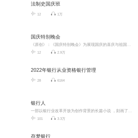
法制史国庆班
12
1万
国庆特别晚会
《原创》：《国庆特别晚会》为展现国庆的喜庆与祖国的深情我将以具体的场景切入从清晨升旗的庄严到街头巷尾的欢庆到历史与当下的交融，用优美的笔触传递对祖国的热爱与自豪！用诗歌和情感美文形式，歌颂祖国的繁荣富强，祝人民幸福安康！
12
2.9万
2022年银行从业资格银行管理
28
6164
银行人
一部以银行业改革开放为创作背景的长篇小说 ，刻画了一群普通的基层银行人历经改革的岁月沉浮与心路历程。
101
3.3万
存梦银行