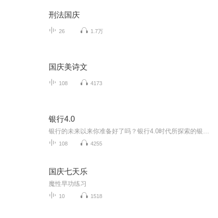
刑法国庆
26
1.7万
国庆美诗文
108
4173
银行4.0
银行的未来以来你准备好了吗？银行4.0时代所探索的银行业务根据其逻辑结论从本质上已经发生改变，那么银行业在30年以后会发生什么呢？世界上最好的银行也在面临这种转变金融创新。的创业公司已经在重新定义当今的银行业务内容，银行也在被迫发展新的能力新...
108
4255
国庆七天乐
魔性早功练习
10
1518