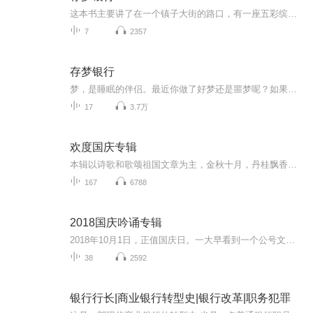
这本书主要讲了在一个镇子大街的路口，有一座五彩缤纷的房子。这里就是小镇最著名的存梦银行。里面的行长是一群名叫墨的怪物的首领的孙子“墨太郎”。它们依靠吃梦为生，它们开这个锁银行的保险费就是噩梦。墨本身不会做梦，但是们却可以看到人们的梦。突然有一天，有一个黑衣人闯入存梦银行，拿走很多噩梦当天晚上那些噩梦融化了，梦回到了它们的主人身上。只有一个梦，它没有了主人，所以就到了黑衣人的脑子里。黑人做梦了他也变成了一个幸福的人。
7
2357
存梦银行
梦，是睡眠的伴侣。最近你做了好梦还是噩梦呢？如果有一家银行，能够延续美梦，改变噩梦，你想不想进去试一试呢？故事的主人公是食梦貘，这是从中国传到日本的一种传说生物。据说以吃掉人的梦为生，它的身体像熊，鼻子像象，眼睛像犀，尾巴像牛，腿像老虎...
17
3.7万
欢度国庆专辑
本辑以诗歌和歌颂祖国文章为主，金秋十月，丹桂飘香，在这个充满丰收喜悦的季节里，我们满怀激动和自豪，迎来了中华人民共和国76周年华诞。这不仅是一个庄重的纪念日，更是全体中华儿女共同欢庆的盛大的节日，承载着深厚的民族情感和历史意义.
167
6788
2018国庆吟诵专辑
2018年10月1日，正值国庆日。一大早看到一个公号文章，正是文天祥的《己卯十月一日至燕越五日罹狴犴有感而赋》。当然，彼十一非当今的十一。不过数字的巧合还是让人感触，今天拿来读一读，体味一番历史英杰的民族情怀，恰也当时。 根据诗题来看，这组诗是写于十月一日至十月五日之间，是文天祥被俘之后所作，这些诗作不仅有凛凛正气，更也能看的到他百端交集的复杂情感。另一首于右任先生的《望大陆》，微信公号有称《望乡》，一句“山之上国之殇”荡气回肠，一并兴起拿来读了一读。仓促间多有瑕疵...
38
2592
银行行长|商业银行转型史|银行改革|职务犯罪