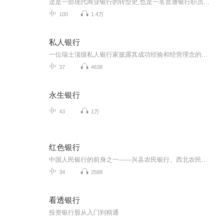
这是一部现代商业银行的转型史,也是一名普通银行职员的奋斗史。从20世纪80年代到21世纪10年代,大田银行经历了从国家政策银行到商业银行的改革与阵痛,由此不同银行人的人生开始分叉:普通职员杨天友几经波折,不改热忱,终于成长为一名勇于担当、尽职尽责的银...
100
1.4万
私人银行
一位瑞士顶级私人银行家披露其成功经验和经营理念的首部著作〔瑞士〕鲍里斯•F•J•科勒迪（Boris F.J.Collardi）著张春子•译全球经济的变化、金融市场的动荡、更为严格的监管要求……共同推动了银行经营环境的根本性变化。面对各种各样的挑战，私人银行讲如何进行适应性变革呢？是等待尘埃落定，与伴随变化而来的关键发展机遇擦肩而过；还是主动应对不确定性，从而在这个竞争性市场上实现卓越呢？成功的私人银行必定主动迎接挑战，积极考虑现代实践和理念，并持续开发基本技能和竞争力，实现更好、更有效地服务于客户，从而在各种挑战中完美胜出。不幸，目前可以获得的私人银行方面的学术资料很少；有幸，我们寻到了瑞士顶级私人银行的领军人物对此的真知灼见！它是一部涵盖整个私人银行价值链的专著，它是全球私人银行业新一代CEO的必读书！
37
4638
永生银行
43
1万
红色银行
中国人民银行的前身之一——兴县农民银行、西北农民银行的传奇历史和风云人物故事
34
2588
看透银行
投资银行股从入门到精通