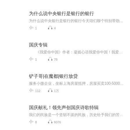
为什么说中央银行是银行的银行
为什么说中央银行是银行的银行今天咱们聊个特别带劲的话题——中央银行为啥被叫做"银行的银行"。先别急着划走，这可不是那种让人打哈欠的金融课，咱们用中医调理身体的思路，给你掰开了揉碎了讲明白。首先得声明，本人就是个热爱中医的健康管理师，可不是...
1
4
国庆专辑
《我爱你中国》作者：凝嫣心语我爱你中国！我爱你春天蓬勃的秧苗；我爱你秋日金黄的硕果。我爱你中国！我爱你青松气质，我爱你红梅品格！我爱你家乡的甜蔗好像乳汁滋润着我的心窝。我爱你中国，我要把最美的歌儿献给你，我的母亲我的祖国。我爱你中国，我爱...
1
78
铲子哥|在魔都|银行放贷
服务小微企业，坐标上海房屋抵押，房屋买卖100-5000万区间主做
112
1万
国庆献礼！领先声创国庆诗歌特辑
我们的民族是一个坚韧不拔的民族，历史给予我们的苦难都变成了闪着金光的勋章！我们的国家是一个龙腾虎跃的国家，那条巨龙正以不可阻挡之势崛起于神奇的东方！------------------------------------------------值此祖国70周年华诞之际，领先声创以诗歌向祖国献礼！用我们的声音、用我们的热血、用我们的灵魂诵读经典爱国篇章，歌颂我们的祖国！永远繁荣富强！
8
6076