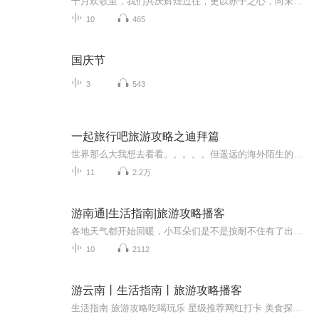
十月欢歌里，我们共庆辉煌过往，更以赤子之心，向未来书写滚烫的誓言——这盛世，值得我们以热爱相拥。
10
465
国庆节
3
543
一起旅行吧旅游攻略之迪拜篇
世界那么大我想去看看。。。。。但遥远的海外陌生的国度怎样能在短短几天内充分利用，让你轻松了解这个国家呢，最实惠的攻略来啦！一起旅行旨在让听友对迪拜及阿联酋有全面的了解让你能在最短时间花最少的钱轻松玩转阿联酋，迪拜！...
11
2.2万
游南通|生活指南|旅游攻略播客
各地天气都开始回暖，小耳朵们是不是按耐不住有了出游的打算，那旅游旺季不想去人多的地方的话，繁星推荐你小众打卡地——南通，也是个不错的选择哦！那南通都有哪些好玩的、好吃的地方呢？这里有露营打卡地滨江公园、狼山风景名胜区，濠河风景区，南通野...
10
2112
游云南丨生活指南丨旅游攻略播客
生活指南 旅游攻略吃喝玩乐 星级推荐网红打卡 美食探店跟着小侠一起轻松玩转彩云之南。本节目由KKB原创播客基地联合播出。嗨！亲爱的小耳朵们大家好呀，欢迎大家收听《游云南》我是爱吃爱玩爱分享的燕小侠。旅游旺季来了，我们那颗向往远方的心是不是再也...