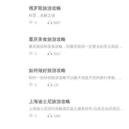
俄罗斯旅游攻略
科普，未解之谜
3
8907
重庆美食旅游攻略
重庆旅游和美食攻略，到重庆旅游一定要去的景点和必吃的美食推荐。瑰丽雄奇的长江黄金旅游线，叹为观止的世界文化自然遗产，独具神韵的巴山渝水，闻名遐迩的红色旅游景点，底蕴深厚的历史文化积淀。
2
3017
如何做好旅游攻略
制作一份好的旅游攻略可以极大地提升您的旅行体验。以下是一些关键步骤和建议，帮助您制作出内容丰富、实用的旅游攻略：确定目的地和旅行时间选择合适的目的地和旅行时间，考虑气候、预算和兴趣爱好。收集信息通过旅游指南书籍、旅游网站、旅游app、社交媒...
2
1万
上海迪士尼旅游攻略
上海迪士尼游玩攻略酒店篇之服务软件,玩具总动员酒店属于迪士尼度假区内的两家酒店之一，得天独厚的条件是可以享受优先进入乐园，门票折扣，部分热门项目速通权益。上述权益如果看看各大平台，就可以知道入住酒店游玩还是性价比很高的选择。当然，我们出游...
7
1392