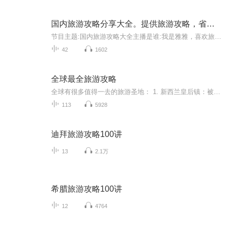
国内旅游攻略分享大全。提供旅游攻略，省时省力
节目主题:国内旅游攻略大全主播是谁:我是雅雅，喜欢旅游，喜欢交朋友，喜欢分享！懂得享受当下的生活！适合谁听:有共同爱好者，喜欢我声音的宝子们！主播的话:希望大家每天都开开心心，幸福快乐，健康美丽！关注主播，好运连连！
42
1602
全球最全旅游攻略
全球有很多值得一去的旅游圣地： 1. 新西兰皇后镇：被南阿尔卑斯山包围，依山傍水，四季风景如画。市区附近的瓦卡蒂普湖是座美丽的高山湖，其与周围壮丽的山脉相映衬，非常美丽。这里还有众多的名胜古迹和幽静的园林。2. 摩洛哥马拉喀什：坐落在贯穿摩洛...
113
5928
迪拜旅游攻略100讲
13
2.1万
希腊旅游攻略100讲
12
4764