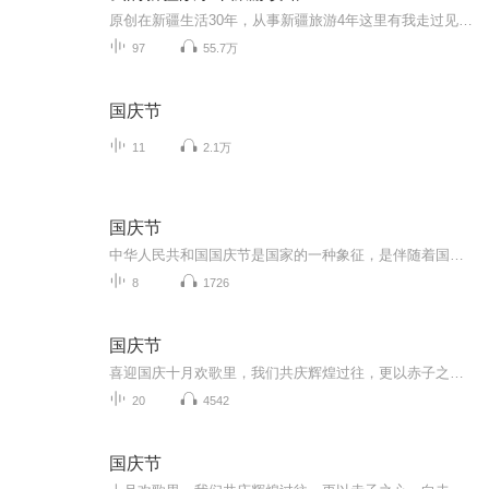
原创在新疆生活30年，从事新疆旅游4年这里有我走过见过的新疆，还有我们新疆人从小听到和看到的故事。每周三、六更新，欢迎大家在评论区和我讨论！如果您喜欢这个专辑的话，麻烦给我一个五星好评呦~您的好评支持，就是对我的最大支持与鼓励，也将是我不断...
97
55.7万
国庆节
11
2.1万
国庆节
中华人民共和国国庆节是国家的一种象征，是伴随着国家的出现而出现的。让我们用诗歌朗诵歌颂祖国的繁荣富强，国泰民安。
8
1726
国庆节
喜迎国庆十月欢歌里，我们共庆辉煌过往，更以赤子之心，向未来书写滚烫的誓言——这盛世，值得我们以热爱相拥。
20
4542
国庆节