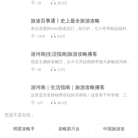
19
28.3万
旅途百事通丨史上最全旅游攻略
各位亲爱的ximi团成员们，你们好，七小哥哥精品福利专辑来啦~《旅途百事通》是首部全景式旅游百科专辑，收录50余国上万个景点深度解析，从埃及金字塔的千年密码到日本樱花季的民俗禁忌，从北欧极光的自然奇观到东南亚海岛的潜水指南，每个目的地均以历史脉...
1378
8.6万
游河南|生活指南|旅游攻略播客
我是主播静若幽兰，从今天开始我将带领大家畅游河南。河南历史悠久，是中华民族和中华文明的主要发祥地之一，河南名胜古迹众多，旅游资源丰富。在这里来感受中华历史文化人文景观，是最不好过了，其中著名的旅游景点有龙门石窟、少林寺、清明上河园等。自...
28
1.6万
游河南｜生活指南｜旅游攻略播客
这里是百变辣柚带你玩转河南啦！这里有千年帝都、三帝之源、华商之都，羲皇故都、老子故里、愚公故里、太极圣地、功夫少林、牡丹花城......好山好水好景好吃好玩，应有尽有，还等什么呢，带上耳朵，一起来游河南啦。
127
46.5万
您是不是在找：
明星攻略手记
攻略那只女主
中国旅游攻略