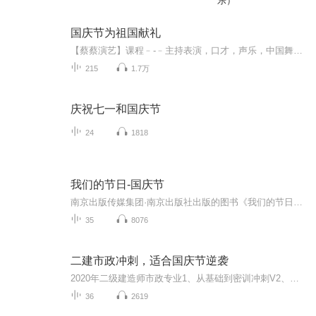
乐）
国庆节为祖国献礼
【蔡蔡演艺】课程﹣-﹣主持表演，口才，声乐，中国舞，民族舞。独特的小舞台，专业的录音棚，每一位同学都能成为优秀的小明星。独特的教学模式，轻松上课，快乐学习！知名主持人，舞蹈家，高级教师任职授课！江南总校：河沟街42号三楼 18545856430江北分校...
215
1.7万
庆祝七一和国庆节
24
1818
我们的节日-国庆节
南京出版传媒集团·南京出版社出版的图书《我们的节日》通过对中国节日文化和节日意义进行深度的挖掘，面向青少年群体构建独具特色的栏目内容，以此丰富春节、元宵节、清明节、端午节、七夕节、中秋节、重阳节等传统节日；六一节、教师节、国庆节等新兴节日的文化内涵和表现形式。促进青少年形成新的节日习俗，提升节日仪式感、认同感。音频作品由金陵朗读者联盟志愿者朗诵，南京音像出版社、金陵图书馆联合制作。
35
8076
二建市政冲刺，适合国庆节逆袭
2020年二级建造师市政专业1、从基础到密训冲刺V2、从精华课程到超压密押V3、0基础同步更新v4、持续更新到2020年考试V5、只要你跟着学让你一次稳拿证V6、渠道超压压题，超压三页纸等独家绝密压题!
36
2619