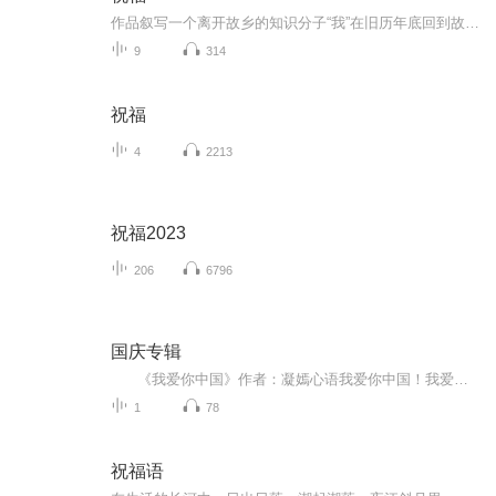
作品叙写一个离开故乡的知识分子“我”在旧历年底回到故乡后寄寓在本家四叔(鲁四老爷)家里准备过“祝福”时，见证了四叔家先前的女仆祥林嫂瘁死的悲剧。该小说通过描述祥林嫂悲剧的一生，表现了作者对受压迫妇女的同情及对封建思想封建礼教的无情揭露。也...
9
314
祝福
4
2213
祝福2023
206
6796
国庆专辑
《我爱你中国》作者：凝嫣心语我爱你中国！我爱你春天蓬勃的秧苗；我爱你秋日金黄的硕果。我爱你中国！我爱你青松气质，我爱你红梅品格！我爱你家乡的甜蔗好像乳汁滋润着我的心窝。我爱你中国，我要把最美的歌儿献给你，我的母亲我的祖国。我爱你中国，我爱...
1
78
祝福语