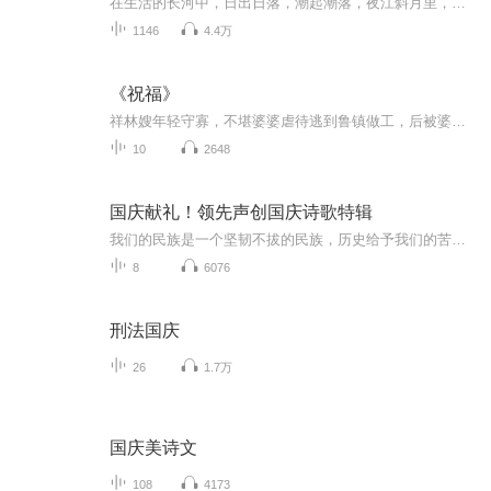
在生活的长河中，日出日落，潮起潮落，夜江斜月里，两三星火是瓜州，缘份让我们相遇相聚，心灵呼唤，爱的寄盼，天天开心，快乐每一天，祝福天天在心间，爱的暖流，伴我们度过每个春夏秋冬！祝福我和我的朋友们，年年岁岁，节目主题:祝福语主播介绍:雍仲昭...
1146
4.4万
《祝福》
祥林嫂年轻守寡，不堪婆婆虐待逃到鲁镇做工，后被婆婆强行抓回卖给贺老六。她努力抗争却无奈顺从，与贺老六生活后有了儿子阿毛。然而，贺老六病故，阿毛被狼吃掉，祥林嫂再次陷入绝境，又回到鲁镇。但此时的她已被视为不祥之人，最终在别人的祝福声中孤独...
10
2648
国庆献礼！领先声创国庆诗歌特辑
我们的民族是一个坚韧不拔的民族，历史给予我们的苦难都变成了闪着金光的勋章！我们的国家是一个龙腾虎跃的国家，那条巨龙正以不可阻挡之势崛起于神奇的东方！------------------------------------------------值此祖国70周年华诞之际，领先声创以诗歌向祖国献礼！用我们的声音、用我们的热血、用我们的灵魂诵读经典爱国篇章，歌颂我们的祖国！永远繁荣富强！
8
6076
刑法国庆
26
1.7万
国庆美诗文
108
4173