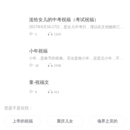
送给女儿的中考祝福（考试祝福）
2017年6月16-17日，是女儿中考日，谨以此文祝她和三（8）班全体同学考试顺利！
2
1103
小年祝福
小年，是春节的前奏。无论是南小年，还是北小年，不同的是时间，相同的是对家的羁绊和眷念！
18
2438
童-祝福文
8
411
您是不是在找：
上帝的祝福
重庆儿女
魂界之灵的祝福