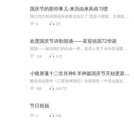
国庆节的那些事儿-来历由来风俗习惯
我们伟大的祖国母亲就要过生日了,也是小朋友、大朋友们最喜欢的“国庆小长假”或说“黄金周”还有说”国庆7天乐”的，说法真是不一而足。那么“国庆节”是怎么来的？自古以来国庆节怎么庆贺？新中国国庆节的来历，以及新中国国庆节的庆贺方式又有哪些呢？ ...
6
2万
欢度国庆节诗歌朗诵——喜迎祖国72华诞
祖国——如同我们的生命一样，是诗人笔下永恒而温暖的主题。在祖国72周年华诞来临之际，特创建这个诗歌朗诵专辑，诵读经典爱国篇章，和大家一起歌颂祖国，向国庆的献礼！祝愿伟大的祖国繁荣富强，祝愿大家国庆节快乐，度过平安快乐的黄金周假期！
116
11万
小猪屏蓬十二生肖神8 羊神篇国庆节开始更新啦！
晓东叔叔新作《三星堆神游记》全新面世！中信出版社出版！京东当当淘宝均有售！点蓝色字收听——《小猪屏蓬爆笑日记2024》《小猪屏蓬爆笑日记2》《小猪屏蓬爆笑日记1》让你笑得喘不上气！《我进故宫当富翁——小猪屏蓬故宫财商笔记》教你成为大富翁！《小...
550
314.7万
节日祝福
2
725