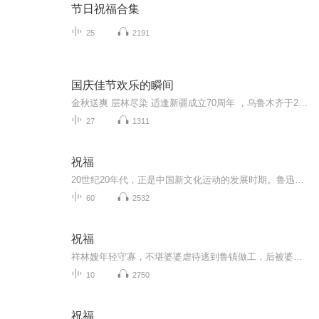
节日祝福合集
25
2191
国庆佳节欢乐的瞬间
金秋送爽 层林尽染 适逢新疆成立70周年 ，乌鲁木齐于2025年9月23日迎来党中央和习大大带领的慰问团。新疆各族群众欢欣鼓舞，热烈欢迎。
27
1311
祝福
20世纪20年代，正是中国新文化运动的发展时期。鲁迅以极大的热情欢呼辛亥革命的爆发，可是不久他看到辛亥革命以后，帝制政权虽被推翻，但取而代之的却是地主阶级的军阀官僚的统治，封建社会的基础并没有彻底摧毁，中国的广大人民，尤其是农民，他们过着饥寒交迫的生活，宗法观念、封建礼教仍然是压在人民头上的精神枷锁。在这种社会背景下，在个人对社会的责任感驱使下，1924年2月7日鲁迅先生创作了这篇小说。 1.《祝福》的主题在于揭露“四权”（政权、族权、 神权、夫权）对中国妇女的迫害。...
60
2532
祝福
祥林嫂年轻守寡，不堪婆婆虐待逃到鲁镇做工，后被婆婆强行抓回卖给贺老六。她努力抗争却无奈顺从，与贺老六生活后有了儿子阿毛。然而，贺老六病故，阿毛被狼吃掉，祥林嫂再次陷入绝境，又回到鲁镇。但此时的她已被视为不祥之人，最终在别人的祝福声中孤独...
10
2750
祝福