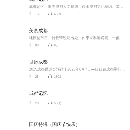
成都记忆，追溯成都人文精华，传承成都文化基因。带你一起追溯历史，精览成都，探寻成都的前世今生。成都市地方志工作办公室 成都广播电视台故事广播 联合制作
132
6689
美食成都
纯原创节目，转载请说明出处。如果未私聊说明，一但发现，律师传票。请支持原创，原创不易。
98
9万
世运成都
2025成都世运会预计于2025年8月7日—17日在成都举行，赛事将有35个大项，承办过成都大运会赛事和训练的多个场馆都计划举办2025成都世运会的赛事，我们非常熟悉的无人机、飞盘、滑翔机、射箭、龙舟、台球、攀岩、武术……这些精彩赛事都将在2025年呈现在大...
25
1303
成都记忆
20
5.7万
国庆特辑（国庆节快乐）