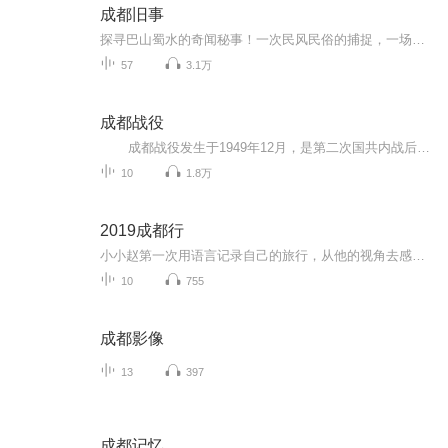
成都旧事
探寻巴山蜀水的奇闻秘事！一次民风民俗的捕捉，一场城市记忆的相遇！
57
3.1万
成都战役
成都战役发生于1949年12月，是第二次国共内战后期的一次战役，通过此次战役刘伯承、邓小平率领的中国人民解放军第二野战军在成都平原歼灭了胡宗南率领的国军30余万人，进占成都。通过成都战役，解放军基本歼灭了退往西南地区的国军主力，国军在成都战役后不久最终退出大陆，蒋介石自成都飞往台北后，终生没有再回到大陆。 本专辑主要通过讲述成都战役中的人物故事来介绍成都战役。希望通过本专辑让中国人民尤其是成都人民了解成都战役，感受成都解放的来之不易，感恩先烈...
10
1.8万
2019成都行
小小赵第一次用语言记录自己的旅行，从他的视角去感受和体会成都这座城市的魅力，因为希望能记录下他真实的想法，所以不去干涉他说什么，怎么说。如果有错误，或表达欠佳。请见谅，感谢聆听！
10
755
成都影像
13
397
成都记忆