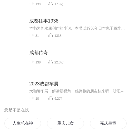
139
17.9万
成都往事1938
本书为陈永康创作的小说。本书以1938年日本鬼子轰炸成都为背景，揭示出四川人群情激愤的战斗精神，描写了一篇看不见敌人的抗战故事。故事有两条线，一是陈掌柜的豆瓣酱作坊，在抗战期间艰难而离奇的发展壮大，并创造岀了自己的品牌.另一条是国民高级官员挪...
31
1338
成都传奇
138
22.8万
2023成都车展
大咖聊车展，解读新视角，感兴趣的朋友快来听一听吧～
10
9.2万
您是不是在找：
人生总在神展开
重庆儿女
嘉庆皇帝