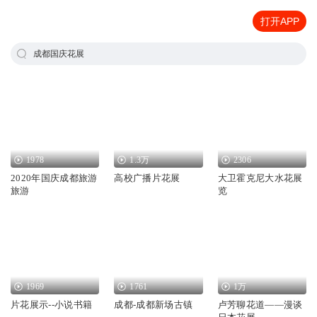
打开APP
成都国庆花展
1978
1.3万
2306
2020年国庆成都旅游
高校广播片花展
大卫霍克尼大水花展
旅游
览
1969
1761
1万
片花展示--小说书籍
成都-成都新场古镇
卢芳聊花道——漫谈