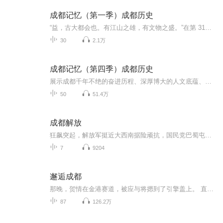
成都记忆（第一季）成都历史
“益，古大都会也。有江山之雄，有文物之盛。”在第 31届世界大学生夏季运动会欢迎宴会上，习近平总书记引用古语赞誉成都历史悠久、人文荟萃。为展示成都千年不绝的奋进历程、深厚博大的人文底蕴、乐观包容创新友善的城市品格，探寻成都绵延不绝、经久不衰...
30
2.1万
成都记忆（第四季）成都历史
展示成都千年不绝的奋进历程、深厚博大的人文底蕴、乐观包容创新友善的城市品格，探寻成都绵延不绝、经久不衰的文化传承和城市基因
50
51.4万
成都解放
狂飙突起，解放军挺近大西南据险顽抗，国民党巴蜀屯重兵当共和国的五星红旗在天安门前升起让蒋介石万念俱灰的成都战役拉开帷幕进兵西南、决胜川西、抢修都江堰、剿匪行动、修建成渝铁路
7
9204
邂逅成都
那晚，贺情在金港赛道，被应与将摁到了引擎盖上。 直到额角出血之后，他脑内仍然一片混乱。 他发誓，让他在成都圈子里丢脸的债，一定要从这个男人身上讨回来。
87
126.2万