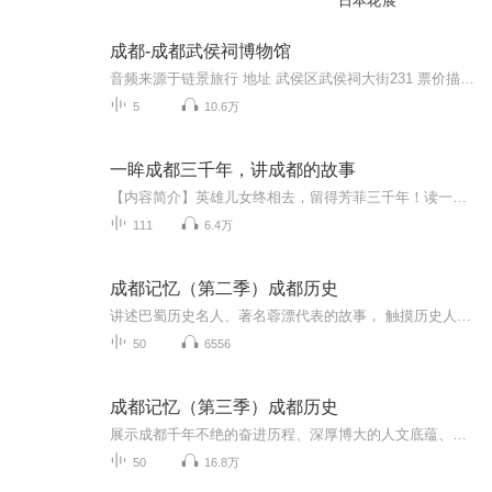
日本花展
成都-成都武侯祠博物馆
音频来源于链景旅行 地址 武侯区武侯祠大街231 票价描述 60元/人，学生半价，年票100元。 开放时间 乘车信息 乘坐1、8、53、57、59、82、109、110、301、302、335、503等公交车可到达。
5
10.6万
一眸成都三千年，讲成都的故事
【内容简介】英雄儿女终相去，留得芳菲三千年！读一本书 ，历一城沧桑 ，品三千年的人与事。这是一部关于成都的百花缭乱的城市史，也是中国版的《耶路撒冷三千年》。这里有上古帝王与奇人异士的民间传说、英雄豪杰的谋略纷争、宫廷政治的明争暗斗、王朝政...
111
6.4万
成都记忆（第二季）成都历史
讲述巴蜀历史名人、著名蓉漂代表的故事， 触摸历史人文脉搏，凸显天府四川的历史文化特色。以主播讲述、情景剧演绎、史学专家讲解等广播特有的制作方式，探索天府文化的前世与今生，找寻巴山蜀水的根、公园城市的魂。
50
6556
成都记忆（第三季）成都历史
展示成都千年不绝的奋进历程、深厚博大的人文底蕴、乐观包容创新友善的城市品格，探寻成都绵延不绝、经久不衰的文化传承和城市基因
50
16.8万