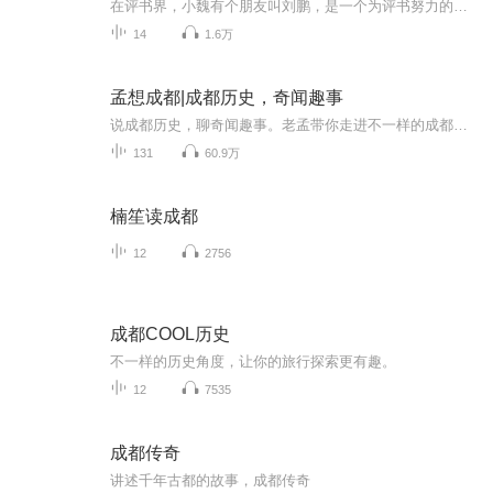
在评书界，小魏有个朋友叫刘鹏，是一个为评书努力的小伙子。在2021年国庆期间，他想弄个特辑，便烦劳我给他录个爱国题材的评书小段儿。这种事情，不是特殊情况，小魏一般不会拒绝，也就给其录了一个《鲁迅踢鬼》，等他传完，我再传到我的专辑里。另外，小...
14
1.6万
孟想成都|成都历史，奇闻趣事
说成都历史，聊奇闻趣事。老孟带你走进不一样的成都！欢迎上爱奇艺搜索观看《孟想成都》视频版
131
60.9万
楠笙读成都
12
2756
成都COOL历史
不一样的历史角度，让你的旅行探索更有趣。
12
7535
成都传奇
讲述千年古都的故事，成都传奇