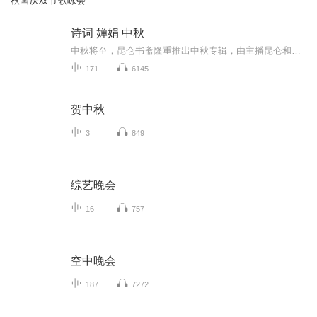
秋国庆双节歌咏会
诗词 婵娟 中秋
中秋将至，昆仑书斋隆重推出中秋专辑，由主播昆仑和小学三年级的小朋友昆仑骏马联袂朗诵播出。
171
6145
贺中秋
3
849
综艺晚会
16
757
空中晚会
187
7272