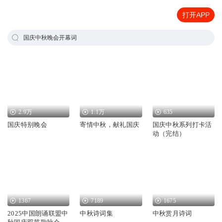
打开APP
国庆中秋晚会开幕词
2.9万
1.1万
635
国庆特别晚会
寄情中秋，献礼国庆
国庆中秋系列打卡活
动（完结）
1367
7189
1675
2025中国朗诵联盟中
中秋诗词集
中秋赏月诗词