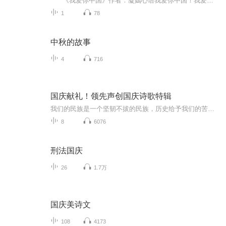
《我爱你中国》作者：凝嫣心语我爱你中国！我爱你春天蓬勃的秧苗；我爱你秋日金黄的硕果。我爱你中国！我爱你青松气质，我爱你红梅品格！我爱你家乡的甜蔗好像乳汁滋润着我的心窝。我爱你中国，我要把最美的歌儿献给你，我的母亲我的祖国。我爱你中国，我爱...
1
78
中秋的故事
4
716
国庆献礼！领先声创国庆诗歌特辑
我们的民族是一个坚韧不拔的民族，历史给予我们的苦难都变成了闪着金光的勋章！我们的国家是一个龙腾虎跃的国家，那条巨龙正以不可阻挡之势崛起于神奇的东方！------------------------------------------------值此祖国70周年华诞之际，领先声创以诗歌向祖国献礼！用我们的声音、用我们的热血、用我们的灵魂诵读经典爱国篇章，歌颂我们的祖国！永远繁荣富强！
8
6076
刑法国庆
26
1.7万
国庆美诗文
108
4173