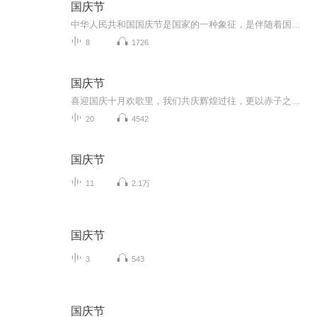
国庆节
中华人民共和国国庆节是国家的一种象征，是伴随着国家的出现而出现的。让我们用诗歌朗诵歌颂祖国的繁荣富强，国泰民安。
8
1726
国庆节
喜迎国庆十月欢歌里，我们共庆辉煌过往，更以赤子之心，向未来书写滚烫的誓言——这盛世，值得我们以热爱相拥。
20
4542
国庆节
11
2.1万
国庆节
3
543
国庆节