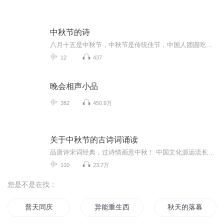
中秋节的诗
八月十五是中秋节，中秋节是传统佳节，中国人团圆吃月饼的日子，这个节日自古就有，所以留下了不少关于中秋节的诗
12
437
晚会相声小品
382
450.9万
关于中秋节的古诗词诵读
品唐诗宋词经典，过诗情画意中秋！ 中国文化源远流长，博大精深，诗词向来是以其阳春白雪式的唯美典雅，吸引了无数虔诚的追随者，尤其是那些集作者思想、感情、智慧、创造力于一身的千古名句，虽历经千载沧桑仍熠熠生辉，尽管在现代文明的嘈杂与喧嚣中独自...
110
23.7万
您是不是在找：
普天同庆
异能重生西门庆
秋天的落幕