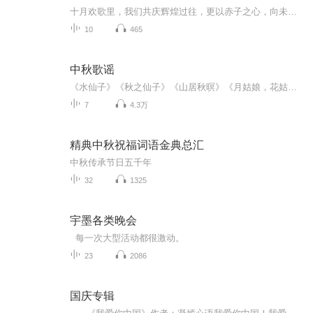
十月欢歌里，我们共庆辉煌过往，更以赤子之心，向未来书写滚烫的誓言——这盛世，值得我们以热爱相拥。
10
465
中秋歌谣
《水仙子》《秋之仙子》《山居秋暝》《月姑娘，花姑娘》《月儿圆圆》《秋风吹吹》
7
4.3万
精典中秋祝福词语金典总汇
中秋传承节日五千年
32
1325
宇墨各类晚会
每一次大型活动都很激动。
23
2086
国庆专辑