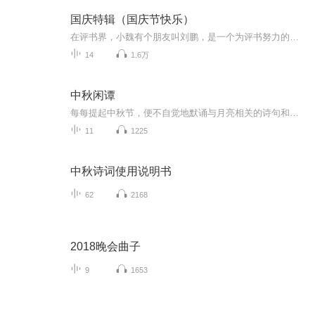
国庆特辑（国庆节快乐）
在评书界，小魏有个朋友叫刘鹏，是一个为评书努力的小伙子。在2021年国庆期间，他想弄个特辑，便烦劳我给他录个爱国题材的评书小段儿。这种事情，不是特殊情况，小魏一般不会拒绝，也就给其录了一个《鲁迅踢鬼》，等他传完，我再传到我的专辑里。另外，小...
14
1.6万
中秋闲谭
每每提起中秋节，便不自觉地默诵与月亮相关的诗句和故事来，因为中秋节里还有一个与月亮相关的美丽的传说呢！ 美丽的嫦娥姑娘和可爱的小玉兔就在月亮的广寒宫里住着，特别是在中秋节这天晚上，当一轮满月悄悄的挂在天边时，在广寒宫里、美丽的嫦娥姑娘抱着可爱的小玉兔就开活动起来，当我们与家人一起围聚在丰盛的晚餐桌旁、吃着丰盛的水果和共享月饼美食、不经意间抬头仰望天上的满月时，有眼亮的小朋友就会大叫起来：”哦，天哪，我看到月亮里面的嫦娥姐姐了，她还抱着个可爱的小兔兔和大家打招呼呢“！..… 中秋的传说和故事、闲谭古今梦落花，一起嗨聊吧...
11
1225
中秋诗词使用说明书
62
2168
2018晚会曲子
9
1653