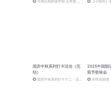
浑南区朝鲜族学校 五年级 孙
【小报告】
多永
的玩偶 40
国庆中秋系列打卡活动（完
2025中国
结）
双节歌咏会
国庆中秋系列打卡十二：当阳
宋维东朗诵
桥
者：碑林路人