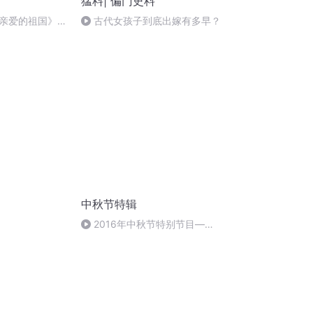
猛料| 偏门史料
亲爱的祖国》温
古代女孩子到底出嫁有多早？
中秋节特辑
2016年中秋节特别节目—夏
雨品诗成品