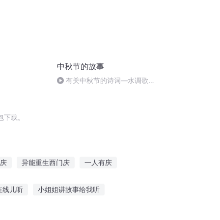
中秋节的故事
有关中秋节的诗词―水调歌
头.明月几时有
包下载。
庆
异能重生西门庆
一人有庆
越之大庆帝国
大庆皇太子
庆元纪年
在线儿听
小姐姐讲故事给我听
听
故事圣心末日在线听