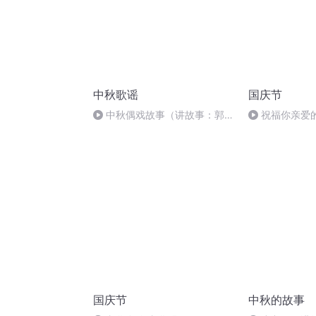
中秋歌谣
国庆节
中秋偶戏故事（讲故事：郭
祝福你亲爱
婷；曲/唱：赵静）
国庆节
中秋的故事