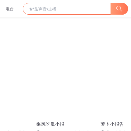
电台
乘风吃瓜小报
萝卜小报告