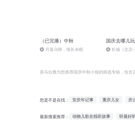
（已完播）中秋
国庆去哪儿玩
月落乌啼，情长未眠
长城（北京
喜马拉雅为您推荐国庆中秋小报的精选专辑，包含
安庆年记事
重庆儿女
庆
您是不是在找：
重生好人有好报
末日修仙情
动物儿歌在线听故事
听最好
最新搜索推荐：
庆阳成长手札
大庆第一恶
香蕉奶奶故事在线听
孩子听