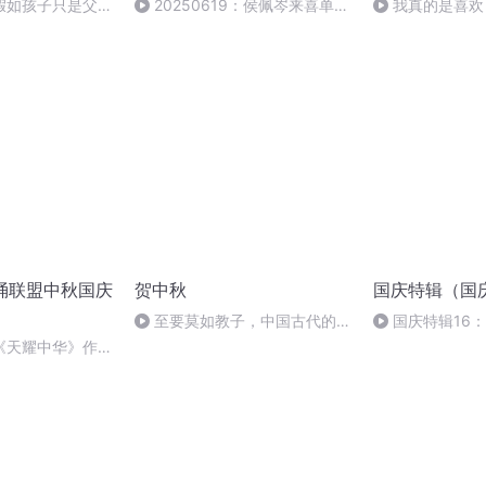
假如孩子只是父母
20250619：侯佩岑来喜单2
我真的是喜欢
上班了
车友群 | 萝卜小
朗诵联盟中秋国庆
贺中秋
国庆特辑（国
至要莫如教子，中国古代的家
国庆特辑16
规家训
胡 东方红+一般
《天耀中华》作