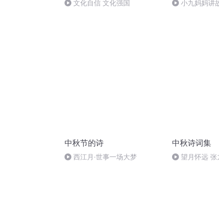
文化自信 文化强国
小九妈妈讲
事.s48
中秋节的诗
中秋诗词集
西江月·世事一场大梦
望月怀远 
诵）