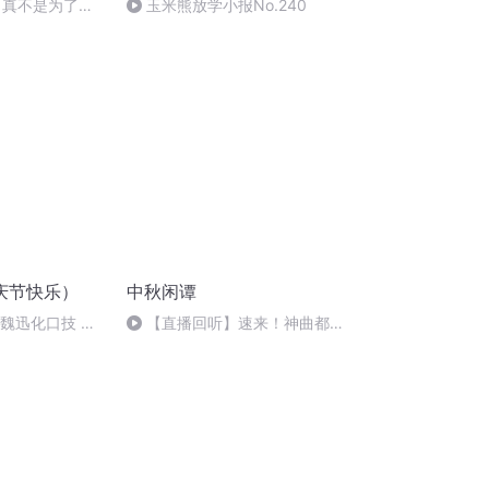
 真不是为了进
玉米熊放学小报No.240
报告
庆节快乐）
中秋闲谭
：魏迅化口技 二
【直播回听】速来！神曲都会
唱法和原生态
唱