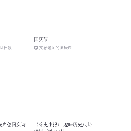
国庆节
世长歌
支教老师的国庆课
先声创国庆诗
《冷史小报》|趣味历史八卦