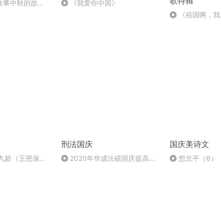
歌特辑
故事中秋的故
《我爱你中国》
《祖国啊，我
婉
刑法国庆
国庆美诗文
张九龄（王恩保吟
2020年华成法硕国庆提高班
想北平（6）
刑法陈 (26)