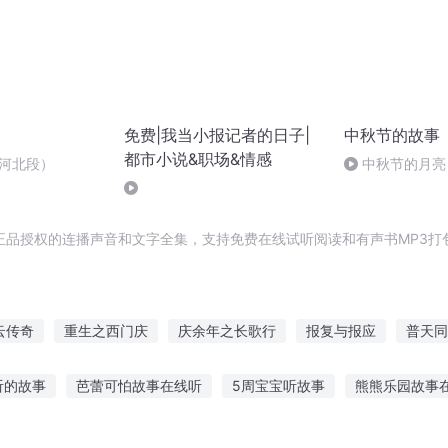
免费|我当小报记者的日子|
中秋节的故事
都市小说&职场&情感
-河北段）
中秋节的月亮
正品授权的连播声音和文字全集，支持免费在线试听阅读和有声书MP3打
云传奇
重生之西门庆
庆余年之长歌行
报复与报应
普天同
报员
情报天下
嘉庆皇帝
重生情报之王
没事报报仇
穿
听的故事
芭蕾可怕故事在线听
5周宝宝听故事
熊熊乐园故事
故事听什么好一点
小鹿听鬼故事视频播放
童话故事睡眠故事免费