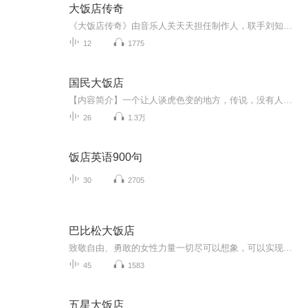
大饭店传奇
《大饭店传奇》由音乐人关天天担任制作人，联手刘知焕、范寒昀完成的原声大碟。该剧由喜剧大师赵本山担任总监制、吕小品执导、许敌编剧，文松、贾冰、顾宝明、成红、王祉萱、马牧萱、田川等主演携手众多一线明星和喜剧大咖共同打造。
12
1775
国民大饭店
【内容简介】一个让人谈虎色变的地方，传说，没有人能够从这里走出来。杨木，一个普普通通的年轻人，每日都在为柴米油盐而奋斗。某日，杨木突然收到一个旅行社的某海岛免费旅游通知，为了能够得到那笔数额不菲的收入，杨木毅然决然参加这次旅行。孰知，这...
26
1.3万
饭店英语900句
30
2705
巴比松大饭店
致敬自由、勇敢的女性力量一切尽可以想象，可以实现�《纽约时报》《卫报》《纽约客》等欧美数十家媒体霸榜推荐，《福布斯》最佳必读非虚构�HBO同名美剧火热制作中，《权力的游戏》“龙妈”艾米莉亚·克拉克将担任执行制片——欢迎来到巴比松大饭店。20世...
45
1583
五星大饭店