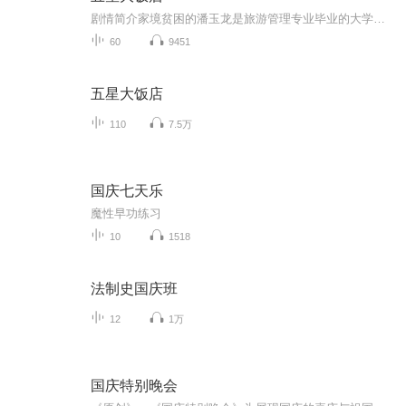
剧情简介家境贫困的潘玉龙是旅游管理专业毕业的大学生，母亲重病令他不得不休学打工来赚取学费，后来在邻居兼女友汤豆豆的资助下重新回到了学校。毕业后，潘玉龙考入全国最好的五星饭店——万乘大酒店，并阴差阳错地做了住店的韩国时代公司新任董事长金志...
60
9451
五星大饭店
110
7.5万
国庆七天乐
魔性早功练习
10
1518
法制史国庆班
12
1万
国庆特别晚会