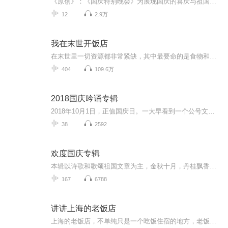
《原创》：《国庆特别晚会》为展现国庆的喜庆与祖国的深情我将以具体的场景切入从清晨升旗的庄严到街头巷尾的欢庆到历史与当下的交融，用优美的笔触传递对祖国的热爱与自豪！用诗歌和情感美文形式，歌颂祖国的繁荣富强，祝人民幸福安康！
12
2.9万
我在末世开饭店
在末世里一切资源都非常紧缺，其中最要命的是食物和水，在一个被丧尸攻陷的城市当中出现了这样一家神奇的饭店，食物管够只要您有足够的能量！快来看看吧！免费爽文，欢迎收听！如有建议请留言，谢谢！
404
109.6万
2018国庆吟诵专辑
2018年10月1日，正值国庆日。一大早看到一个公号文章，正是文天祥的《己卯十月一日至燕越五日罹狴犴有感而赋》。当然，彼十一非当今的十一。不过数字的巧合还是让人感触，今天拿来读一读，体味一番历史英杰的民族情怀，恰也当时。 根据诗题来看，这组诗是写于十月一日至十月五日之间，是文天祥被俘之后所作，这些诗作不仅有凛凛正气，更也能看的到他百端交集的复杂情感。另一首于右任先生的《望大陆》，微信公号有称《望乡》，一句“山之上国之殇”荡气回肠，一并兴起拿来读了一读。仓促间多有瑕疵...
38
2592
欢度国庆专辑
本辑以诗歌和歌颂祖国文章为主，金秋十月，丹桂飘香，在这个充满丰收喜悦的季节里，我们满怀激动和自豪，迎来了中华人民共和国76周年华诞。这不仅是一个庄重的纪念日，更是全体中华儿女共同欢庆的盛大的节日，承载着深厚的民族情感和历史意义.
167
6788
讲讲上海的老饭店
上海的老饭店，不单纯只是一个吃饭住宿的地方，老饭店里住过的客人，老饭店的建筑风格，乃至老饭店里的厨师，和菜品，它的背后都有很多鲜为人知的故事