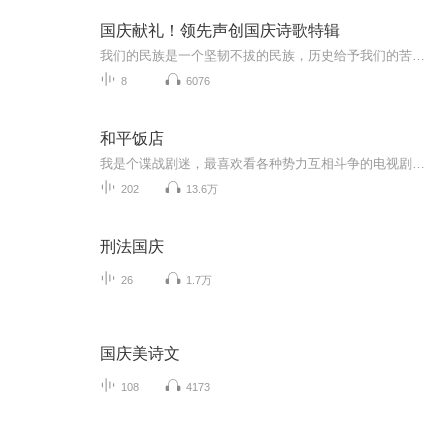
国庆献礼！领先声创国庆诗歌特辑
我们的民族是一个坚韧不拔的民族，历史给予我们的苦难都变成了闪着金光的勋章！我们的国家是一个龙腾虎跃的国家，那条巨龙正以不可阻挡之势崛起于神奇的东方！------------------------------------------------值此祖国70周年华诞之际，领先声创以诗歌向祖国献礼！用我们的声音、用我们的热血、用我们的灵魂诵读经典爱国篇章，歌颂我们的祖国！永远繁荣富强！
8
6076
和平饭店
我是个谍战剧迷，最喜欢看各种势力互相斗争的电视剧。《和平饭店》虽然在逻辑推理上也有疏忽，但是同为推理悬疑作家，不得不说，它已经在最大程度上表现了人性之间的斗争。希望有喜欢这本书的小伙伴们一起积极讨论发言喲！
202
13.6万
刑法国庆
26
1.7万
国庆美诗文
108
4173