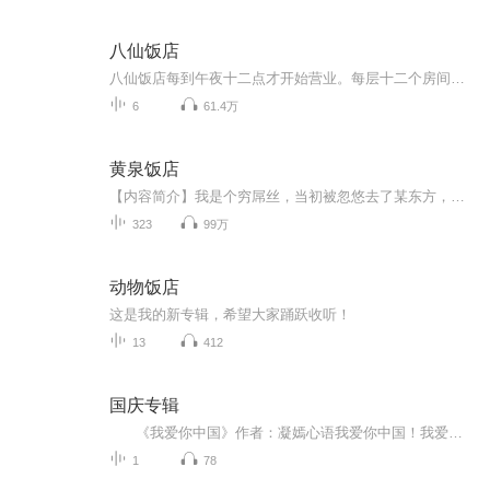
八仙饭店
八仙饭店每到午夜十二点才开始营业。每层十二个房间，一个管事，每位管事都来历不明，神秘莫测，战斗力爆表。有招魂的、有写符的、有降妖的、有修道的，还有做饭虐狗的。整个饭店统共14名员工，却只有两个是活人，其中一个是伪娘前台，另一个则是挂着公职明目张胆从事封建迷信活动的老板。...
6
61.4万
黄泉饭店
【内容简介】我是个穷屌丝，当初被忽悠去了某东方，毕业之后原以为会有美女跟高薪，然而什么都没有。好不容易混到一个帮工的角色，居然还被人开除了。万般无奈之下，在好朋友的介绍下，我到“黄泉饭店”应聘，没想到老板娘无条件的就录用了我。【作者/主播简介】作者：子安主播：迦南
323
99万
动物饭店
这是我的新专辑，希望大家踊跃收听！
13
412
国庆专辑
《我爱你中国》作者：凝嫣心语我爱你中国！我爱你春天蓬勃的秧苗；我爱你秋日金黄的硕果。我爱你中国！我爱你青松气质，我爱你红梅品格！我爱你家乡的甜蔗好像乳汁滋润着我的心窝。我爱你中国，我要把最美的歌儿献给你，我的母亲我的祖国。我爱你中国，我爱...
1
78