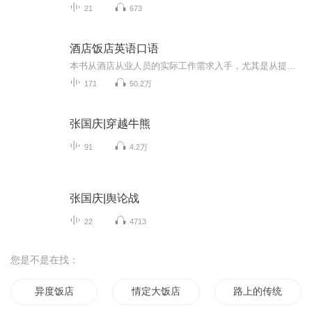
21
673
酒店饭店英语口语
本书从酒店从业人员的实际工作需求入手，尤其是从提高从业人员的英语沟通交流能力出发进行构思、设计和编写，形式新颖、内容丰富、语言规范、针对性强，具有较强的实用价值。本书每个单元包含如下三层内容，层层递进，让您在领略酒店英语学习乐趣的同时，...
171
50.2万
张国庆|穿越牛熊
91
4.2万
张国庆|舆论战
22
4713
您是不是在找：
异度饭店
情定大饭店之爱在台湾
路上的传统饭店