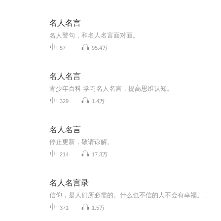
名人名言
名人警句，和名人名言面对面。
57
95.4万
名人名言
青少年百科 学习名人名言，提高思维认知。
329
1.4万
名人名言
停止更新，敬请谅解。
214
17.3万
名人名言录
信仰，是人们所必需的。什么也不信的人不会有幸福。在一切使人格堕落的不道德的行为之中， 自私是最可恨、眼可耻的。我们大家要学习他毫无自私自利之心的精神。 从这点出发，就可以变为大有利于人民的人。一个人能力有大有小，但只要有这点精神，就是一个...
371
1.5万