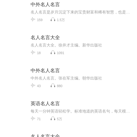
中外名人名言
名人名言是岁月沉淀下来的宝贵财富和稀有智慧，也是名人成功经验的提炼和人生感悟的浓缩，字字珠玑，句句精华。一句睿语，足以让读者茅塞顿开；一席良言，足以让读者精神振奋。
159
1.5万
名人名言大全
名人名言大全。徐井才主编。新华出版社
18
1091
中外名人名言
中外名人名言。张在军主编。朝华出版社
43
880
英语名人名言
每天一分钟英语轻松学。标准地道的英语名句，每天模仿一句，背诵一句。流利说英语很容易。English is really easy now. 英语口语，英语听力同时提高，一举两得真妙哉！
71
5万
名人名言大全