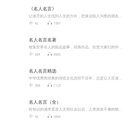
《名人名言》
让迷茫的人生找到人生的方向，把身边陷入沟壑的朋友拉出泥泞的沼泽，风雨过后，只要相信有光，彩虹就就出现在你的身旁DayBreak's Bell
42
7397
名人名言名著
收集世界名人的励志故事，经典作品。欣赏大家们的作品，仿佛在聆听前辈们的娓娓道来，听他们文采飞扬，才华横溢，但朴实无华的高尚情操为人敬重。伟人们的经历，就是一部历史，读史悟人生哲理，为后人开阔视野。多读名人名著，多听名人名言，方晓孤陋寡闻...
164
6925
名人名言精选
中华优秀而经典的传统文化历经千百年，总是让人百读不厌，如沐甘露。我们只有把这些中华文明的文化宝藏当作自己良师益友，才能获得知识的教益，体味其中的意趣，感悟做人的道理，提升人生的境界。
309
7.1万
名人名言（全）
对知识的渴求是进入文明社会以后，人类孜孜不倦的精神活动，而名言警句又是知识宝库中熠熠生辉的璀璨明珠。 古今中外的名人名言既是智慧的浓缩，又是语言的精华，它们高度概括、内涵丰富，我们在平时的讲演和写作中适当的引用名言警句，有画龙点睛之妙处。
42
1604