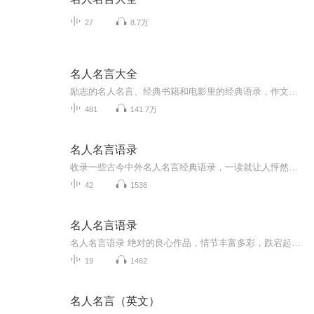
27
8.7万
名人名言大全
励志的名人名言、经典书籍和电影里的经典语录，作文时可引用，让其更有文采。亦可激励自己和你关爱的人，在人生路上满怀热情，坚持不懈。经常循环重复播放，便可历久弥新。
481
141.7万
名人名言语录
收录一些古今中外名人名言经典语录，一读就让人怦然心动文字。
42
1538
名人名言语录
名人名言语录 绝对的良心作品，情节丰富多彩，跌宕起伏，音质高，声音扣动心弦。。喜欢就分享和小伙伴们一期来听吧。欢迎点赞评论啊。。手指轻轻一点分享出去，很简单的动作，但是这就是对我们节目的最大支持和厚 爱。不要钱，不要赞助。只要您的的多分享，多评论。。还等什么亲。动手吧。
19
1462
名人名言（英文）