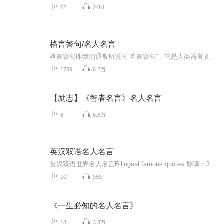
62
2481
格言警句/名人名言
格言警句即我们通常所说的“名言警句”，它是人类语言文化的精髓，是人类思想和智慧长河里的一颗璀璨的珍珠。它们虽然三言两语，却集中体现了一种精神，一种智慧，一种理念，是人类历史的精英们深思熟虑的结果，是高度凝练的智慧火花。它们是我们生活的良...
1789
6.2万
【励志】《智者名言》名人名言
8
6.6万
英汉双语名人名言
英汉双语世界名人名言Bilingual famous quotes 翻译：JOHN YU郁耀城（新西兰）Translated by John Yu(New Zealand)1. If a man deceives me once, shame on him; if twice,shame on me. — —British naturalist John Ray如果有人欺骗我一次，那是这个人可...
10
959
《一生必知的名人名言》
18
3.3万