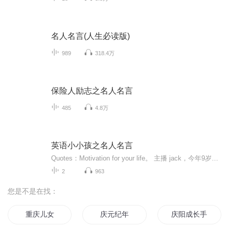
名人名言(人生必读版)
989
318.4万
保险人励志之名人名言
485
4.8万
英语小小孩之名人名言
Quotes：Motivation for your life。 主播 jack，今年9岁，住在加拿大多伦多，grade 2（二年级）。5岁从北京移居多伦多，进入本地学校从SK（类似幼儿园大班）开始接受纯粹的北美小学教育。 关注微信公众号“英语小小孩”，收听8岁加拿大华裔男孩的英语语音...
2
963
您是不是在找：
重庆儿女
庆元纪年
庆阳成长手札