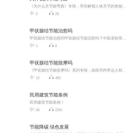
《为什么关节能弯曲》专辑，带你解锁人体关节的奥秘！11个音频，10个免费，1个付费，免费音频系统讲解关节弯曲原理，付费音频深入剖析，10篇精华文章组合，让你从基础到深入，全面掌握关节知识。中医医学爱好者倾情打造，健康管理师认证，无医师资质，但保...
2
29
甲状腺结节能治愈吗
甲状腺结节能治愈吗甲状腺结节能治愈吗？中医老铁带你盘明白这"脖子的青春痘" 脖子摸到个小疙瘩？B超单上写着"甲状腺结节"？别慌，这年头谁体检报告没几个异常项啊！咱们今天就用中医老司机的视角，把这"脖子的青春痘"安排得明明白白。 （声明：本文...
1
6
甲状腺结节能按摩吗
《甲状腺结节能按摩吗》系列专辑，由医学跨界达人精心编写。中医西医结合，健康管理师视角，深入浅出解答甲状腺结节按摩疑问。从专业角度剖析按摩原理，再到实操技巧，一网打尽。轻松阅读，助你科学护理甲状腺，赶走结节烦恼，笑对健康生活！快来get这份养...
12
483
民用建筑节能条例
民用建筑节能条例！
45
2291
节能降碳 绿色发展