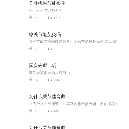
公共机构节能条例
公共机构节能条例!!
43
1744
膝关节能艾灸吗
膝关节能艾灸吗膝盖告急！中医艾灸拯救你的"老寒腿"竟如此简单 （开篇暴击） 最近天气转凉，朋友圈里突然冒出大批"钢铁侠"——走路关节咔咔响，上下楼梯疼到表情管理失控。这届年轻人的膝盖，比广场舞大妈的还要脆皮。别急着下单进口氨糖，老祖宗留...
1
0
国庆去哪儿玩
带你游览祖国的大好河山……
14
2687
为什么关节能弯曲
《为什么关节能弯曲》喜马拉雅音频专辑，带你探秘人体关节弯曲之谜！11个音频，10个免费，1个付费。免费音频围绕关节弯曲展开，标题系统，深入浅出。付费音频《为什么关节能弯曲》深入分析，10篇系统文章组合，让你全方位了解关节弯曲的奥秘。快来一起解锁...
12
405
为什么关节能弯曲