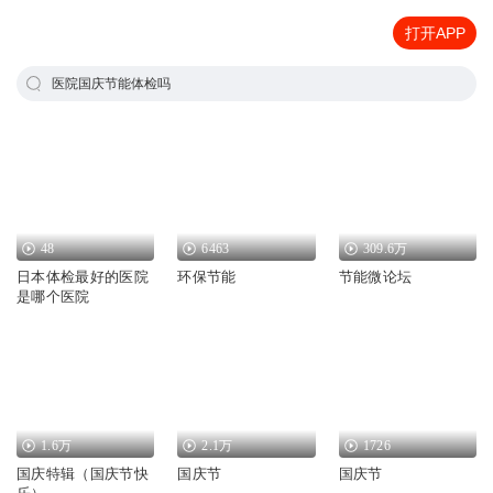
打开APP
医院国庆节能体检吗
48
6463
309.6万
日本体检最好的医院
环保节能
节能微论坛
是哪个医院
1.6万
2.1万
1726
国庆特辑（国庆节快
国庆节
国庆节