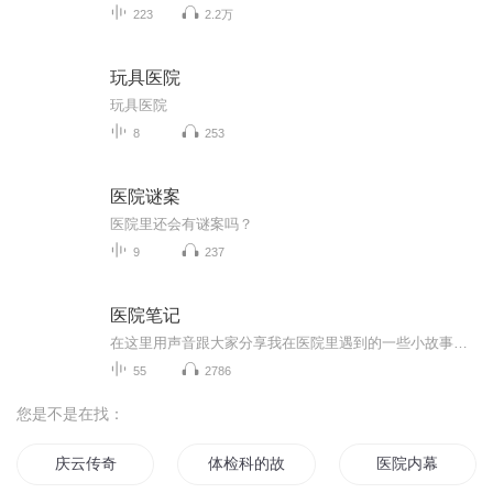
223
2.2万
玩具医院
玩具医院
8
253
医院谜案
医院里还会有谜案吗？
9
237
医院笔记
在这里用声音跟大家分享我在医院里遇到的一些小故事，有温馨也有悲伤在分享故事的前提下也会给大家讲解一些健康小知识，让大家在听故事的时候也收获知识
55
2786
您是不是在找：
庆云传奇
体检科的故事
医院内幕