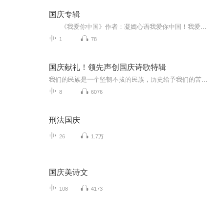
国庆专辑
《我爱你中国》作者：凝嫣心语我爱你中国！我爱你春天蓬勃的秧苗；我爱你秋日金黄的硕果。我爱你中国！我爱你青松气质，我爱你红梅品格！我爱你家乡的甜蔗好像乳汁滋润着我的心窝。我爱你中国，我要把最美的歌儿献给你，我的母亲我的祖国。我爱你中国，我爱...
1
78
国庆献礼！领先声创国庆诗歌特辑
我们的民族是一个坚韧不拔的民族，历史给予我们的苦难都变成了闪着金光的勋章！我们的国家是一个龙腾虎跃的国家，那条巨龙正以不可阻挡之势崛起于神奇的东方！------------------------------------------------值此祖国70周年华诞之际，领先声创以诗歌向祖国献礼！用我们的声音、用我们的热血、用我们的灵魂诵读经典爱国篇章，歌颂我们的祖国！永远繁荣富强！
8
6076
刑法国庆
26
1.7万
国庆美诗文
108
4173