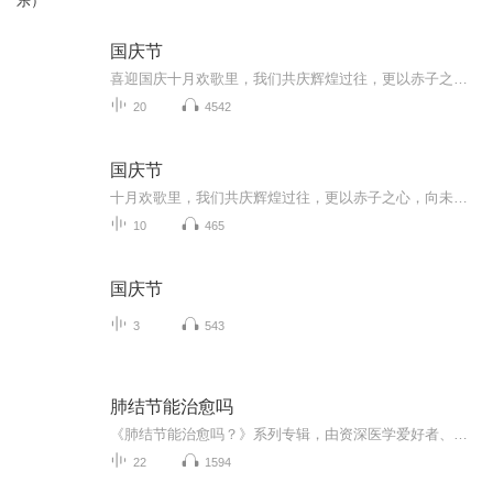
乐）
国庆节
喜迎国庆十月欢歌里，我们共庆辉煌过往，更以赤子之心，向未来书写滚烫的誓言——这盛世，值得我们以热爱相拥。
20
4542
国庆节
十月欢歌里，我们共庆辉煌过往，更以赤子之心，向未来书写滚烫的誓言——这盛世，值得我们以热爱相拥。
10
465
国庆节
3
543
肺结节能治愈吗
《肺结节能治愈吗？》系列专辑，由资深医学爱好者、健康管理师、电子书作者倾力打造。囊括中西医精髓，深入浅出解析肺结节成因、治疗及康复全流程。专业、实用，轻松读懂肺结节，助你远离恐慌。幽默风趣，轻松学习，让你在欢笑中掌握健康知识！��快来加...
22
1594