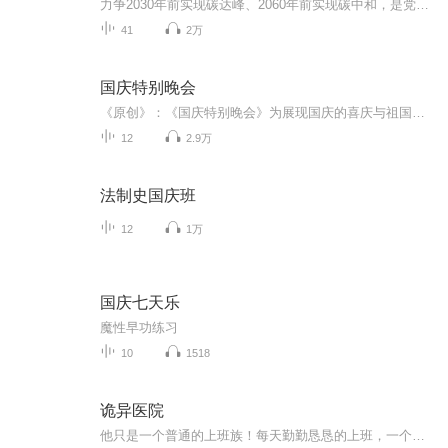
力争2030年前实现碳达峰、2060年前实现碳中和，是党中央作出的重大战略决策，“双碳”目标对我国绿色低碳发展具有引领性、系统性，可以带来环境质量改善和产业发展的多重效应，有利于推动经济结构绿色转型，加快形成绿色生产方式，助推能源领域高质量发展。8月23日至8月29日，是我国第31个全国节能宣传周，主题是“节能降碳 绿色发展”。本音频专辑是浙江省发展和改革委员会、浙江省能源局、国网浙江省电力有限公司和浙江省电力学会用电专业委员会联合编写的“节能宣传系列”第十一册的有声书...
41
2万
国庆特别晚会
《原创》：《国庆特别晚会》为展现国庆的喜庆与祖国的深情我将以具体的场景切入从清晨升旗的庄严到街头巷尾的欢庆到历史与当下的交融，用优美的笔触传递对祖国的热爱与自豪！用诗歌和情感美文形式，歌颂祖国的繁荣富强，祝人民幸福安康！
12
2.9万
法制史国庆班
12
1万
国庆七天乐
魔性早功练习
10
1518
诡异医院
他只是一个普通的上班族！每天勤勤恳恳的上班，一个一般的人度过的生活可是！他却在光天化日之下，走在大街上的时候，被人拍晕了！醒来之后，却发现自己在一个破旧的医院里！设施简陋，而且医生护士也很古怪！给人的感觉，这里就是精神病院！不管询问什么...