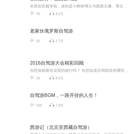
本原创音频专辑，讲的是小树林博主与茜茜主播、博主大姐和大姐夫、博主朋友刘君夫妻，三对夫妻六个人、租车自驾欧洲游的全程回顾。音频文稿由小树林博主主笔，由博主妻茜茜（文中的“我媳妇”）主播。从签证、设计线路、机票、住宿、租车，到历史、人文…...
70
9.1万
老家伙俄罗斯自驾游
25
2.7万
2016自驾游大会精彩回顾
你想体验最有深度的旅行吗？ 你想知道自驾路线有哪些最文艺、最有趣、最浪漫吗？ 精彩尽在——2016中国自驾游大会！ 听各路大咖分享——如何把快乐装进后备箱，如何把美景收进车窗~
33
8.5万
自驾游BGM，一路开挂的人生！
159
7.9万
西游记（北京至西藏自驾游）