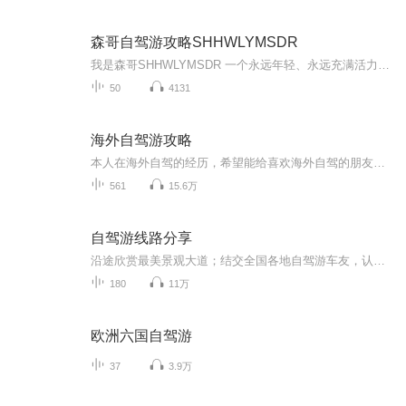
森哥自驾游攻略SHHWLYMSDR
我是森哥SHHWLYMSDR 一个永远年轻、永远充满活力的旅行达人！我热爱探索未知的世界，无论是山川河流的壮阔，还是荒野山林的宁静，都让我深深着迷。我更是一位美食家，能烹饪和寻觅到最地道的美味；同时，我还是一名荒野求生家，能在大自然中找到生存的智慧...
50
4131
海外自驾游攻略
本人在海外自驾的经历，希望能给喜欢海外自驾的朋友借鉴。包括美国、加拿大、英国、日本、希腊、芬兰、韩国、澳大利亚、印度、印尼、古巴、墨西哥、秘鲁、智利、阿根廷、埃及、土耳其、摩洛哥、哥伦比亚、厄瓜多尔、巴拿马、柬埔寨、台湾等国家和地区。
561
15.6万
自驾游线路分享
沿途欣赏最美景观大道；结交全国各地自驾游车友，认识更多的帅哥美女！ G318国道川藏段 从长江冲积平原(上海)开始一路不断地翻越各种高山，经过奔腾的河流、花海的草原、冰封的雪山，欣赏到瀑布般的冰川、宝石般的湖泊、色彩缤纷的藏居……四季的川藏又各具不同的魅力，没有人能一次领略川藏全部的美。 川藏线的每一天都值得期待，每一天都惊喜不断。 珠穆朗玛峰~世界屋脊 这里远离喧嚣，是一块空灵的蓝水晶。世界屋脊——珠穆朗玛峰高傲的把头颅挺起，世界都在她的脚下匍匐。与天对话，那空旷的洒脱，人的精神就会达到纯美的境地。“至人无己，神人无功，圣人无名”——庄子的逍遥游在这里得到了升华！ 青藏公路~海拔最高的公路 青藏线全线平均海拔在4000米以上，被称为"世界屋脊上的苏伊士运河 "。翻山越岭，一路感受无人区的荒凉，经历大自然的沧桑，唐古拉山/可可西里、沱沱河，这些神奇的名字吸引着你踏上这迷人的公路，去触摸蓝天，去找寻大美的风光。
180
11万
欧洲六国自驾游
37
3.9万