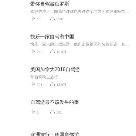
带你自驾游俄罗斯
欢迎关注／订阅我也许你也去过这个地方？欢迎积极留言，共享你们的旅游经历！
15
9597
快乐一家自驾游中国
快乐一家人的自驾旅游，他们走遍祖国的名胜古迹、名山大川，详细记载了旅行中的吃住玩和旅行中的奇闻趣事，收听他们的游记，分享他们的快乐。
272
15.4万
美国加拿大2018自驾游
带着狗狗去旅行
101
13.9万
自驾游最不该发生的事
5
301
欧洲旅行：德国自驾游