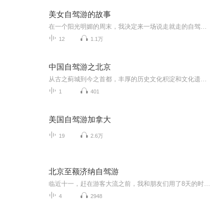
美女自驾游的故事
在一个阳光明媚的周末，我决定来一场说走就走的自驾游。她驾驶着自己的红色跑车，踏上了这段充满未知与惊喜的旅程。在夕阳的余晖中，谈论着未来的计划，憧憬着未来的生活。这段美好的旅行经历将成为心中永远的宝贵财富。
12
1.1万
中国自驾游之北京
从古之蓟城到今之首都，丰厚的历史文化积淀和文化遗存带给北京城难以企及的气度和风范，走在城市里，你能感受到处处漫溢的王者之风和皇家气派，万里长城在北京地区绵延数百里，漫步在胡同和四合院的群落里，游不完的名胜古迹，听不够的京腔京韵使人沉迷。
1
401
美国自驾游加拿大
19
2.6万
北京至额济纳自驾游
临近十一，赶在游客大流之前，我和朋友们用了8天的时间，开车从北京出发探访了河北、内蒙古、甘肃、宁夏和山西，全程4000多公里，我用录音笔收录着那些有趣的声音，之后再用一路上常听的音乐，编辑在一起，和大家分享我们的平凡之路。额济纳怪树林 云冈石...
4
2948