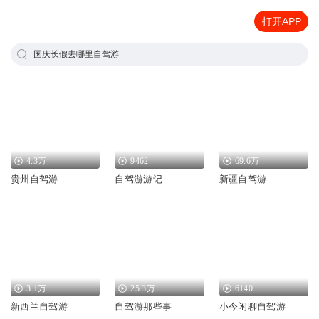
打开APP
国庆长假去哪里自驾游
4.3万
9462
69.6万
贵州自驾游
自驾游游记
新疆自驾游
3.1万
25.3万
6140
新西兰自驾游
自驾游那些事
小今闲聊自驾游