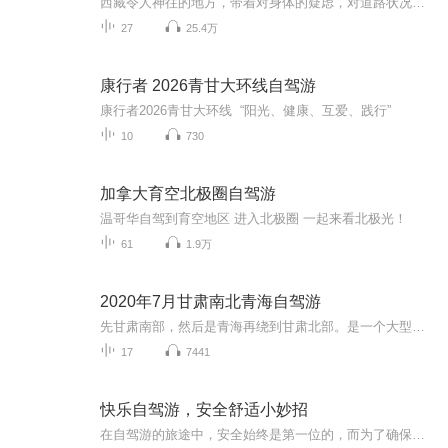
西藏令人神往的地方，带着对身体的疑虑，对道路状况的担心，还是出发了，也许人生就该这样，充满了未知才更有魅力。
27
25.4万
康行者 2026青甘大环线自驾游
康行者2026青甘大环线 “阳光、健康、互爱、践行”
10
730
加拿大育空北极圈自驾游
温哥华自驾到育空地区 进入北极圈 一起来看北极光！
61
1.9万
2020年7月甘肃南北青海自驾游
先甘肃南部，然后是青海再绕到甘肃北部。是一个大型的8字线路，8字下环就是甘肃南部。行程起点是兰州中川国际机场，经过康乐县，卓尼县，扎尕那，花湖，碌曲，临夏。上环左边是青海。经过西宁，茶卡，大柴旦。右边是甘肃北部，经过敦煌，张掖，民乐，门源，再到西宁。然后开车到兰州机场上飞机回家。
17
7441
快乐自驾游，安全舒适小妙招
在自驾游的旅途中，安全始终是第一位的，而为了确保旅途的安全和顺利，一些具体而实用的小妙招，它们可以帮助提高自驾游的安全性和舒适度