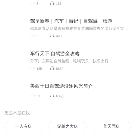
3
161
驾享新春｜汽车丨游记｜自驾游｜旅游
驾享新春活动是喜马拉雅在春节期间举办的出行安全宣传活动，旨在提高大家对安全出行的认识和素养，通过驾享新春活动使大家增强出行安全意识，让大家欢度一个快乐和安全的春节。
3
4833
车行天下|自驾游全攻略
分享广东周边自驾路线，吃喝玩乐，快乐出行
135
8612
美西十日自驾游沿途风光简介
31
6.4万
您是不是在找：
一人有庆
穿越之大庆帝国
普天同庆