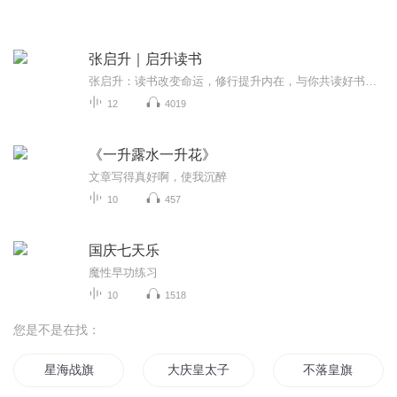
张启升｜启升读书
张启升：读书改变命运，修行提升内在，与你共读好书，启发你，提升你，陪伴你！
12
4019
《一升露水一升花》
文章写得真好啊，使我沉醉
10
457
国庆七天乐
魔性早功练习
10
1518
您是不是在找：
星海战旗
大庆皇太子
不落皇旗