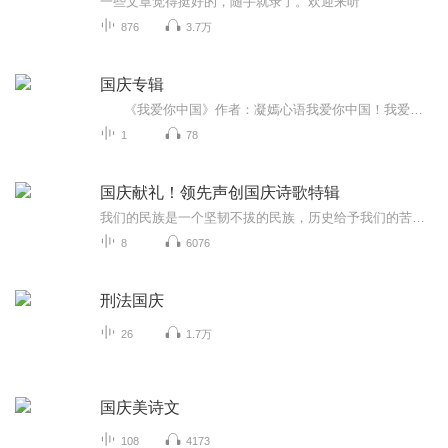
一些文章觉得挺好的，随手就录了。欢迎来听
876
3.7万
国庆专辑
《我爱你中国》作者：凝嫣心语我爱你中国！我爱你春天蓬勃的秧苗；我爱你秋日金黄的硕果。我爱你中国！我爱你青松气质，我爱你红梅品格！我爱你家乡的甜蔗好像乳汁滋润着我的心窝。我爱你中国，我要把最美的歌儿献给你，我的母亲我的祖国。我爱你中国，我爱...
1
78
国庆献礼！领先声创国庆诗歌特辑
我们的民族是一个坚韧不拔的民族，历史给予我们的苦难都变成了闪着金光的勋章！我们的国家是一个龙腾虎跃的国家，那条巨龙正以不可阻挡之势崛起于神奇的东方！------------------------------------------------值此祖国70周年华诞之际，领先声创以诗歌向祖国献礼！用我们的声音、用我们的热血、用我们的灵魂诵读经典爱国篇章，歌颂我们的祖国！永远繁荣富强！
8
6076
刑法国庆
26
1.7万
国庆美诗文
108
4173