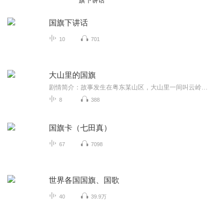
旗下讲话
国旗下讲话
10
701
大山里的国旗
剧情简介：故事发生在粤东某山区，大山里一间叫云岭小学的学校将随着国家精准扶贫政策迁出大山，从根本上结束山里孩子上学难的问题。省城来支教的女老师，决心站好最后一班岗，上好最后一节课。90多岁老顽童般的老支书糊涂地把支教女老师认作了50多年前的...
8
388
国旗卡（七田真）
67
7098
世界各国国旗、国歌
40
39.9万