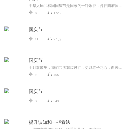
中华人民共和国国庆节是国家的一种象征，是伴随着国家的出现而出现的。让我们用诗歌朗诵歌颂祖国的繁荣富强，国泰民安。
8
1726
国庆节
11
2.1万
国庆节
十月欢歌里，我们共庆辉煌过往，更以赤子之心，向未来书写滚烫的誓言——这盛世，值得我们以热爱相拥。
10
465
国庆节
3
543
提升认知和一些看法