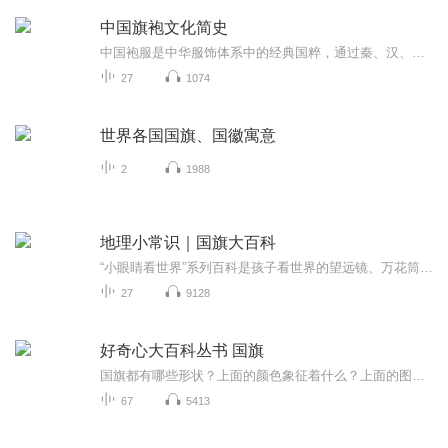
中国旗袍文化简史
中国袍服是中华服饰体系中的经典国粹，通过秦、汉、唐、宋、元、明、清的各个朝代的演变与融合，最终在民国初期旗袍脱颖而出，20世纪20年代女性袍服被正式命名“旗袍”。旗袍通过千锤百炼,设计规范严紧，成为女性人体结构的标基(模板),穿着舒适合体,四季皆...
27
1074
世界各国国旗、国徽寓意
2
1988
地理小常识｜国旗大百科
“小眼睛看世界”系列百科是孩子看世界的望远镜、万花筒。它将带领孩子去了解浩瀚的宇宙、辽阔的海洋、奇妙的地球、可爱的动物、有趣的植物。让孩子增强学习和探索的欲望，快乐学习、健康成长。
27
9128
好奇心大百科丛书 国旗
国旗都有哪些形状？上面的颜色象征着什么？上面的图案有什么含义？……本书主要涵盖了世界上197个国家的国旗、首都、面积以及部分国家的国徽、人口、特产、标志性建筑等内容。阅读本书可以帮助小朋友们开阔视野，增长见识，激发认知世界的热情和探索精神。让我们打开书，通过认知各国国旗，增加对世界上每个国家的了解吧！
67
5413