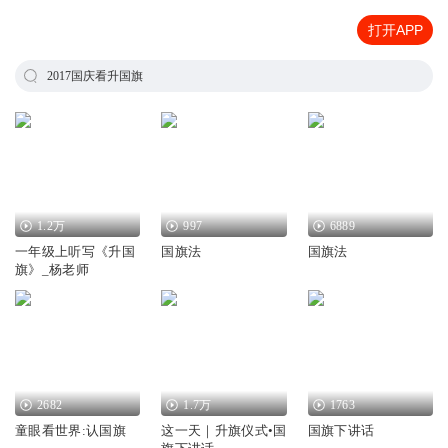
打开APP
2017国庆看升国旗
1.2万
997
6889
一年级上听写《升国
国旗法
国旗法
旗》_杨老师
2682
1.7万
1763
童眼看世界:认国旗
这一天｜升旗仪式•国
国旗下讲话