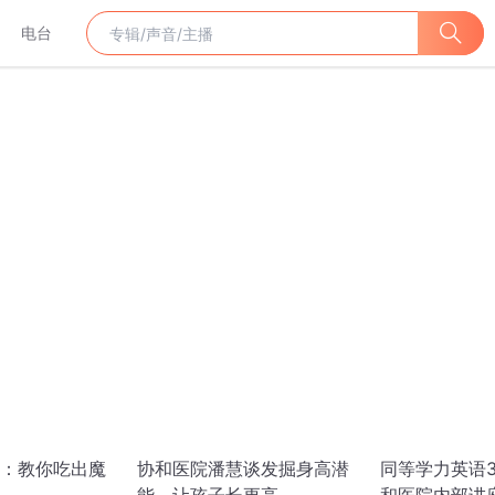
电台
：教你吃出魔
协和医院潘慧谈发掘身高潜
同等学力英语