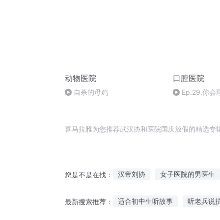
动物医院
口腔医院
自杀的母鸡
Ep.29.
喜马拉雅为您推荐武汉协和医院国庆放假的精选专
汉帝刘协
女子医院的男医生
您是不是在找：
医院里的猫
回复放假
青
适合初中生听故事
听老兵说
最新搜索推荐：
神级医院
重庆儿女