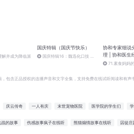
国庆特辑（国庆节快乐）
协和专家细说
理 | 协和医
你会理解并成为降临派
国庆特辑16：魏迅化口技 二
胡 东方红+一般唱法和原生态
71.素食妈妈
辑，包含正品授权的连播声音和文字全集，支持免费在线试听阅读和有声书
庆云传奇
一人有庆
末世宠物医院
医学院的学生们
学
春医院
万界医院
神医假妃
不良医生的超能医院
大汉神医
抗战的故事
伤感故事疯子在线听
熊猫煽情故事在线听
囚徒庄