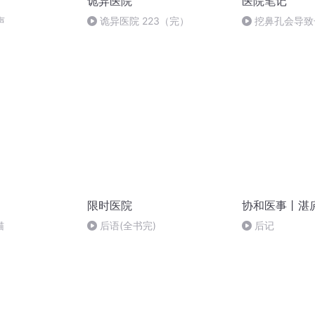
诡异医院
医院笔记
声
诡异医院 223（完）
挖鼻孔会导致
限时医院
协和医事丨湛
猫
后语(全书完)
后记