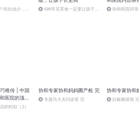
能，让孩子长更高
和医院内部讲
肥？吃比动少，造
6种常见零食一定要让孩子少
协和医院同等
，谁都能瘦
吃
座48
稚传 | 中国
协和专家协和妈妈圈产检 完
协和专家协和
协和医院的顶级
专题马大夫问诊室 完
妊娠糖尿病 
妇产科学的主要
最后的时刻（2）
科学家 | 感动