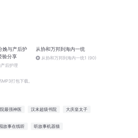
分娩与产后护
从协和万邦到海内一统
生经验分享
从协和万邦到海内一统1 (90)
的产后护理
MP3打包下载。
院最强神医
汉末超级书院
大庆皇太子
穿越之大庆帝国
放啸大汉
园故事在线听
听故事机器猫