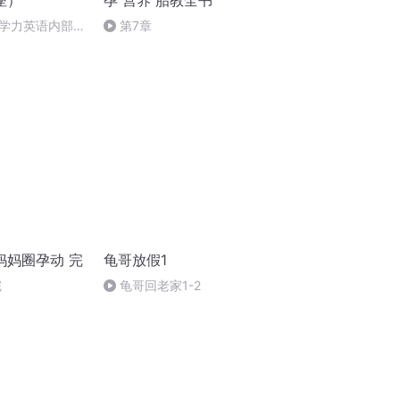
座）
孕 营养 胎教全书
学力英语内部讲
第7章
妈妈圈孕动 完
龟哥放假1
完
龟哥回老家1-2