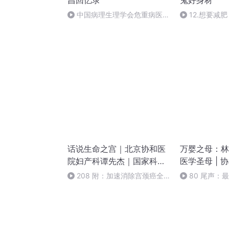
昌回忆录
鬼好身材
中国病理生理学会危重病医学
12.想要减
专业委员会成立20周年大会开幕
成能量负平衡
致辞
话说生命之宫｜北京协和医
万婴之母：林巧
院妇产科谭先杰｜国家科技
医学圣母 | 
进步奖｜子宫保养 妇科日常
大夫 | 中国
208 附：加速消除宫颈癌全
80 尾声：
保健 生育常识 女性健康科
开拓者 | 女性
球战略（完）
普
中国