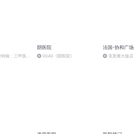
阴医院
法国-协和广场
-吵架特辑：三甲医院
0040《阴医院》
克里雍大饭店
可以降低招聘门