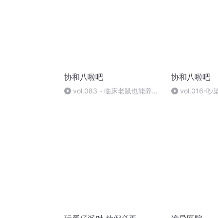
协和八啦吧
协和八啦吧
vol.083 - 临床老鼠也能养细
vol.016
胞
紧缺科室是否
槛？