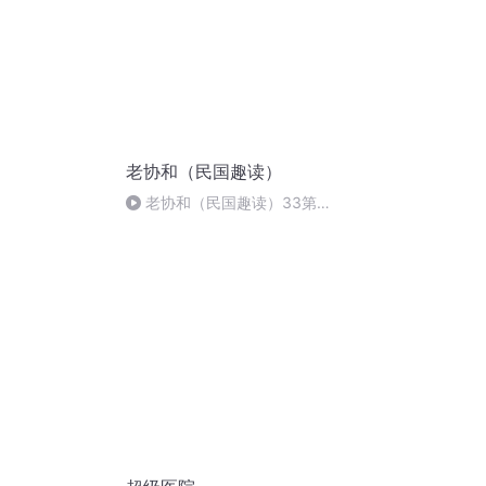
老协和（民国趣读）
老协和（民国趣读）33第三
辑 老协和的读书与生活（17）
完