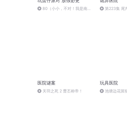
玩蛋仔派对 放假必更
诡异医院
80（小小，不对！我是南
第223集 尾
瓜！）
医院谜案
玩具医院
关羽之死 2 曹丕称帝！
池塘边花斑