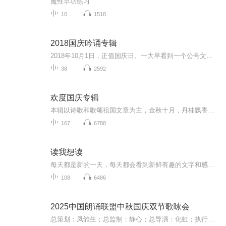
魔性早功练习
10
1518
2018国庆吟诵专辑
2018年10月1日，正值国庆日。一大早看到一个公号文章，正是文天祥的《己卯十月一日至燕越五日罹狴犴有感而赋》。当然，彼十一非当今的十一。不过数字的巧合还是让人感触，今天拿来读一读，体味一番历史英杰的民族情怀，恰也当时。 根据诗题来看，这组诗是写于十月一日至十月五日之间，是文天祥被俘之后所作，这些诗作不仅有凛凛正气，更也能看的到他百端交集的复杂情感。另一首于右任先生的《望大陆》，微信公号有称《望乡》，一句“山之上国之殇”荡气回肠，一并兴起拿来读了一读。仓促间多有瑕疵...
38
2592
欢度国庆专辑
本辑以诗歌和歌颂祖国文章为主，金秋十月，丹桂飘香，在这个充满丰收喜悦的季节里，我们满怀激动和自豪，迎来了中华人民共和国76周年华诞。这不仅是一个庄重的纪念日，更是全体中华儿女共同欢庆的盛大的节日，承载着深厚的民族情感和历史意义.
167
6788
读我想读
每天都是新的一天，每天都会看到新鲜有趣的文字和感觉，每天都可以尝试不同的人生角色。人生五味子，都在此间品。
108
6486
2025中国朗诵联盟中秋国庆双节歌咏会
总策划：凤雏生；总监制：静心；总导演：化虹；执行总监：莺子；执行导演：橙夏；主持人：静心、化虹、橙夏