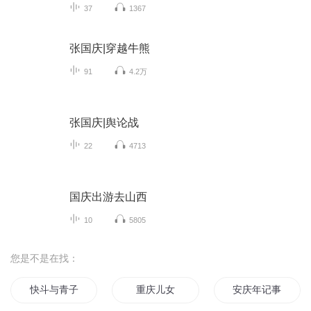
37
1367
张国庆|穿越牛熊
91
4.2万
张国庆|舆论战
22
4713
国庆出游去山西
10
5805
您是不是在找：
快斗与青子的情人节
重庆儿女
安庆年记事