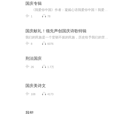
国庆专辑
《我爱你中国》作者：凝嫣心语我爱你中国！我爱你春天蓬勃的秧苗；我爱你秋日金黄的硕果。我爱你中国！我爱你青松气质，我爱你红梅品格！我爱你家乡的甜蔗好像乳汁滋润着我的心窝。我爱你中国，我要把最美的歌儿献给你，我的母亲我的祖国。我爱你中国，我爱...
1
78
国庆献礼！领先声创国庆诗歌特辑
我们的民族是一个坚韧不拔的民族，历史给予我们的苦难都变成了闪着金光的勋章！我们的国家是一个龙腾虎跃的国家，那条巨龙正以不可阻挡之势崛起于神奇的东方！------------------------------------------------值此祖国70周年华诞之际，领先声创以诗歌向祖国献礼！用我们的声音、用我们的热血、用我们的灵魂诵读经典爱国篇章，歌颂我们的祖国！永远繁荣富强！
8
6076
刑法国庆
26
1.7万
国庆美诗文
108
4173
我想