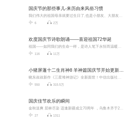
国庆节的那些事儿-来历由来风俗习惯
我们伟大的祖国母亲就要过生日了,也是小朋友、大朋友们最喜欢的“国庆小长假”或说“黄金周”还有说”国庆7天乐”的，说法真是不一而足。那么“国庆节”是怎么来的？自古以来国庆节怎么庆贺？新中国国庆节的来历，以及新中国国庆节的庆贺方式又有哪些呢？ ...
6
2万
欢度国庆节诗歌朗诵——喜迎祖国72华诞
祖国——如同我们的生命一样，是诗人笔下永恒而温暖的主题。在祖国72周年华诞来临之际，特创建这个诗歌朗诵专辑，诵读经典爱国篇章，和大家一起歌颂祖国，向国庆的献礼！祝愿伟大的祖国繁荣富强，祝愿大家国庆节快乐，度过平安快乐的黄金周假期！
116
11万
小猪屏蓬十二生肖神8 羊神篇国庆节开始更新啦！
晓东叔叔新作《三星堆神游记》全新面世！中信出版社出版！京东当当淘宝均有售！点蓝色字收听——《小猪屏蓬爆笑日记2024》《小猪屏蓬爆笑日记2》《小猪屏蓬爆笑日记1》让你笑得喘不上气！《我进故宫当富翁——小猪屏蓬故宫财商笔记》教你成为大富翁！《小...
550
315.5万
国庆佳节欢乐的瞬间
金秋送爽 层林尽染 适逢新疆成立70周年 ，乌鲁木齐于2025年9月23日迎来党中央和习大大带领的慰问团。新疆各族群众欢欣鼓舞，热烈欢迎。
27
1311