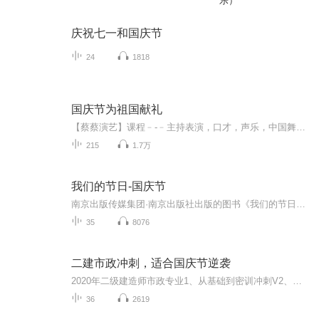
乐）
庆祝七一和国庆节
24
1818
国庆节为祖国献礼
【蔡蔡演艺】课程﹣-﹣主持表演，口才，声乐，中国舞，民族舞。独特的小舞台，专业的录音棚，每一位同学都能成为优秀的小明星。独特的教学模式，轻松上课，快乐学习！知名主持人，舞蹈家，高级教师任职授课！江南总校：河沟街42号三楼 18545856430江北分校...
215
1.7万
我们的节日-国庆节
南京出版传媒集团·南京出版社出版的图书《我们的节日》通过对中国节日文化和节日意义进行深度的挖掘，面向青少年群体构建独具特色的栏目内容，以此丰富春节、元宵节、清明节、端午节、七夕节、中秋节、重阳节等传统节日；六一节、教师节、国庆节等新兴节日的文化内涵和表现形式。促进青少年形成新的节日习俗，提升节日仪式感、认同感。音频作品由金陵朗读者联盟志愿者朗诵，南京音像出版社、金陵图书馆联合制作。
35
8076
二建市政冲刺，适合国庆节逆袭
2020年二级建造师市政专业1、从基础到密训冲刺V2、从精华课程到超压密押V3、0基础同步更新v4、持续更新到2020年考试V5、只要你跟着学让你一次稳拿证V6、渠道超压压题，超压三页纸等独家绝密压题!
36
2619