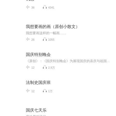
36
4341
我想要画的画（原创小散文）
我想要画这样的一幅画……
26
1055
国庆特别晚会
《原创》：《国庆特别晚会》为展现国庆的喜庆与祖国的深情我将以具体的场景切入从清晨升旗的庄严到街头巷尾的欢庆到历史与当下的交融，用优美的笔触传递对祖国的热爱与自豪！用诗歌和情感美文形式，歌颂祖国的繁荣富强，祝人民幸福安康！
12
2.9万
法制史国庆班
12
1万
国庆七天乐