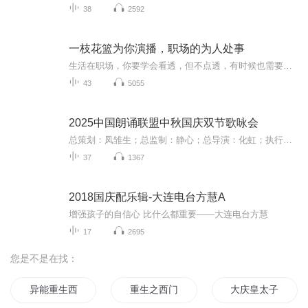
38
2592
一枝花篮为你演播，职场的为人处事
生活在职场，你要学会看透，但不点透，有时候也需要做一只闷嘴葫芦的
43
5055
2025中国朗诵联盟中秋国庆双节歌咏会
总策划：凤雏生；总监制：静心；总导演：化虹；执行总监：莺子；执行导演：橙夏；主持人：静心、化虹、橙夏
37
1367
2018国庆配乐辑-大连电台方慧A
增强孩子的自信心 比什么都重要——大连电台方慧
17
2695
您是不是在找：
异能重生西门庆
重生之西门庆
大庆皇太子