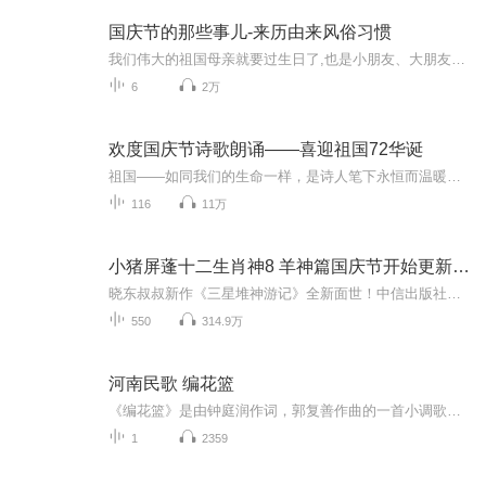
国庆节的那些事儿-来历由来风俗习惯
我们伟大的祖国母亲就要过生日了,也是小朋友、大朋友们最喜欢的“国庆小长假”或说“黄金周”还有说”国庆7天乐”的，说法真是不一而足。那么“国庆节”是怎么来的？自古以来国庆节怎么庆贺？新中国国庆节的来历，以及新中国国庆节的庆贺方式又有哪些呢？ ...
6
2万
欢度国庆节诗歌朗诵——喜迎祖国72华诞
祖国——如同我们的生命一样，是诗人笔下永恒而温暖的主题。在祖国72周年华诞来临之际，特创建这个诗歌朗诵专辑，诵读经典爱国篇章，和大家一起歌颂祖国，向国庆的献礼！祝愿伟大的祖国繁荣富强，祝愿大家国庆节快乐，度过平安快乐的黄金周假期！
116
11万
小猪屏蓬十二生肖神8 羊神篇国庆节开始更新啦！
晓东叔叔新作《三星堆神游记》全新面世！中信出版社出版！京东当当淘宝均有售！点蓝色字收听——《小猪屏蓬爆笑日记2024》《小猪屏蓬爆笑日记2》《小猪屏蓬爆笑日记1》让你笑得喘不上气！《我进故宫当富翁——小猪屏蓬故宫财商笔记》教你成为大富翁！《小...
550
314.9万
河南民歌 编花篮
《编花篮》是由钟庭润作词，郭复善作曲的一首小调歌曲作品，这首歌曾一度被认为是集体创作的河南民歌。 20世纪80年代经歌唱家朱逢博重新配器演绎，才真正流行全国并产生广泛影响。直到2008年3月，河南版权局确认歌曲《编花篮》属于郭复善和钟庭润的原创音...
1
2359