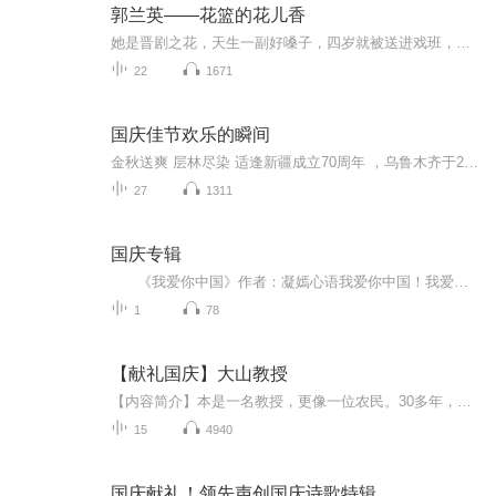
郭兰英——花篮的花儿香
她是晋剧之花，天生一副好嗓子，四岁就被送进戏班，为了练好基本功，连睡觉都要抬起腿枕在头下，凭着过人的毅力十几岁就成了名角儿。她是心灵歌者，戏曲韵味让她的歌声有一股亲近百姓的“味儿”。演出歌剧《白毛女》一举成名，《我的祖国》《南泥湾》等众...
22
1671
国庆佳节欢乐的瞬间
金秋送爽 层林尽染 适逢新疆成立70周年 ，乌鲁木齐于2025年9月23日迎来党中央和习大大带领的慰问团。新疆各族群众欢欣鼓舞，热烈欢迎。
27
1311
国庆专辑
《我爱你中国》作者：凝嫣心语我爱你中国！我爱你春天蓬勃的秧苗；我爱你秋日金黄的硕果。我爱你中国！我爱你青松气质，我爱你红梅品格！我爱你家乡的甜蔗好像乳汁滋润着我的心窝。我爱你中国，我要把最美的歌儿献给你，我的母亲我的祖国。我爱你中国，我爱...
1
78
【献礼国庆】大山教授
【内容简介】本是一名教授，更像一位农民。30多年，双脚踏遍深山，胸膛贴紧大地。 他把真正的论文，写满了原本贫瘠的太行山坡。一名共产党员，一个知识分子，要有效地、深层地服务社会，实现自身价值，仅有梦想和深情，是远远不够的！这，就是我们的国情！...
15
4940
国庆献礼！领先声创国庆诗歌特辑