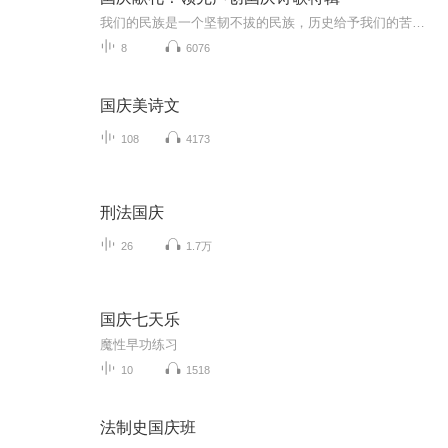
我们的民族是一个坚韧不拔的民族，历史给予我们的苦难都变成了闪着金光的勋章！我们的国家是一个龙腾虎跃的国家，那条巨龙正以不可阻挡之势崛起于神奇的东方！------------------------------------------------值此祖国70周年华诞之际，领先声创以诗歌向祖国献礼！用我们的声音、用我们的热血、用我们的灵魂诵读经典爱国篇章，歌颂我们的祖国！永远繁荣富强！
8
6076
国庆美诗文
108
4173
刑法国庆
26
1.7万
国庆七天乐
魔性早功练习
10
1518
法制史国庆班