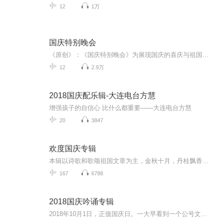
12
1万
国庆特别晚会
《原创》：《国庆特别晚会》为展现国庆的喜庆与祖国的深情我将以具体的场景切入从清晨升旗的庄严到街头巷尾的欢庆到历史与当下的交融，用优美的笔触传递对祖国的热爱与自豪！用诗歌和情感美文形式，歌颂祖国的繁荣富强，祝人民幸福安康！
12
2.9万
2018国庆配乐辑-大连电台方慧
增强孩子的自信心 比什么都重要——大连电台方慧
20
3847
欢度国庆专辑
本辑以诗歌和歌颂祖国文章为主，金秋十月，丹桂飘香，在这个充满丰收喜悦的季节里，我们满怀激动和自豪，迎来了中华人民共和国76周年华诞。这不仅是一个庄重的纪念日，更是全体中华儿女共同欢庆的盛大的节日，承载着深厚的民族情感和历史意义.
167
6788
2018国庆吟诵专辑
2018年10月1日，正值国庆日。一大早看到一个公号文章，正是文天祥的《己卯十月一日至燕越五日罹狴犴有感而赋》。当然，彼十一非当今的十一。不过数字的巧合还是让人感触，今天拿来读一读，体味一番历史英杰的民族情怀，恰也当时。 根据诗题来看，这组诗是写于十月一日至十月五日之间，是文天祥被俘之后所作，这些诗作不仅有凛凛正气，更也能看的到他百端交集的复杂情感。另一首于右任先生的《望大陆》，微信公号有称《望乡》，一句“山之上国之殇”荡气回肠，一并兴起拿来读了一读。仓促间多有瑕疵...