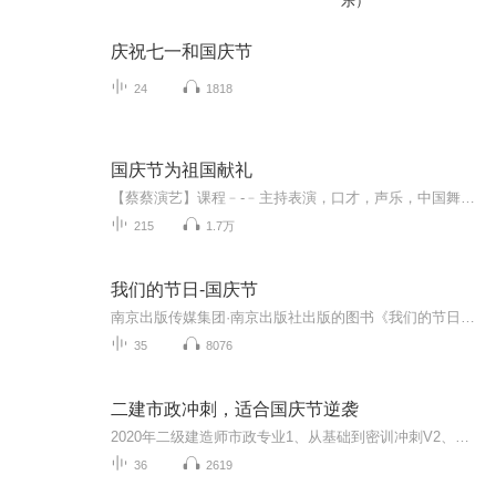
乐）
庆祝七一和国庆节
24
1818
国庆节为祖国献礼
【蔡蔡演艺】课程﹣-﹣主持表演，口才，声乐，中国舞，民族舞。独特的小舞台，专业的录音棚，每一位同学都能成为优秀的小明星。独特的教学模式，轻松上课，快乐学习！知名主持人，舞蹈家，高级教师任职授课！江南总校：河沟街42号三楼 18545856430江北分校...
215
1.7万
我们的节日-国庆节
南京出版传媒集团·南京出版社出版的图书《我们的节日》通过对中国节日文化和节日意义进行深度的挖掘，面向青少年群体构建独具特色的栏目内容，以此丰富春节、元宵节、清明节、端午节、七夕节、中秋节、重阳节等传统节日；六一节、教师节、国庆节等新兴节日的文化内涵和表现形式。促进青少年形成新的节日习俗，提升节日仪式感、认同感。音频作品由金陵朗读者联盟志愿者朗诵，南京音像出版社、金陵图书馆联合制作。
35
8076
二建市政冲刺，适合国庆节逆袭
2020年二级建造师市政专业1、从基础到密训冲刺V2、从精华课程到超压密押V3、0基础同步更新v4、持续更新到2020年考试V5、只要你跟着学让你一次稳拿证V6、渠道超压压题，超压三页纸等独家绝密压题!
36
2619