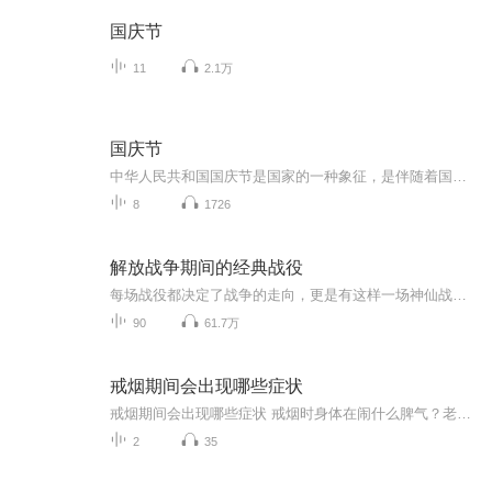
国庆节
11
2.1万
国庆节
中华人民共和国国庆节是国家的一种象征，是伴随着国家的出现而出现的。让我们用诗歌朗诵歌颂祖国的繁荣富强，国泰民安。
8
1726
解放战争期间的经典战役
每场战役都决定了战争的走向，更是有这样一场神仙战役，我军仅以3万人的兵力大败敌军12万人的美械军团。在兵力和武器装备差距极大的情况下，我方将领是如何运筹帷幄赢下这场战争胜利的？这十场战役你都知道哪几个呢？
90
61.7万
戒烟期间会出现哪些症状
戒烟期间会出现哪些症状 戒烟时身体在闹什么脾气？老中医给你说透了 老王最近把抽了二十年的烟戒了，结果天天跟吃了火药似的，老婆说他现在比更年期还难伺候。其实这不是老王的错，是身体里的"老烟枪"在闹罢工呢！今天咱们就用中医的视角，掰开了揉碎...
2
35