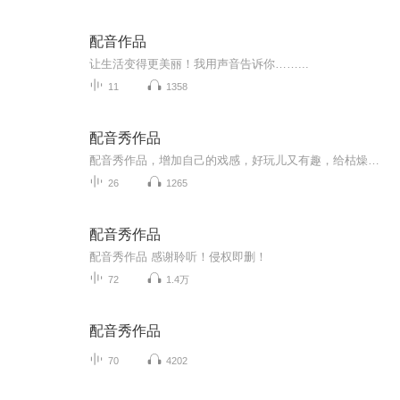
配音作品
让生活变得更美丽！我用声音告诉你……...
11
1358
配音秀作品
配音秀作品，增加自己的戏感，好玩儿又有趣，给枯燥的事情添加一些调味剂。
26
1265
配音秀作品
配音秀作品 感谢聆听！侵权即删！
72
1.4万
配音秀作品
70
4202