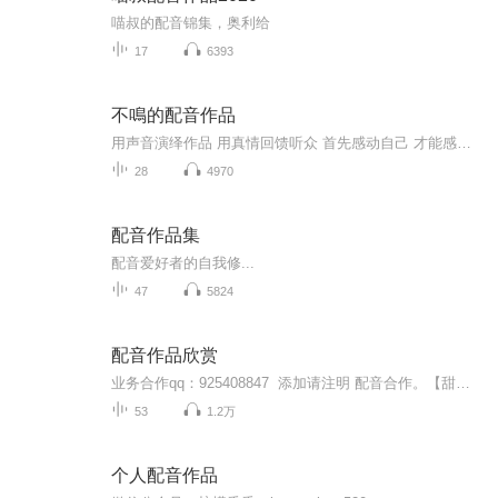
喵叔的配音锦集，奥利给
17
6393
不鳴的配音作品
用声音演绎作品 用真情回馈听众 首先感动自己 才能感动他人不定期更新 欢迎收听收看
28
4970
配音作品集
配音爱好者的自我修...
47
5824
配音作品欣赏
业务合作qq：925408847 添加请注明 配音合作。【甜橙音频】：主营【配音】及【后期制作】。创办人：配音演员：甜甜。配音项目：卡通片配音，广告片配音，专题片配音，互动游戏配音，动画电影配音，有声早教产品开发及配音，电台广告配音，庆典活动配音，...
53
1.2万
个人配音作品