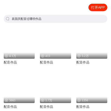
打开APP
袁国庆配音过哪些作品
4.1万
415
5.2万
配音作品
配音作品
配音作品
5663
1.7万
1356
配音作品
配音作品
配音作品