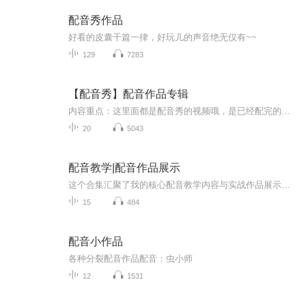
配音秀作品
好看的皮囊千篇一律，好玩儿的声音绝无仅有~~
129
7283
【配音秀】配音作品专辑
内容重点：这里面都是配音秀的视频哦，是已经配完的。主播介绍：非专业不喜勿喷更新频率：每周一更不定时加更
20
5043
配音教学|配音作品展示
这个合集汇聚了我的核心配音教学内容与实战作品展示，是你学习配音的“有声图书馆”。你将听到：干货教学：普通话正音、气息控制、角色声线分析等保姆级教程。作品展示：涵盖影视剧配音、有声小说、游戏动漫等不同风格的实战案例。无论你是零基础小白想少...
15
484
配音小作品
各种分裂配音作品配音：虫小师
12
1531