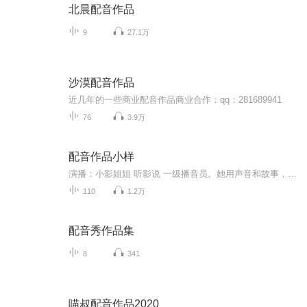
北晨配音作品
9
27.1万
沙漠配音作品
近几年的一些商业配音作品商业合作：qq：281689941
76
3.9万
配音作品小样
演播：小影姐姐 听影说 一级播音员。她用声音和故事，陪伴了无数孩子度过了一个温暖的童年！她的声音贯穿在武汉的各个地铁沿线，陪伴着这座城市的追梦人。她的声音从湖北走向中国，飘洋过海，从中国走向美国，亚洲，南美洲等国家。曾录制《录制牛津大学出...
110
1.2万
配音秀作品集
8
341
喵叔配音作品2020