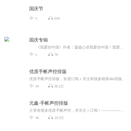
国庆节
3
543
国庆专辑
《我爱你中国》作者：凝嫣心语我爱你中国！我爱你春天蓬勃的秧苗；我爱你秋日金黄的硕果。我爱你中国！我爱你青松气质，我爱你红梅品格！我爱你家乡的甜蔗好像乳汁滋润着我的心窝。我爱你中国，我要把最美的歌儿献给你，我的母亲我的祖国。我爱你中国，我爱...
1
78
优质手帐声控排版
优质手帐声控排版，欢迎订阅＋关注有很多精美der排版哒哒哒~每日更新优质手账排版，含有白噪音，催眠减压非常实用~每日更新~周末爆更~本专辑可以专门为那些爱做手账但没有灵感的北鼻们提供哒~希望在这里可以给堡zi萌找到灵感喔.
43
56.2万
元鑫·手帐声控排版
介里有很多优质手帐声控，求关注＋订阅！——————————————————每日更新1~3章，这个专辑没有固定章节结束，勿摧更，谢谢(*^▽^*)。
45
15.5万