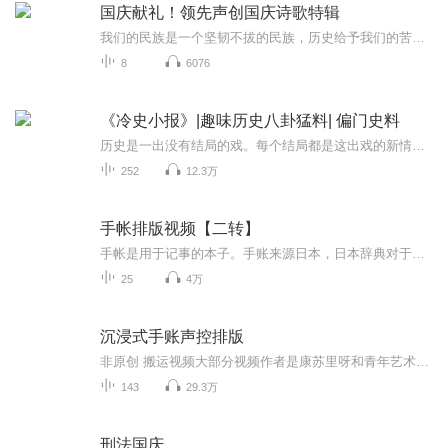
国庆献礼！领先声创国庆诗歌特辑
我们的民族是一个坚韧不拔的民族，历史给予我们的苦难都变成了闪着金光的勋章！我们的国家是一个龙腾虎跃的国家，那条巨龙正以不可阻挡之势崛起于神奇的东方！------------------------------------------------值此祖国70周年华诞之际，领先声创以诗歌向祖国献礼！用我们的声音、用我们的热血、用我们的灵魂诵读经典爱国篇章，歌颂我们的祖国！永远繁荣富强！
8
6076
《冷史小报》|趣味历史八卦猛料| 偏门史料
历史是一出没有结局的戏。每个结局都是这出戏的新情节的开始。死亡的历史会复活，过去的历史会变成现在，这都是由于生命的发展要求它们的缘故。当时明月在，曾照彩云归。在当时明月照映之下，历史那些厚重人事物如一朵彩云似地归去来兮。它既是过去，也是...
252
12.3万
手帐排版视频【二转】
手帐是用于记事的本子。手账来源日本，日本辞典对于手账的定义：手账是经常带在身边，记载心想、要做、怕忘的各种事情的小型记事本。但并非是简单的记事本，上面还会记录感悟心得、消费收支等。手帐是什么手账是集日程安排、生活感悟、读书心得、消费收支...
25
4万
沉浸式手账声控排版
非原创 搬运视频大部分视频作者是康苏里呀和青年艺术家个人喜欢分享到喜马拉雅上的 侵权删
143
29.3万
刑法国庆