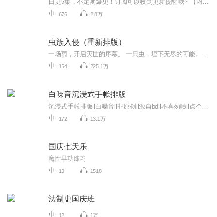
日更5集，不定期爆更！订阅可以收到更新提醒哦~ 【内容简介】 在这个充满新闻与欲望交织的都市，江枫，一名才华横溢的年轻记者，在蓝月这位资深主编的精心指导下，迅速成长为业界新星。然而，生活并非只有工作，当江枫的目光被蓝月那成熟迷人的魅力所吸引...
676
2.8万
虫族入侵（重新排版）
一场雨，开启灭世的序幕。 一只虫，埋下无尽的可能。 他在虫潮之中穿梭，于生死之间行走，眼看一片美好凋零，方明乱世需雷霆而非光明！
154
225.1万
白噪音沉浸式手帐排版
沉浸式手帐排版ll白噪音ll非原创ll源自bdll不喜勿喷ll点个订阅好评关注ll么么哒
172
13.1万
国庆七天乐
魔性早功练习
10
1518
法制史国庆班
12
1万