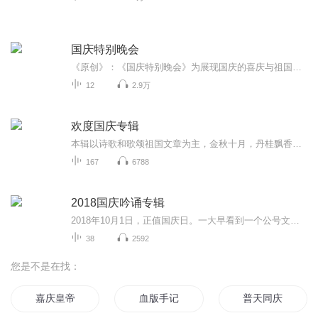
国庆特别晚会
《原创》：《国庆特别晚会》为展现国庆的喜庆与祖国的深情我将以具体的场景切入从清晨升旗的庄严到街头巷尾的欢庆到历史与当下的交融，用优美的笔触传递对祖国的热爱与自豪！用诗歌和情感美文形式，歌颂祖国的繁荣富强，祝人民幸福安康！
12
2.9万
欢度国庆专辑
本辑以诗歌和歌颂祖国文章为主，金秋十月，丹桂飘香，在这个充满丰收喜悦的季节里，我们满怀激动和自豪，迎来了中华人民共和国76周年华诞。这不仅是一个庄重的纪念日，更是全体中华儿女共同欢庆的盛大的节日，承载着深厚的民族情感和历史意义.
167
6788
2018国庆吟诵专辑
2018年10月1日，正值国庆日。一大早看到一个公号文章，正是文天祥的《己卯十月一日至燕越五日罹狴犴有感而赋》。当然，彼十一非当今的十一。不过数字的巧合还是让人感触，今天拿来读一读，体味一番历史英杰的民族情怀，恰也当时。 根据诗题来看，这组诗是写于十月一日至十月五日之间，是文天祥被俘之后所作，这些诗作不仅有凛凛正气，更也能看的到他百端交集的复杂情感。另一首于右任先生的《望大陆》，微信公号有称《望乡》，一句“山之上国之殇”荡气回肠，一并兴起拿来读了一读。仓促间多有瑕疵...
38
2592
您是不是在找：
嘉庆皇帝
血版手记
普天同庆