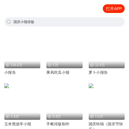
打开APP
国庆小报排版
130.4万
1万
22.6万
小报告
乘风吃瓜小报
萝卜小报告
3.4万
6.8万
1.6万
玉米熊放学小报
手帐排版制作
国庆特辑（国庆节快