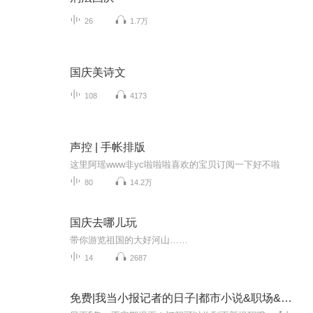
26
1.7万
国庆美诗文
108
4173
声控 | 手帐排版
这里阿瑶www非yc啦啦啦喜欢的宝贝订阅一下好不啦
80
14.2万
国庆去哪儿玩
带你游览祖国的大好河山……
14
2687
免费|我当小报记者的日子|都市小说&职场&情感