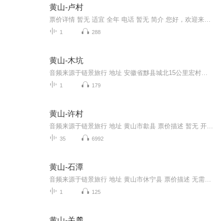
黄山-卢村
票价详情 暂无 适宜 全年 电话 暂无 简介 您好，欢迎来到黄山卢村，卢村是黄山最具典型、最有特色的是木雕楼，它体现出徽派民居的精华。您现在所看到的就是咱们黄山最具特色的一道风景。卢村又名雉山村，地处交通要道羊栈岭南侧。据《黟县雉山卢氏宗谱》记...
1
288
黄山-木坑
音频来源于链景旅行 地址 安徽省黟县城北15公里宏村镇 票价描述 25元 开放时间 全天开放 乘车信息 黟县汽车站发出，经宏村到汤口镇的汽车经过木坑竹海，但班次很少。一般先坐车到宏村，然后再徒步、包车或在当地客栈租自行车骑行（都是上坡路，骑行较累）...
1
179
黄山-许村
音频来源于链景旅行 地址 黄山市歙县 票价描述 暂无 开放时间 全天 乘车信息 暂无
35
6992
黄山-石潭
音频来源于链景旅行 地址 黄山市休宁县 票价描述 无需门票。 开放时间 全天开放 乘车信息 歙县汽车站乘开往霞坑镇的中巴，票价6元，到霞坑后再换中巴到石潭村，2元。石潭村是机动车的“穷途末路”，想游玩其他村子，就全要靠步行了。
1
125
黄山-关麓