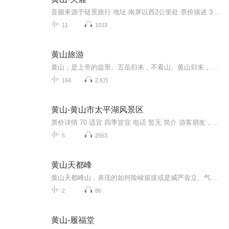
音频来源于链景旅行 地址 南屏以西2公里处 票价描述 30元 开放时间 7:30-17:30 乘车信息 可在南屏雇一辆马车前往，来回20元，如能搭上中巴，仅十分钟车程
11
1033
黄山旅游
黄山，是上帝的盆景。五岳归来，不看山。黄山归来，不看岳。黄山，集五岳韵味之大成。黄山，天下第一奇山。黄山，天开图画，松海云川。黄山，5A级景区。黄山，列入世界文化与自然遗产名录。黄山，世界地质公园。黄山，有五绝，奇松，怪石，云海，温泉，冬...
164
2.6万
黄山-黄山市太平湖风景区
票价详情 70 适宜 四季皆宜 电话 暂无 简介 游客朋友，您好！我是燕京旅游小秘书，欢迎您光临太平湖风景区观光游览。 太平湖风景区地处黄山市黄山区西北部，介于黄山、九华山之间，是安徽省实施“两山一湖”，即黄山、九华山、太平湖旅游发展战略的重要内...
5
2563
黄山天都峰
黄山天都峰山，表现的如何险峻挺拔或是威严耸立、气势恢宏都不重要，而表现的具有形式美感才是最重要的展现，否则，在绘画艺术性上没有多大意义，因为一些表现并不属于绘画的专属标签，摄影、音乐等都能达到这些目的。但是，绘画艺术表现的视觉美感创造出...
2
86
黄山-履福堂