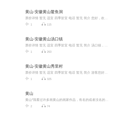
黄山-安徽黄山鳌鱼洞
票价详情 暂无 适宜 四季皆宜 电话 暂无 简介 您好，欢迎您鳌鱼洞。下面就让我为您详细讲说关于鳌鱼洞的奇特之处吧。 鳌鱼洞是位于鳌鱼峰腰，呈三角形，洞内十分狭窄，在洞的右上方有光照入，就好比黑暗中的一抹阳光，给人无限希望与惊喜。在光照入之处，...
1
115
黄山-安徽黄山汤口镇
票价详情 暂无 适宜 四季皆宜 电话 暂无 简介 汤口镇，是世界文化和自然遗产，也是世界地质公园——中国黄山的大门。现在您所看到的就是被称为国际旅游名镇的汤口镇，现在就来看看汤口镇到底蕴藏着多少文化吧。汤口镇，位于安徽省黄山风景区南麓和东麓，隶...
1
263
黄山-安徽黄山秀里村
票价详情 暂无 适宜 四季皆宜 电话 暂无 简介 游客您好，欢迎您来到安徽黄山秀里村，在这里没有城市的高楼大厦以及钢筋水泥，在这里有的只是乡村的静谧与悠然，在此你不仅能感受到淳朴的民风，还能品尝到道地的美食，那么这秀里村究竟如何呢?让我们赶紧去...
1
325
黄山
黄山*我看过许多画黄山的画家作品，有名的或者没名的，在黄山聚集在一起写生的等等，都很想表现出黄山秀美挺拔给予人们的那强烈无比的感受。而恰恰是这样的感受使得人们急于求成，要把这让自己激动不已的、原汁原味的感受直接并且深深的烙印在宣纸上，所以...
2
74