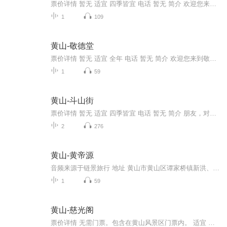
票价详情 暂无 适宜 四季皆宜 电话 暂无 简介 欢迎您来到位于黄山市黟县西递村“司城第”弄内的履福堂。这是建于清康熙年间，收藏家、笔啸轩主人胡积堂的故居。开始，我先为您介绍一下履福堂的主人胡积堂吧。胡积堂在《中国美术名人大辞典》上有记载，著有...
1
109
黄山-敬德堂
票价详情 暂无 适宜 全年 电话 暂无 简介 欢迎您来到敬德堂。敬德堂装饰简朴，是宏村明末清初民居的代表作，通过这次参观，您可以了解普通商人的生活情况和徽州明、清建筑的格局。敬德堂位于宏村牛肠水圳下游转弯处，建于清初顺治年间，为H型民居。厅堂背...
1
59
黄山-斗山街
票价详情 暂无 适宜 四季皆宜 电话 暂无 简介 朋友，对于游历过名城，海滨和名山大川的游客来说，来安徽黄山斗山街旅游会感受到别一种宁静清悠的享受。下面链景旅行小秘书就给您说说黄山斗山街吧。 斗山街位于歙县城内，因依靠斗山得名，为文化历史名城一...
2
276
黄山-黄帝源
音频来源于链景旅行 地址 黄山市黄山区谭家桥镇新洪、罗村二村内 票价描述 暂无 开放时间 暂无 乘车信息 暂无
1
59
黄山-慈光阁
票价详情 无需门票。包含在黄山风景区门票内。 适宜 全年 电话 暂无 简介 慈光阁就是日常人们所说的黄山前山的登山入口处，此处建有玉屏索道，乘索道可达黄山绝胜处玉屏楼景区。现在就让我带您一起感受一下慈光阁的魅力所在吧！慈光阁古称朱砂庵，原为法海...