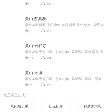
1
106
黄山-梦真桥
票价详情 暂无 适宜 全年 电话 暂无 简介 您好，欢迎来到安徽梦真桥。梦真桥位于休宁县齐云山洞天福地外侧，横跨桃花洞之上。建于明嘉靖三十四年。桥长18米，宽3米，石筑栏杆。石栏上有“梦真桥”三字题刻，高54厘米，宽120厘米，是任明崇祯朝湖广巡按的徽...
1
111
黄山-云谷寺
票价详情 无需门票。包含在黄山风景区门票内 适宜 四季皆宜 电话 0559-5586157 简介 游客您好，欢迎您来到云谷寺，云谷寺位于黄山风景区的东部，明朝万历间在此建掷钵禅院，崇帧的时候改名为云谷寺。下面我们就一起探寻一下云谷寺吧。 云谷寺位于黄山钵盂峰下，因其地处罗汉峰和香炉峰两高峰之间的山谷中，常有云气缭绕而得名。相传古代有不少名士在此隐居过，南宋右丞相程元凤也曾在此读过书，所以这里又称丞相源。明代文士傅严漫游至此，应掷钵禅僧之求，手书了“云谷”二字，此后禅院就改名“云谷寺”，久而久之，云谷寺就成了今天的地名了。 这一带峰峦重叠，溪谷蜿蜒，且多云雾、竹海、苍松等环境极为幽雅。寺周群峰环绕，翠竹如海，苍松巧石，黄杉、茶树，处处入画。南面入口的路旁、溪岸，石刻如林。寺前有黄山灵锡泉，寺附近树林中有两株名木古树，一为异萝松，一为铁杉。 如今，寺庙已不复存在，原址上建起了集徽派建筑精华于一体的“云谷山庄”宾馆，自东路登山者在此小憩，可远眺变幻风云奇景，品尝黄山毛峰名茶。 云谷寺是高山建筑群，虽然是一片建筑遗址，但气势仍让人叹为观止。那么究竟这云谷寺景区到底如何呢？咱们一探便知。 音频来源于链景旅行
12
584
黄山-天海
票价详情 无需门票。包含在黄山风景区门票内。 适宜 全年 电话 暂无 简介 亲爱的游客朋友，您好，欢迎您来到“天海”。天海位于黄山的鳌鱼峰之北，炼丹峰之西，光明顶之南，是一块海拔1700米的高山盆地。在这块盆地上，生长着很多国内外罕见的植物物种，多...
2
115
您是不是在找：
庆阳成长手札
庆元纪年
穿越之大庆帝国