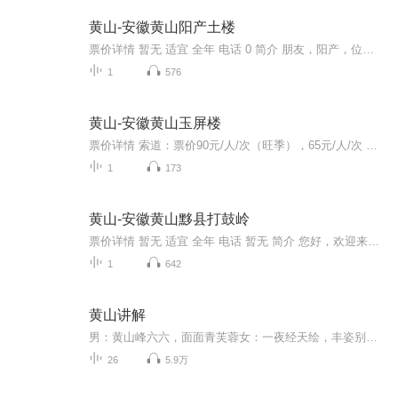
黄山-安徽黄山阳产土楼
票价详情 暂无 适宜 全年 电话 0 简介 朋友，阳产，位于皖南山区的群山之中，是一个依山而筑的小山寨。这里由于地势高，交通不便，数百年来，山民就地取材，采周边青石铺路架桥，取木材筑巢而居，渴饮山泉，饿食五谷，子孙延续。流年之中，形成了鳞次栉比...
1
576
黄山-安徽黄山玉屏楼
票价详情 索道：票价90元/人/次（旺季），65元/人/次 适宜 四季皆宜 电话 暂无 简介 “江山如此多娇”所说的正是黄山一重要的风景名胜地——玉屏楼，玉屏楼是集奇景之大成的绝处。著名的迎客松就在玉屏楼的右侧。玉屏楼的后面即是玉屏峰，著名的"玉屏卧佛"...
1
173
黄山-安徽黄山黟县打鼓岭
票价详情 暂无 适宜 全年 电话 暂无 简介 您好，欢迎来到黟县打鼓岭。打鼓岭景区地处黟县美溪乡东部、世界文化遗产宏村附近，景区面积11.5平方公里。景区山峦重叠、涧流飞泻、林木繁茂等多种名贵树种，生态资源保护绝佳。典型的喀斯特地貌，造就了景区大批...
1
642
黄山讲解
男：黄山峰六六，面面青芙蓉女：一夜经天绘，丰姿别样工男：游客朋友，大家好，欢迎来到人间仙境黄山风景区，我是乐乐。女：大家好，我是悠悠，今天就由我和乐乐陪您游玩号称“天下第一奇山”的黄山。正所谓“五岳归来不看山，黄山归来不看岳”，黄山的风景可谓妙极妙极，我可早就想一饱眼福啦。男：悠悠，这个“妙”字用的好。那你就给大伙儿说说，这黄山到底“妙”在何处呀？女：乐乐，要说这黄山哪，妙就妙在它的“五绝”、“五胜”，且听本姑娘细细道来。这“五绝”，说的是黄山著名的奇松、怪石、云海、温泉和冬...
26
5.9万