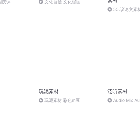
素材
国庆课
文化自信 文化强国
55.议论文素
玩泥素材
泛听素材
玩泥素材 彩色m豆
Audio Mix A