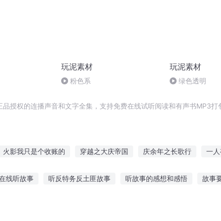
玩泥素材
玩泥素材
粉色系
绿色透明
正品授权的连播声音和文字全集，支持免费在线试听阅读和有声书MP3打
火影我只是个收账的
穿越之大庆帝国
庆余年之长歌行
一人
嘉庆皇帝
大庆第一恶
惊世废材元素师
安庆年记事
庆云传
在线听故事
听反特务反土匪故事
听故事的感想和感悟
故事
双帝账号
修仙流水账
字号的故事心得
有故事却没有听故事的人
听祖辈讲他们的故事