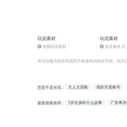
玩泥素材
玩泥素材
龙猫玩泥素材
优质素材.礼
喜马拉雅为您推荐国庆手账素材的精选专辑，包含
大人太混账
我的天道账号
您是不是在找：
动物转账系统
奇谈手账
7岁女孩听什么故事
广东粤语
最新搜索推荐：
大庆皇太子
穿越之我有神魔
听民间短篇故事的感受
听老