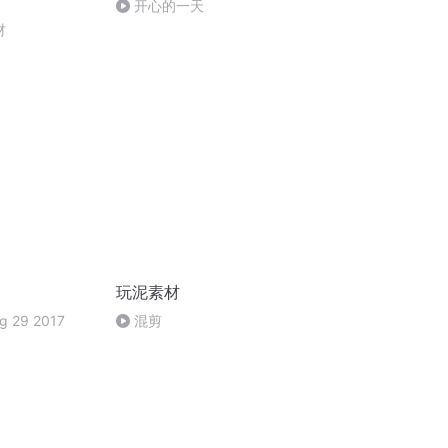
开心的一天
材
玩泥素材
ug 29 2017
混剪