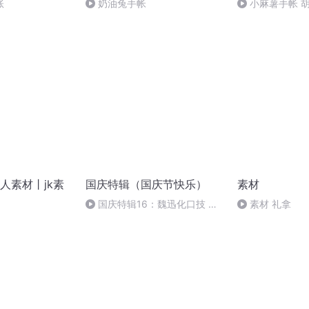
账
奶油兔手帐
小麻薯手帐 
人素材丨jk素
国庆特辑（国庆节快乐）
素材
国庆特辑16：魏迅化口技 二
素材 礼拿
胡 东方红+一般唱法和原生态