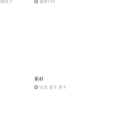
胡桃夹子
素材133
素材
论语 老子 墨子