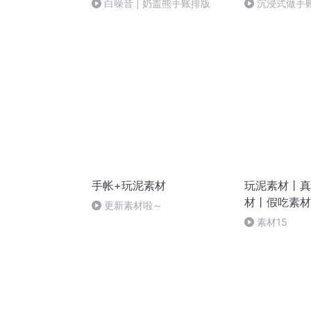
白噪音 | 奶盖熊手账排版
沉浸式做手
手帐+玩泥素材
玩泥素材丨真
材丨假吃素材
更新素材啦～
素材15