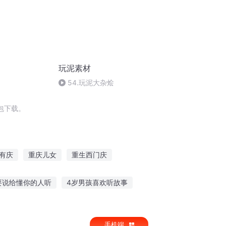
玩泥素材
54.玩泥大杂烩
包下载。
有庆
重庆儿女
重生西门庆
奇
重生之算账
快穿之男神到账清单
要说给懂你的人听
4岁男孩喜欢听故事
番茄畅听捉妖小故事在线听
手机端