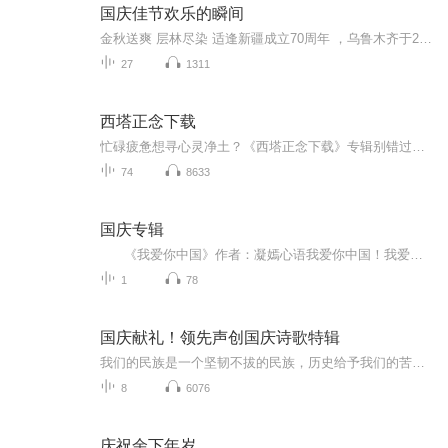
国庆佳节欢乐的瞬间
金秋送爽 层林尽染 适逢新疆成立70周年 ，乌鲁木齐于2025年9月23日迎来党中央和习大大带领的慰问团。新疆各族群众欢欣鼓舞，热烈欢迎。
27
1311
西塔正念下载
忙碌疲惫想寻心灵净土？《西塔正念下载》专辑别错过！西塔脑波融合正念冥想，舒缓焦虑、提升专注。工作间隙、睡前都能听，助你释放压力、管理情绪。快订阅、关注，转发给有需要的人，共赴心灵蜕变！
74
8633
国庆专辑
《我爱你中国》作者：凝嫣心语我爱你中国！我爱你春天蓬勃的秧苗；我爱你秋日金黄的硕果。我爱你中国！我爱你青松气质，我爱你红梅品格！我爱你家乡的甜蔗好像乳汁滋润着我的心窝。我爱你中国，我要把最美的歌儿献给你，我的母亲我的祖国。我爱你中国，我爱...
1
78
国庆献礼！领先声创国庆诗歌特辑
我们的民族是一个坚韧不拔的民族，历史给予我们的苦难都变成了闪着金光的勋章！我们的国家是一个龙腾虎跃的国家，那条巨龙正以不可阻挡之势崛起于神奇的东方！------------------------------------------------值此祖国70周年华诞之际，领先声创以诗歌向祖国献礼！用我们的声音、用我们的热血、用我们的灵魂诵读经典爱国篇章，歌颂我们的祖国！永远繁荣富强！
8
6076
庆祝余下年岁