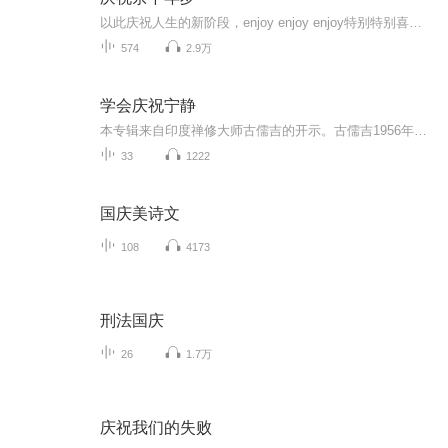
以此庆祝人生的新阶段，enjoy enjoy enjoy特别特别喜欢的一个单词。这是一个关于权谋、爱恨、江湖恩怨的故事；在家族内权力争斗和社会环境促成的一系列变化中，反映了主人公的家国情怀以及对平等自由的执着追求！
574
2.9万
学会庆祝宁静
本专辑来自印度禅修大师古儒吉的开示。古儒吉1956年出生在南印度班加罗尔，幼年时期即时常处于深度静心中，四岁便能背诵古老的梵文经典薄迦梵歌。十七岁取得现代科学的高等学位，并精通印度传统的吠陀科学，后又获颁印度Kuvempu大学荣誉博士学位。2006年，...
33
1222
国庆美诗文
108
4173
刑法国庆
26
1.7万
庆祝我们的失败