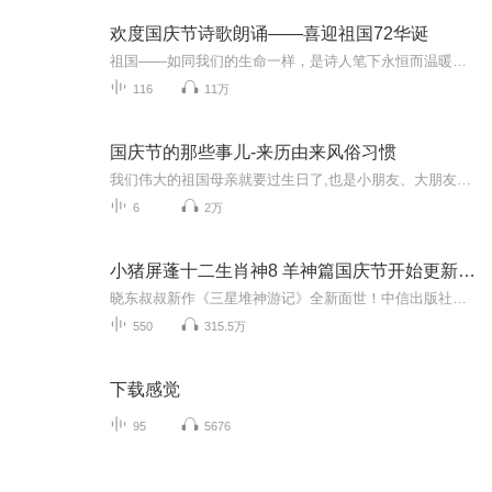
欢度国庆节诗歌朗诵——喜迎祖国72华诞
祖国——如同我们的生命一样，是诗人笔下永恒而温暖的主题。在祖国72周年华诞来临之际，特创建这个诗歌朗诵专辑，诵读经典爱国篇章，和大家一起歌颂祖国，向国庆的献礼！祝愿伟大的祖国繁荣富强，祝愿大家国庆节快乐，度过平安快乐的黄金周假期！
116
11万
国庆节的那些事儿-来历由来风俗习惯
我们伟大的祖国母亲就要过生日了,也是小朋友、大朋友们最喜欢的“国庆小长假”或说“黄金周”还有说”国庆7天乐”的，说法真是不一而足。那么“国庆节”是怎么来的？自古以来国庆节怎么庆贺？新中国国庆节的来历，以及新中国国庆节的庆贺方式又有哪些呢？ ...
6
2万
小猪屏蓬十二生肖神8 羊神篇国庆节开始更新啦！
晓东叔叔新作《三星堆神游记》全新面世！中信出版社出版！京东当当淘宝均有售！点蓝色字收听——《小猪屏蓬爆笑日记2024》《小猪屏蓬爆笑日记2》《小猪屏蓬爆笑日记1》让你笑得喘不上气！《我进故宫当富翁——小猪屏蓬故宫财商笔记》教你成为大富翁！《小...
550
315.5万
下载感觉
95
5676