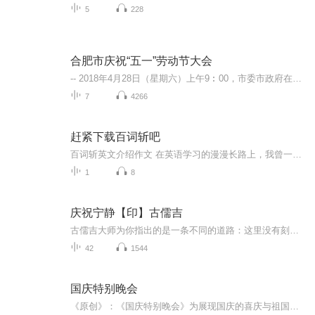
5
228
合肥市庆祝“五一”劳动节大会
-- 2018年4月28日（星期六）上午9︰00，市委市政府在市政务大楼会议中心小会堂隆重召开合肥市庆祝“五一”国际劳动节大会。 -- 通报合肥市第五届职工技术创新成果及合肥市五一劳动奖状、五一劳动奖章、工人先锋号获得者，在全市上下大力弘扬劳模精神、 工...
7
4266
赶紧下载百词斩吧
百词斩英文介绍作文 在英语学习的漫漫长路上，我曾一度为词汇记忆的枯燥与低效所困扰。那些看似冰冷的字母组合，如同迷雾中若隐若现的符号，难以在脑海中留下深刻的印记。然而，与“百词斩”的相遇，仿佛经历了一场人生的洗礼。家里有娃的下载百词斩，再也...
1
8
庆祝宁静【印】古儒吉
古儒吉大师为你指出的是一条不同的道路：这里没有刻板的教条，纯真是他的本性，爱是他的灵魂，欢笑是他的言语，歌唱是他的表达，宁静是他的智慧，觉知是你的斩获，狂喜是你的体验！这一切都将引领你，回归到那无比欢欣宁静的家，而那是你生生世世追寻的目...
42
1544
国庆特别晚会
《原创》：《国庆特别晚会》为展现国庆的喜庆与祖国的深情我将以具体的场景切入从清晨升旗的庄严到街头巷尾的欢庆到历史与当下的交融，用优美的笔触传递对祖国的热爱与自豪！用诗歌和情感美文形式，歌颂祖国的繁荣富强，祝人民幸福安康！