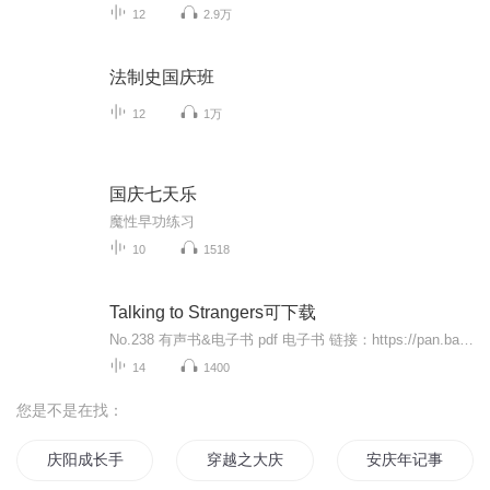
12
2.9万
法制史国庆班
12
1万
国庆七天乐
魔性早功练习
10
1518
Talking to Strangers可下载
No.238 有声书&电子书 pdf 电子书 链接：https://pan.baidu.com/s/11Zfj4Bqu3-pqEHM-IFA8Hg 提取码：cpru公众号平安喜乐有声书后台回复'有声书合集'，超级大礼包限时免费领：）想听的，想读的都有的，欢迎个人微信 tuibianchengdie2005 咨询备注 喜马拉雅：）Talking to StrangersWhat We Should Know ut the People We Don't KnowBy: Malcolm adwellNarrated by: Malcolm adwellLength: 8 hrs and 42 minsRelease date: 09-10-194.5 out of 5 stars338 ratings
14
1400
您是不是在找：
庆阳成长手札
穿越之大庆帝国
安庆年记事