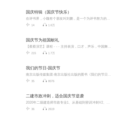
国庆特辑（国庆节快乐）
在评书界，小魏有个朋友叫刘鹏，是一个为评书努力的小伙子。在2021年国庆期间，他想弄个特辑，便烦劳我给他录个爱国题材的评书小段儿。这种事情，不是特殊情况，小魏一般不会拒绝，也就给其录了一个《鲁迅踢鬼》，等他传完，我再传到我的专辑里。另外，小...
14
1.6万
国庆节为祖国献礼
【蔡蔡演艺】课程﹣-﹣主持表演，口才，声乐，中国舞，民族舞。独特的小舞台，专业的录音棚，每一位同学都能成为优秀的小明星。独特的教学模式，轻松上课，快乐学习！知名主持人，舞蹈家，高级教师任职授课！江南总校：河沟街42号三楼 18545856430江北分校...
215
1.7万
我们的节日-国庆节
南京出版传媒集团·南京出版社出版的图书《我们的节日》通过对中国节日文化和节日意义进行深度的挖掘，面向青少年群体构建独具特色的栏目内容，以此丰富春节、元宵节、清明节、端午节、七夕节、中秋节、重阳节等传统节日；六一节、教师节、国庆节等新兴节日的文化内涵和表现形式。促进青少年形成新的节日习俗，提升节日仪式感、认同感。音频作品由金陵朗读者联盟志愿者朗诵，南京音像出版社、金陵图书馆联合制作。
35
8076
二建市政冲刺，适合国庆节逆袭
2020年二级建造师市政专业1、从基础到密训冲刺V2、从精华课程到超压密押V3、0基础同步更新v4、持续更新到2020年考试V5、只要你跟着学让你一次稳拿证V6、渠道超压压题，超压三页纸等独家绝密压题!
36
2619