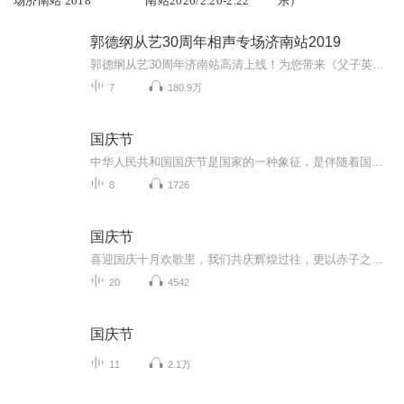
场济南站 2018
南站2026/2.20-2.22
乐）
郭德纲从艺30周年相声专场济南站2019
郭德纲从艺30周年济南站高清上线！为您带来《父子英雄》、《艺术的技术》、《爱情万岁》经典作品！更有张九龄、王九龙等德云社演员助阵，高能不断，惊喜连连！听德云社相声，上喜马拉雅！你喜欢的角儿，喜马全都有！
7
180.9万
国庆节
中华人民共和国国庆节是国家的一种象征，是伴随着国家的出现而出现的。让我们用诗歌朗诵歌颂祖国的繁荣富强，国泰民安。
8
1726
国庆节
喜迎国庆十月欢歌里，我们共庆辉煌过往，更以赤子之心，向未来书写滚烫的誓言——这盛世，值得我们以热爱相拥。
20
4542
国庆节
11
2.1万