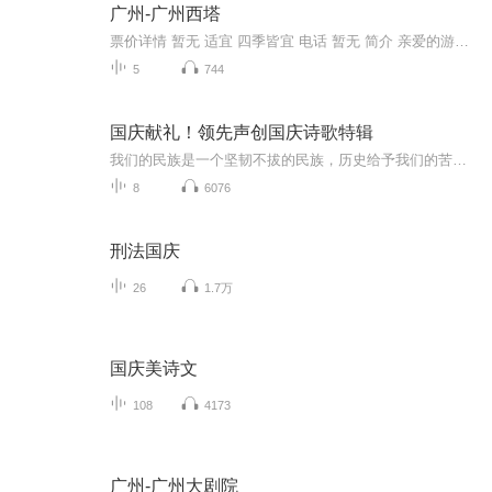
广州-广州西塔
票价详情 暂无 适宜 四季皆宜 电话 暂无 简介 亲爱的游客朋友，现在展现在您面前的这座建筑物就是广州市标志性的新建筑——广州珠江新城西塔，它也是超高层建筑的代表。 广州西塔位于广州新城市中轴线西侧，总建筑面积为约45万平方米。主塔楼地面以上103层，高432米。主塔楼的建筑造型独特，宛如 “通透水晶”；每当夜晚的时候，主塔楼楼身的通体彩灯由下而上亮起。夜色下，西塔仿佛身披万盏LED织就的“渔网装”，红、黄、绿、紫、蓝五色彩灯闪烁。玻璃上X形状的外包裹钢筋加上通体晶莹剔透的塔身，使得广州西塔与对岸的四色“小蛮腰”———广州新电视塔交相辉映，非常美丽。 在广州西塔里面有不少好玩的地方。大厦由超甲级写字楼、五星级超豪华四季酒店、国际会议中心等五大功能组成。 多层次的景观特点仿佛山体的山麓、山腰和山顶，不同高度呈现出不同的特点，参观者在各种层面来回穿梭，感受截然不同的独特景观。 这里是广州的金融中心，周围高楼林立，蔚为壮观。 好了，关于广州西塔，链景旅行小秘书就为您介绍到这里了。下面就请您和我登高一望，去俯视广州全景，来感受下不一样的广州吧！ 音频来源于链景旅行
5
744
国庆献礼！领先声创国庆诗歌特辑
我们的民族是一个坚韧不拔的民族，历史给予我们的苦难都变成了闪着金光的勋章！我们的国家是一个龙腾虎跃的国家，那条巨龙正以不可阻挡之势崛起于神奇的东方！------------------------------------------------值此祖国70周年华诞之际，领先声创以诗歌向祖国献礼！用我们的声音、用我们的热血、用我们的灵魂诵读经典爱国篇章，歌颂我们的祖国！永远繁荣富强！
8
6076
刑法国庆
26
1.7万
国庆美诗文
108
4173
广州-广州大剧院