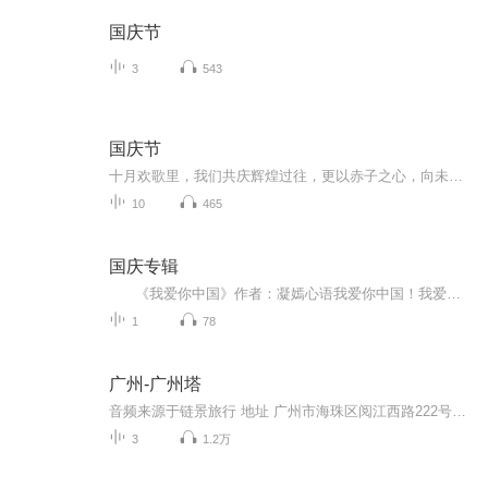
国庆节
3
543
国庆节
十月欢歌里，我们共庆辉煌过往，更以赤子之心，向未来书写滚烫的誓言——这盛世，值得我们以热爱相拥。
10
465
国庆专辑
《我爱你中国》作者：凝嫣心语我爱你中国！我爱你春天蓬勃的秧苗；我爱你秋日金黄的硕果。我爱你中国！我爱你青松气质，我爱你红梅品格！我爱你家乡的甜蔗好像乳汁滋润着我的心窝。我爱你中国，我要把最美的歌儿献给你，我的母亲我的祖国。我爱你中国，我爱...
1
78
广州-广州塔
音频来源于链景旅行 地址 广州市海珠区阅江西路222号广州塔内 票价描述 广州塔室内观光成人票150元（含白云星空观光大厅），其它区域门票价格及套票信息，请查看景区官网。 开放时间 9:30-22:30（22:00停止售票及入塔） 乘车信息 暂无
3
1.2万