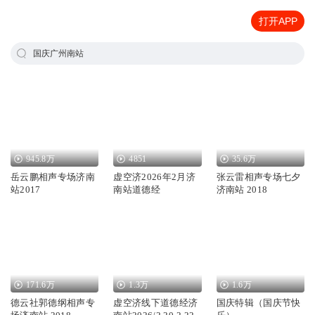
打开APP
国庆广州南站
945.8万
4851
35.6万
岳云鹏相声专场济南
虚空济2026年2月济
张云雷相声专场七夕
站2017
南站道德经
济南站 2018
171.6万
1.3万
1.6万
德云社郭德纲相声专
虚空济线下道德经济
国庆特辑（国庆节快