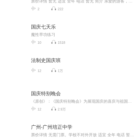
票价详情 暂无 适宜 全年 电话 暂无 简介 亲爱的游客，欢迎您来到广州曼谷园参观游玩。提起曼谷，您也许会想到那些奢华的寺庙，想到美味的冬阴功汤，想到标志性的大象雕塑，想到泰国那古老而神秘的文化。如果您也想一睹泰国美景却无暇抽身前往，来广州曼谷...
2
222
国庆七天乐
魔性早功练习
10
1518
法制史国庆班
12
1万
国庆特别晚会
《原创》：《国庆特别晚会》为展现国庆的喜庆与祖国的深情我将以具体的场景切入从清晨升旗的庄严到街头巷尾的欢庆到历史与当下的交融，用优美的笔触传递对祖国的热爱与自豪！用诗歌和情感美文形式，歌颂祖国的繁荣富强，祝人民幸福安康！
12
2.9万
广州-广州培正中学
票价详情 无需门票。学校不对外开放 适宜 全年 电话 暂无 简介 亲爱的游客，欢迎您来到广州培正中学参观游玩。广州培正中学是广州百年名校之一，创办于1889年。学校坐落在广州市东山区培正路，占地6万平方米，校舍古朴典雅，环境幽静优美。周边的建筑群也...