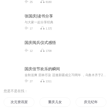
25
8180
张国庆|读书分享
与大家一起分享经典
17
1.3万
国庆阅兵仪式感悟
12
1708
国庆佳节欢乐的瞬间
金秋送爽 层林尽染 适逢新疆成立70周年 ，乌鲁木齐于2025年9月23日迎来党中央和习大大带领的慰问团。新疆各族群众欢欣鼓舞，热烈欢迎。
27
1311
您是不是在找：
次元资讯室
重庆儿女
庆元纪年