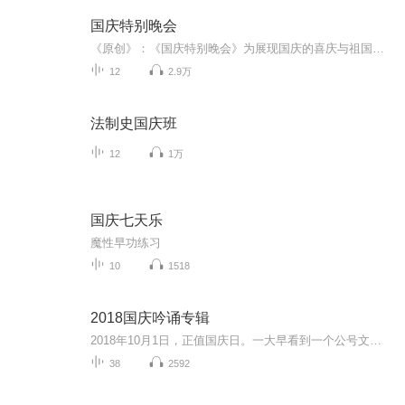
国庆特别晚会
《原创》：《国庆特别晚会》为展现国庆的喜庆与祖国的深情我将以具体的场景切入从清晨升旗的庄严到街头巷尾的欢庆到历史与当下的交融，用优美的笔触传递对祖国的热爱与自豪！用诗歌和情感美文形式，歌颂祖国的繁荣富强，祝人民幸福安康！
12
2.9万
法制史国庆班
12
1万
国庆七天乐
魔性早功练习
10
1518
2018国庆吟诵专辑
2018年10月1日，正值国庆日。一大早看到一个公号文章，正是文天祥的《己卯十月一日至燕越五日罹狴犴有感而赋》。当然，彼十一非当今的十一。不过数字的巧合还是让人感触，今天拿来读一读，体味一番历史英杰的民族情怀，恰也当时。 根据诗题来看，这组诗是写于十月一日至十月五日之间，是文天祥被俘之后所作，这些诗作不仅有凛凛正气，更也能看的到他百端交集的复杂情感。另一首于右任先生的《望大陆》，微信公号有称《望乡》，一句“山之上国之殇”荡气回肠，一并兴起拿来读了一读。仓促间多有瑕疵...
38
2592