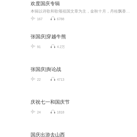
欢度国庆专辑
本辑以诗歌和歌颂祖国文章为主，金秋十月，丹桂飘香，在这个充满丰收喜悦的季节里，我们满怀激动和自豪，迎来了中华人民共和国76周年华诞。这不仅是一个庄重的纪念日，更是全体中华儿女共同欢庆的盛大的节日，承载着深厚的民族情感和历史意义.
167
6788
张国庆|穿越牛熊
91
4.2万
张国庆|舆论战
22
4713
庆祝七一和国庆节
24
1818
国庆出游去山西