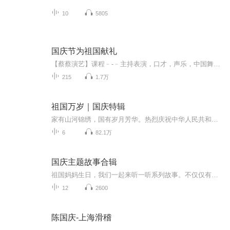
10
5805
国庆节为祖国献礼
【蔡蔡演艺】课程﹣-﹣主持表演，口才，声乐，中国舞，民族舞。独特的小舞台，专业的录音棚，每一位同学都能成为优秀的小明星。独特的教学模式，轻松上课，快乐学习！知名主持人，舞蹈家，高级教师任职授课！江南总校：河沟街42号三楼 18545856430江北分校...
215
1.7万
祖国万岁｜国庆特辑
家有山河锦绣，国有岁月芳华。热烈庆祝中华人民共和国成立73周年！
6
82.1万
国庆主题故事合辑
祖国妈妈生日，我们一起来听一听系列故事。不仅仅有《我的祖国》，还有红军故事，也有关于战争的故事，让大家体会到和平年代的不易。
12
2600
陈国庆-上海滑稽