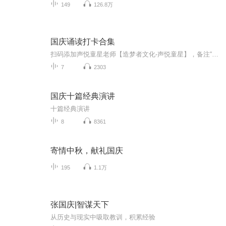
149
126.8万
国庆诵读打卡合集
扫码添加声悦童星老师【造梦者文化-声悦童星】，备注“诵读打卡”报名，已添加好友的，直接发送“诵读打卡”报名，报名成功后进入社群。
7
2303
国庆十篇经典演讲
十篇经典演讲
8
8361
寄情中秋，献礼国庆
195
1.1万
张国庆|智谋天下
从历史与现实中吸取教训，积累经验