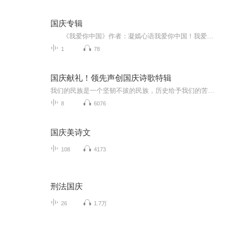
国庆专辑
《我爱你中国》作者：凝嫣心语我爱你中国！我爱你春天蓬勃的秧苗；我爱你秋日金黄的硕果。我爱你中国！我爱你青松气质，我爱你红梅品格！我爱你家乡的甜蔗好像乳汁滋润着我的心窝。我爱你中国，我要把最美的歌儿献给你，我的母亲我的祖国。我爱你中国，我爱...
1
78
国庆献礼！领先声创国庆诗歌特辑
我们的民族是一个坚韧不拔的民族，历史给予我们的苦难都变成了闪着金光的勋章！我们的国家是一个龙腾虎跃的国家，那条巨龙正以不可阻挡之势崛起于神奇的东方！------------------------------------------------值此祖国70周年华诞之际，领先声创以诗歌向祖国献礼！用我们的声音、用我们的热血、用我们的灵魂诵读经典爱国篇章，歌颂我们的祖国！永远繁荣富强！
8
6076
国庆美诗文
108
4173
刑法国庆
26
1.7万