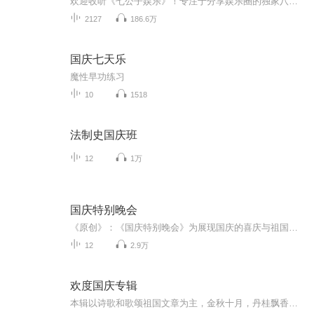
欢迎收听《七公子娱乐》！专注于分享娱乐圈的独家八卦，我们的目标是为您提供最快速的最新八卦消息。无论是名人花边新闻、电影绯闻、音乐行业八卦，还是娱乐界的点点滴滴，我们都将为您精心呈现。别忘了留下您宝贵的评论，与其他娱乐迷一同讨论，分享您的...
2127
186.6万
国庆七天乐
魔性早功练习
10
1518
法制史国庆班
12
1万
国庆特别晚会
《原创》：《国庆特别晚会》为展现国庆的喜庆与祖国的深情我将以具体的场景切入从清晨升旗的庄严到街头巷尾的欢庆到历史与当下的交融，用优美的笔触传递对祖国的热爱与自豪！用诗歌和情感美文形式，歌颂祖国的繁荣富强，祝人民幸福安康！
12
2.9万
欢度国庆专辑
本辑以诗歌和歌颂祖国文章为主，金秋十月，丹桂飘香，在这个充满丰收喜悦的季节里，我们满怀激动和自豪，迎来了中华人民共和国76周年华诞。这不仅是一个庄重的纪念日，更是全体中华儿女共同欢庆的盛大的节日，承载着深厚的民族情感和历史意义.