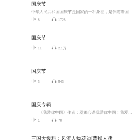
国庆节
中华人民共和国国庆节是国家的一种象征，是伴随着国家的出现而出现的。让我们用诗歌朗诵歌颂祖国的繁荣富强，国泰民安。
8
1726
国庆节
11
2.1万
国庆节
3
543
国庆专辑
《我爱你中国》作者：凝嫣心语我爱你中国！我爱你春天蓬勃的秧苗；我爱你秋日金黄的硕果。我爱你中国！我爱你青松气质，我爱你红梅品格！我爱你家乡的甜蔗好像乳汁滋润着我的心窝。我爱你中国，我要把最美的歌儿献给你，我的母亲我的祖国。我爱你中国，我爱...
1
78
三国大爆料：风流人物花边|曹操人凄