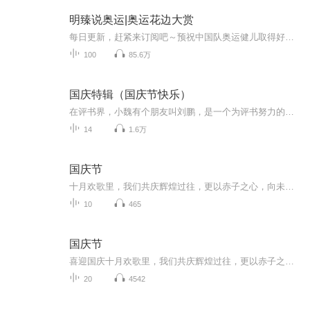
明臻说奥运|奥运花边大赏
每日更新，赶紧来订阅吧～预祝中国队奥运健儿取得好成绩，为国争光！获得金牌！一起为奥运选手加油！见证奖牌诞生！见证体育五环精神！ 为您送上每日新鲜一手的奥运花边资讯奥运花边大赏，追踪热点赛事女排，跳水，乒乓球，羽毛球，体操，足球，篮球，举重中国队！冲鸭！
100
85.6万
国庆特辑（国庆节快乐）
在评书界，小魏有个朋友叫刘鹏，是一个为评书努力的小伙子。在2021年国庆期间，他想弄个特辑，便烦劳我给他录个爱国题材的评书小段儿。这种事情，不是特殊情况，小魏一般不会拒绝，也就给其录了一个《鲁迅踢鬼》，等他传完，我再传到我的专辑里。另外，小...
14
1.6万
国庆节
十月欢歌里，我们共庆辉煌过往，更以赤子之心，向未来书写滚烫的誓言——这盛世，值得我们以热爱相拥。
10
465
国庆节
喜迎国庆十月欢歌里，我们共庆辉煌过往，更以赤子之心，向未来书写滚烫的誓言——这盛世，值得我们以热爱相拥。
20
4542