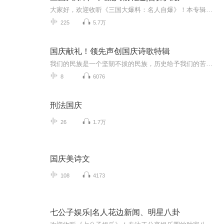
大家好，欢迎收听《三国大爆料：名人自爆》！本专辑由曹操、张飞、貂蝉等十位重量级嘉宾倾情自爆，用脱口秀形式还原历史真相。曹操会哭着解释"宁可我负天下人"只是酒桌吹牛，关羽边捋胡子边吐槽赤兔马总在关键时刻拉肚子，张飞现场表演"书法家の咆哮"，诸...
225
5.7万
国庆献礼！领先声创国庆诗歌特辑
我们的民族是一个坚韧不拔的民族，历史给予我们的苦难都变成了闪着金光的勋章！我们的国家是一个龙腾虎跃的国家，那条巨龙正以不可阻挡之势崛起于神奇的东方！------------------------------------------------值此祖国70周年华诞之际，领先声创以诗歌向祖国献礼！用我们的声音、用我们的热血、用我们的灵魂诵读经典爱国篇章，歌颂我们的祖国！永远繁荣富强！
8
6076
刑法国庆
26
1.7万
国庆美诗文
108
4173
七公子娱乐|名人花边新闻、明星八卦