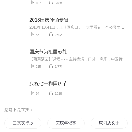
167
6788
2018国庆吟诵专辑
2018年10月1日，正值国庆日。一大早看到一个公号文章，正是文天祥的《己卯十月一日至燕越五日罹狴犴有感而赋》。当然，彼十一非当今的十一。不过数字的巧合还是让人感触，今天拿来读一读，体味一番历史英杰的民族情怀，恰也当时。 根据诗题来看，这组诗是写于十月一日至十月五日之间，是文天祥被俘之后所作，这些诗作不仅有凛凛正气，更也能看的到他百端交集的复杂情感。另一首于右任先生的《望大陆》，微信公号有称《望乡》，一句“山之上国之殇”荡气回肠，一并兴起拿来读了一读。仓促间多有瑕疵...
38
2592
国庆节为祖国献礼
【蔡蔡演艺】课程﹣-﹣主持表演，口才，声乐，中国舞，民族舞。独特的小舞台，专业的录音棚，每一位同学都能成为优秀的小明星。独特的教学模式，轻松上课，快乐学习！知名主持人，舞蹈家，高级教师任职授课！江南总校：河沟街42号三楼 18545856430江北分校...
215
1.7万
庆祝七一和国庆节
24
1818
您是不是在找：
三京夜行抄
安庆年记事
庆阳成长手札