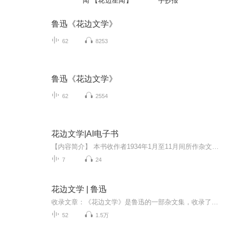
闻 【花边星闻】
手抄报
鲁迅《花边文学》
62
8253
鲁迅《花边文学》
62
2554
花边文学|AI电子书
【内容简介】 本书收作者1934年1月至11月间所作杂文六十一篇，1936年6月由上海联华书局出版。同年8月再版。作者生前共印行二版次。 鲁迅常常写些短评，确是从投稿于《申报》的《自由谈》上开头的，集一九三三年之所作，就有了《伪自由书》和《淮风月谈》两...
7
24
花边文学 | 鲁迅
收录文章：《花边文学》是鲁迅的一部杂文集，收录了鲁迅在1934年所写的杂文六十一篇。包括《女人未必多说谎》《北人与南人》《古人并不纯厚》《读几本书》《玩具》《算账》《看书琐记》《汉字和拉丁化》《考场三丑》《略论梅兰芳及其他（上）》等。出版背景：《花边文学》1936年6月由上海联华书局初版，鲁迅亲自设计封面。鲁迅常用敌人对他的称谓将计就计，予以反击。“花边文学”本来是别人攻击鲁迅的文章用的词，鲁迅就用它为集子命名并设计封面。鲁迅还在序言中写道：因为“我的常常写些短评”，便有在同一营垒里的青年战友，换掉姓名将这一名称“挂在暗箭上射给我的。那立意非常巧妙：一、因为这类短评，在报上登出来的时候往往围绕一圈花边以示重要，使我的战友看得头疼；二、因为花边也是银元的别名，以见我的这些文章是为了稿费，其实并无足取。”
52
1.5万