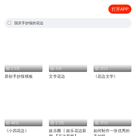
打开APP
国庆手抄报的花边
2.5万
316
2121
原创手抄报模板
文学花边
《花边文学》
4452
2.3万
3733
《小四花边》
娱乐圈 丨娱乐花边新
如何制作一张优秀的