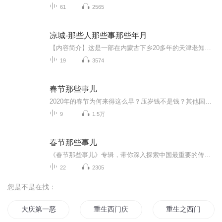
61
2565
凉城-那些人那些事那些年月
【内容简介】这是一部在内蒙古下乡20多年的天津老知青的回忆录。本部作品的前两集还没有上线的时候，我试着发了下朋友圈，当时就有旧部惊呼：哇，郑部长的小说，快更！也有朋友说，震撼，画面感极强。不言而喻，这些朋友都把我写的这点东西看作是小说。说...
19
3574
春节那些事儿
2020年的春节为何来得这么早？压岁钱不是钱？其他国家也过春节吗？……过年期间，和你聊聊有关春节那些小故事、小知识、小传统！
9
1.5万
春节那些事儿
《春节那些事儿》专辑，带你深入探索中国最重要的传统节日——春节的丰富内涵。从腊月赶集、备年货，打扫卫生，祭祀开始，到正月十五的元宵灯会，我们一一揭秘春节里的节气文化，讲述鞭炮的热闹、拜年的礼仪，以及那些流传千年的民俗故事和各种说法讲究。...
22
2305
您是不是在找：
大庆第一恶
重生西门庆
重生之西门庆