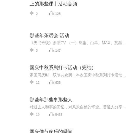
上的那些课丨活动音频
2
125
那些年茶话会-活动
《天书奇谈》参演CV （一）绛染、白羊、MAX、莫墨酱、唐三、暮酒、行者、小桃红、阿祁、阔印 才子 CC欧尼 余额宝 怀瑾《悬疑排排坐》活动本（二）演绎cv：妖奈奈、晏绥、惊阙、赵羞涩、小米、凝河、夏阿和、苏棠棠、豆芽、叶凡《我的二货先生》活动本（三...
3
147
国庆中秋系列打卡活动（完结）
家国同庆时，双节共欢腾！本次国庆中秋系列打卡活动，邀你每日解锁多元演播精彩：以诗歌为笔，歌颂祖国山河壮阔与时代华章；清晨用温暖早安问候开启元气一天，深夜以温柔晚安声语卸下疲惫；更有风趣幽默的单口相声逗趣生活，经典耐品的评书细说古今故事。...
12
635
那些年那些事那些人
对过去人和事的回忆，对风景自然的怀念。普通人分享生活的感悟。
19
5435
国庆佳节欢乐的瞬间