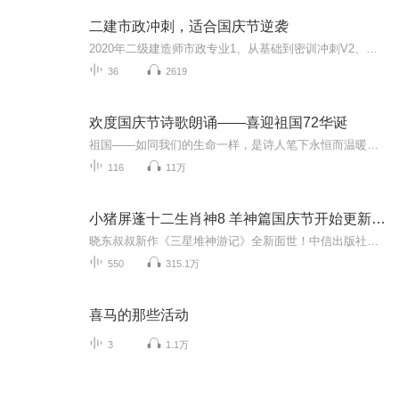
二建市政冲刺，适合国庆节逆袭
2020年二级建造师市政专业1、从基础到密训冲刺V2、从精华课程到超压密押V3、0基础同步更新v4、持续更新到2020年考试V5、只要你跟着学让你一次稳拿证V6、渠道超压压题，超压三页纸等独家绝密压题!
36
2619
欢度国庆节诗歌朗诵——喜迎祖国72华诞
祖国——如同我们的生命一样，是诗人笔下永恒而温暖的主题。在祖国72周年华诞来临之际，特创建这个诗歌朗诵专辑，诵读经典爱国篇章，和大家一起歌颂祖国，向国庆的献礼！祝愿伟大的祖国繁荣富强，祝愿大家国庆节快乐，度过平安快乐的黄金周假期！
116
11万
小猪屏蓬十二生肖神8 羊神篇国庆节开始更新啦！
晓东叔叔新作《三星堆神游记》全新面世！中信出版社出版！京东当当淘宝均有售！点蓝色字收听——《小猪屏蓬爆笑日记2024》《小猪屏蓬爆笑日记2》《小猪屏蓬爆笑日记1》让你笑得喘不上气！《我进故宫当富翁——小猪屏蓬故宫财商笔记》教你成为大富翁！《小...
550
315.1万
喜马的那些活动
3
1.1万