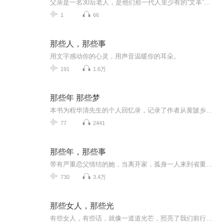
父亲是一名30后老人，是他们那一代人里少有的“文革”前的大学生。父亲爱读书，也爱写书，八十多岁仍然笔耕不辍。这些年我没少听他讲人生趣事，早就建议他写出来，近日，他终于开始动笔了，让我们跟随父亲的笔触，一起走进那些年、那些事，一起感受不同人...
1
66
那些人，那些事
用文字感动你的心灵，用声音温暖你的耳朵。
191
1.6万
那些年 那些梦
本书为程华清先生的个人回忆录，记录了作者从黄陂乡野起步，成长为我国超深基坑支护工程领域领军人物的人生历程。作者生于旧社会、长于红旗下，少年时期即立下走出山村、探索未知的志向。从田野间的放牛娃，到求学路上的求索者，再到岩土工程领域的深耕者...
77
2441
那些年，那些事
带有严重恋父情结的她，当离开家，孤身一人来到省重点高中，彼此相见恨晚地遇到了生命中很重要的两个成年男人时，她会怎样？ 责任上，面对的是改变人生命运的高考；感情上，面对的是两个极其优秀的老师和处处帮着她的班长；伦理上，面对的是道德的底线和做...
730
3.4万
那些女人，那些光
有些女人，有些话，就像一道道光芒，照亮了我们前行的路。愿你眼里有光，勇敢前行。