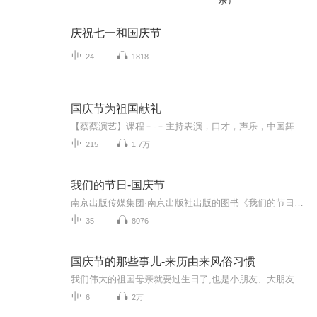
乐）
庆祝七一和国庆节
24
1818
国庆节为祖国献礼
【蔡蔡演艺】课程﹣-﹣主持表演，口才，声乐，中国舞，民族舞。独特的小舞台，专业的录音棚，每一位同学都能成为优秀的小明星。独特的教学模式，轻松上课，快乐学习！知名主持人，舞蹈家，高级教师任职授课！江南总校：河沟街42号三楼 18545856430江北分校...
215
1.7万
我们的节日-国庆节
南京出版传媒集团·南京出版社出版的图书《我们的节日》通过对中国节日文化和节日意义进行深度的挖掘，面向青少年群体构建独具特色的栏目内容，以此丰富春节、元宵节、清明节、端午节、七夕节、中秋节、重阳节等传统节日；六一节、教师节、国庆节等新兴节日的文化内涵和表现形式。促进青少年形成新的节日习俗，提升节日仪式感、认同感。音频作品由金陵朗读者联盟志愿者朗诵，南京音像出版社、金陵图书馆联合制作。
35
8076
国庆节的那些事儿-来历由来风俗习惯
我们伟大的祖国母亲就要过生日了,也是小朋友、大朋友们最喜欢的“国庆小长假”或说“黄金周”还有说”国庆7天乐”的，说法真是不一而足。那么“国庆节”是怎么来的？自古以来国庆节怎么庆贺？新中国国庆节的来历，以及新中国国庆节的庆贺方式又有哪些呢？ ...
6
2万