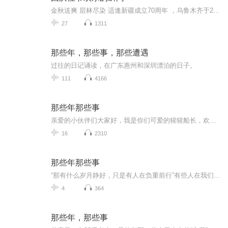
金秋送爽 层林尽染 适逢新疆成立70周年 ，乌鲁木齐于2025年9月23日迎来党中央和习大大带领的慰问团。新疆各族群众欢欣鼓舞，热烈欢迎。
27
1311
那些年，那些事，那些遭遇
过往的日记诵读，在广东惠州和深圳漂泊的日子。
111
4166
那些年那些事
亲爱的小伙伴们大家好，我是你们可爱的猩猩船长，欢迎大家今天来乘坐猩猩号飞船，飞船即将起飞，请大家系好安全带抓稳坐好，以免被甩出去！~~将将将！~~~落地平安~~~欢迎大家来到猩猩的家园，我是主播月亮的猩猩！~希望大家多来作客！~========================================================终于体会那句...你读过的书中藏着你走过的路...掉下的泪...爱过的人...终于明白...最残忍的魔法是长大！它带走了童心...最温...
16
2310
那些年那些事
“那有什么岁月静好，只是有人在负重前行”有些人在我们的生命中不曾出现，却为我们做了很多很多，那些年的那些事是真实发生的，是一段真实的历史，是不该被我们遗忘的……
4
364
那些年，那些事