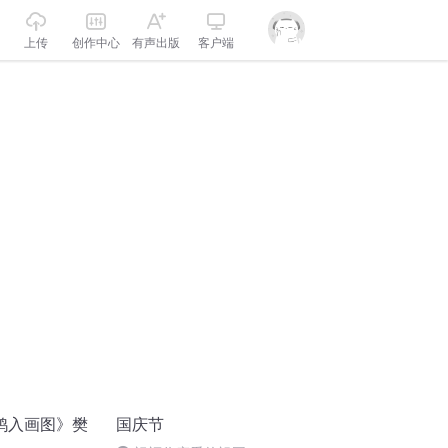
上传
创作中心
有声出版
客户端
鸠入画图》樊
国庆节