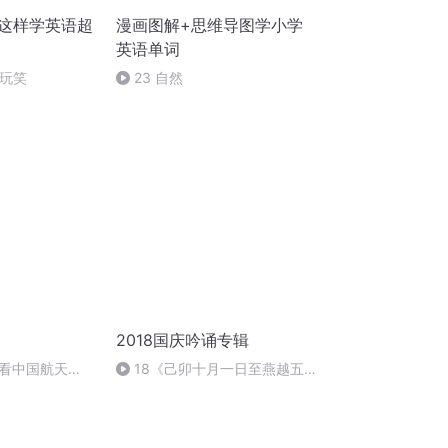
 这样学英语超
漫画图解+思维导图学小学
英语单词
应玩笑
23 自然
2018国庆吟诵专辑
看中国航天
18《己卯十月一日至燕越五
日罹狴犴有感而赋》组律18首
文天祥 自由吟诵