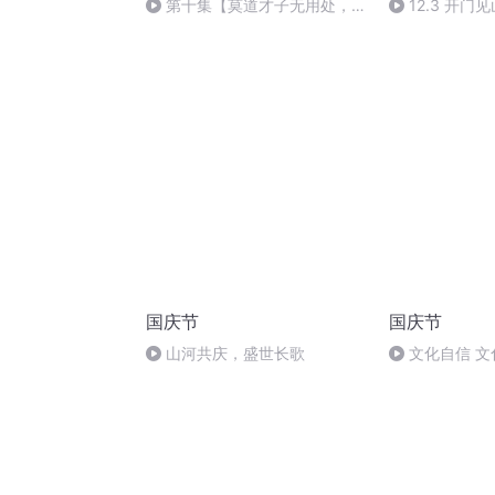
第十集【莫道才子无用处，静
12.3 开
待时机再展颜】
国庆节
国庆节
山河共庆，盛世长歌
文化自信 文