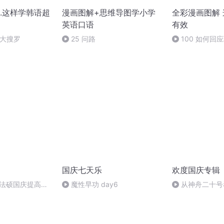
.这样学韩语超
漫画图解+思维导图学小学
全彩漫画图解
英语口语
有效
法大搜罗
25 问路
100 如何回
国庆七天乐
欢度国庆专辑
成法硕国庆提高班
魔性早功 day6
从神舟二十号
2)
的“隐形实力”