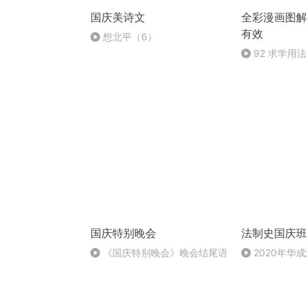
国庆美诗文
全彩漫画图解
有效
想北平（6）
92 求学用
国庆特别晚会
法制史国庆班
《国庆特别晚会》晚会结尾语
2020年华
法制史马志冰 (1