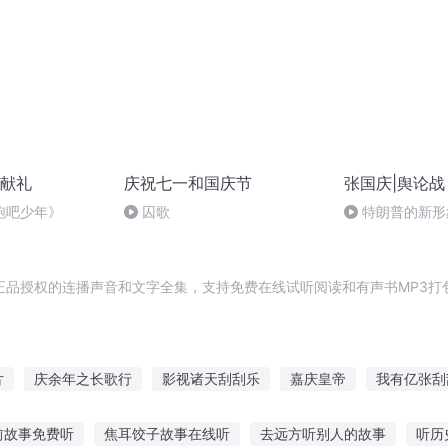
献礼
庆祝七一和国庆节
张国庆|舆论战
跑吧少年》
囚歌
特朗普的新形
正品授权的连播声音和文字全集，支持免费在线试听阅读和有声书MP3打
片
庆余年之长歌行
影视诸天刮刮乐
嘉庆皇帝
我有亿张刮
捡到一张刮刮卡
一片伤心画不成
异能重生西门庆
最强皇帝开
前故事免费听
焦耳饺子故事在线听
去远方听别人的故事
听历