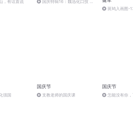
健军
门见山，有话直说
国庆特辑16：魏迅化口技 二
胡 东方红+一般唱法和原生态
斑鸠入画图-1
国庆节
国庆节
化强国
支教老师的国庆课
怎能没有你，