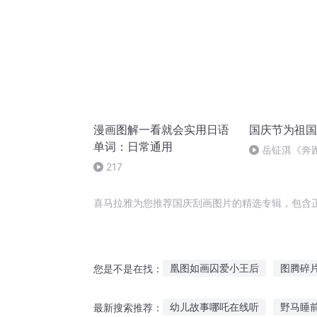
漫画图解一看就会实用日语
国庆节为祖国
单词：日常通用
岳钲淇《奔
217
喜马拉雅为您推荐国庆刮画图片的精选专辑，包含
凰图如画囚爱小王后
图腾碎
您是不是在找：
重生之大搜刮
一人有庆
幼儿故事哪吒在线听
野马睡
最新搜索推荐：