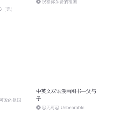
祝福你亲爱的祖国
3（完）
中英文双语漫画图书—父与
子
可爱的祖国
忍无可忍 Unbearable