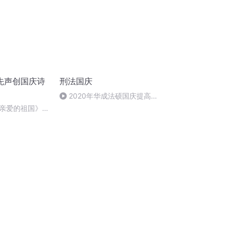
先声创国庆诗
刑法国庆
2020年华成法硕国庆提高班
刑法陈 (26)
亲爱的祖国》温