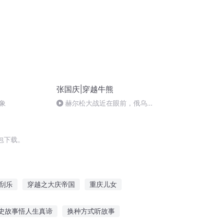
张国庆|穿越牛熊
象
赫尔松大战近在眼前，俄乌冲
突的关键之战，将会如何发展？
包下载。
刮乐
穿越之大庆帝国
重庆儿女
局三张刮刮卡
我在王者荣耀刮刮乐
史故事悟人生真谛
换种方式听故事