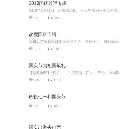
2018国庆吟诵专辑
2018年10月1日，正值国庆日。一大早看到一个公号文章，正是文天祥的《己卯十月一日至燕越五日罹狴犴有感而赋》。当然，彼十一非当今的十一。不过数字的巧合还是让人感触，今天拿来读一读，体味一番历史英杰的民族情怀，恰也当时。 根据诗题来看，这组诗是写于十月一日至十月五日之间，是文天祥被俘之后所作，这些诗作不仅有凛凛正气，更也能看的到他百端交集的复杂情感。另一首于右任先生的《望大陆》，微信公号有称《望乡》，一句“山之上国之殇”荡气回肠，一并兴起拿来读了一读。仓促间多有瑕疵...
38
2592
欢度国庆专辑
本辑以诗歌和歌颂祖国文章为主，金秋十月，丹桂飘香，在这个充满丰收喜悦的季节里，我们满怀激动和自豪，迎来了中华人民共和国76周年华诞。这不仅是一个庄重的纪念日，更是全体中华儿女共同欢庆的盛大的节日，承载着深厚的民族情感和历史意义.
167
6788
国庆节为祖国献礼
【蔡蔡演艺】课程﹣-﹣主持表演，口才，声乐，中国舞，民族舞。独特的小舞台，专业的录音棚，每一位同学都能成为优秀的小明星。独特的教学模式，轻松上课，快乐学习！知名主持人，舞蹈家，高级教师任职授课！江南总校：河沟街42号三楼 18545856430江北分校...
215
1.7万
庆祝七一和国庆节
24
1818
国庆出游去山西