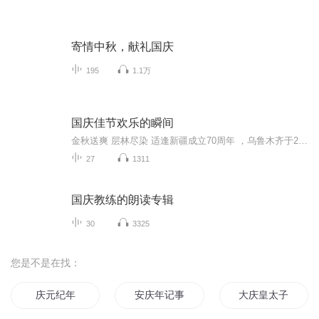
寄情中秋，献礼国庆
195
1.1万
国庆佳节欢乐的瞬间
金秋送爽 层林尽染 适逢新疆成立70周年 ，乌鲁木齐于2025年9月23日迎来党中央和习大大带领的慰问团。新疆各族群众欢欣鼓舞，热烈欢迎。
27
1311
国庆教练的朗读专辑
30
3325
您是不是在找：
庆元纪年
安庆年记事
大庆皇太子