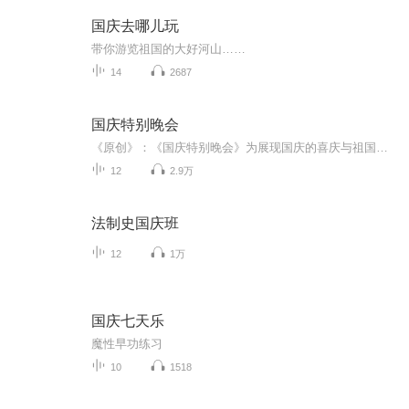
国庆去哪儿玩
带你游览祖国的大好河山……
14
2687
国庆特别晚会
《原创》：《国庆特别晚会》为展现国庆的喜庆与祖国的深情我将以具体的场景切入从清晨升旗的庄严到街头巷尾的欢庆到历史与当下的交融，用优美的笔触传递对祖国的热爱与自豪！用诗歌和情感美文形式，歌颂祖国的繁荣富强，祝人民幸福安康！
12
2.9万
法制史国庆班
12
1万
国庆七天乐
魔性早功练习
10
1518