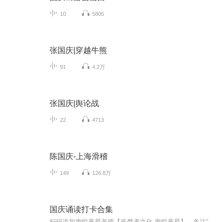
10
5805
张国庆|穿越牛熊
91
4.2万
张国庆|舆论战
22
4713
陈国庆-上海滑稽
149
126.8万
国庆诵读打卡合集
扫码添加声悦童星老师【造梦者文化-声悦童星】，备注“诵读打卡”报名，已添加好友的，直接发送“诵读打卡”报名，报名成功后进入社群。