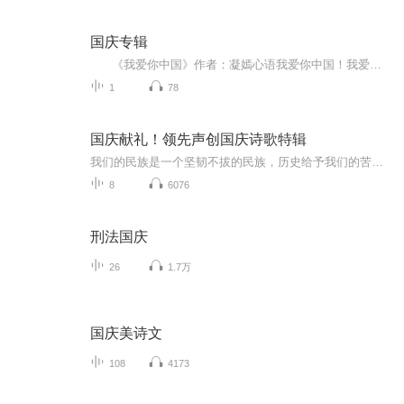
国庆专辑
《我爱你中国》作者：凝嫣心语我爱你中国！我爱你春天蓬勃的秧苗；我爱你秋日金黄的硕果。我爱你中国！我爱你青松气质，我爱你红梅品格！我爱你家乡的甜蔗好像乳汁滋润着我的心窝。我爱你中国，我要把最美的歌儿献给你，我的母亲我的祖国。我爱你中国，我爱...
1
78
国庆献礼！领先声创国庆诗歌特辑
我们的民族是一个坚韧不拔的民族，历史给予我们的苦难都变成了闪着金光的勋章！我们的国家是一个龙腾虎跃的国家，那条巨龙正以不可阻挡之势崛起于神奇的东方！------------------------------------------------值此祖国70周年华诞之际，领先声创以诗歌向祖国献礼！用我们的声音、用我们的热血、用我们的灵魂诵读经典爱国篇章，歌颂我们的祖国！永远繁荣富强！
8
6076
刑法国庆
26
1.7万
国庆美诗文
108
4173