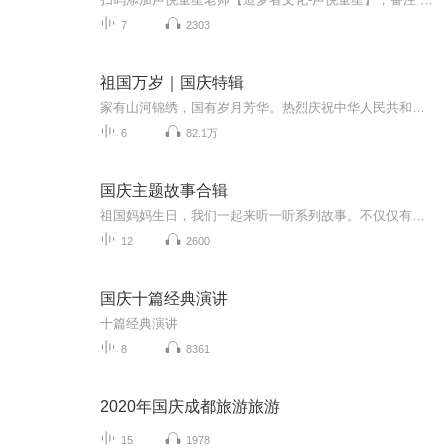
7
2303
祖国万岁｜国庆特辑
家有山河锦绣，国有岁月芳华。热烈庆祝中华人民共和国成立73周年！
6
82.1万
国庆主题故事合辑
祖国妈妈生日，我们一起来听一听系列故事。不仅仅有《我的祖国》，还有红军故事，也有关于战争的故事，让大家体会到和平年代的不易。
12
2600
国庆十篇经典演讲
十篇经典演讲
8
8361
2020年国庆成都旅游旅游
15
1978