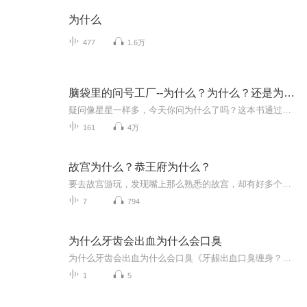
为什么
477
1.6万
脑袋里的问号工厂--为什么？为什么？还是为什么？
疑问像星星一样多，今天你问为什么了吗？这本书通过日常生活中的各种现象提出有趣的问题，如“为什么天空是蓝色的？”等，并给出深入浅出的科学解答。内容涵盖动物世界、植物世界、自然乐园、天文气象、地理地质、生物医学等多个领域，是让孩子探索世界的...
161
4万
故宫为什么？恭王府为什么？
要去故宫游玩，发现嘴上那么熟悉的故宫，却有好多个为什么要问。也许你也有这样的疑问，想知道答案。我来寻觅你来听，我们的文化要传承。没有长篇大论，超适合旅游前听。现已更完故宫，即将更新恭王府哦
7
794
为什么牙齿会出血为什么会口臭
为什么牙齿会出血为什么会口臭《牙龈出血口臭缠身？老中医教你读懂身体警报》 半夜刷剧啃鸭脖突然满嘴铁锈味，早起约会还没开口对方就后退三步——牙龈出血和口臭这对难兄难弟，早就被现代人列入社死黑名单。但鲜少有人知道，当你的牙龈开始淅淅沥沥冒...
1
5