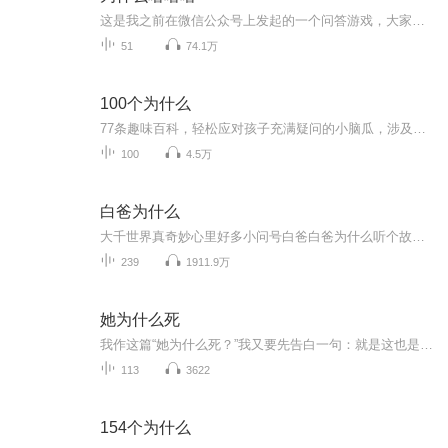
这是我之前在微信公众号上发起的一个问答游戏，大家可以随时给我提问，每周我会整理大家的问题，在荔枝做成节目给大家回答问题。
51
74.1万
100个为什么
77条趣味百科，轻松应对孩子充满疑问的小脑瓜，涉及天文地理、动物、植物、人体、人文科学等多学科的知识，满足孩子的好奇心和求知欲。天空为什么是蓝色的？人为什么要眨眼睛？鸡为什么喜欢吃沙子？火山为什么会爆发？……包罗万象的知识，让孩子在成长中...
100
4.5万
白爸为什么
大千世界真奇妙心里好多小问号白爸白爸为什么听个故事全知道
239
1911.9万
她为什么死
我作这篇“她为什么死？”我又要先告白一句：就是这也是段的确的事实，是我一个友人他和我说的，他便是这段事实中的一个关系人，至于他是谁。看的人当能体会得到，也不用我再说明。当他告诉我这段可悲可怜的事的时候，那日正是十一月最后的几天晚上，我坐...
113
3622
154个为什么