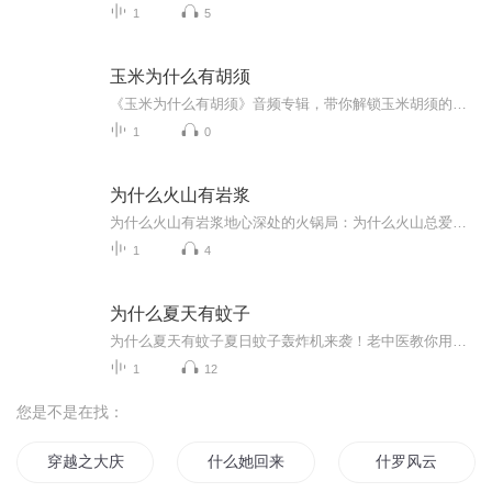
1
5
玉米为什么有胡须
《玉米为什么有胡须》音频专辑，带你解锁玉米胡须的神秘面纱！10个免费音频，系统揭秘玉米胡须的10个真相，标题直击痛点。付费音频《玉米为什么有胡须》，深度剖析，10篇精华文章组合，一次性喂饱你的好奇心！别再当“玉米胡须”小白，快来听一听，涨知识...
1
0
为什么火山有岩浆
为什么火山有岩浆地心深处的火锅局：为什么火山总爱喷岩浆？ 各位熬夜刷手机的“火眼金睛”们，今天咱们聊点硬核的——地球这个“老大哥”为啥总爱从火山口往外吐“麻辣熔岩”？别以为这是科幻片特效，老祖宗《黄帝内经》里早说过“阳化气，阴成形”，...
1
4
为什么夏天有蚊子
为什么夏天有蚊子夏日蚊子轰炸机来袭！老中医教你用《孙子兵法》对付它们 （温馨提示：本文不含杀虫剂广告，仅为民间经验分享，有病请找正规大夫） 每到夏天，人类就会陷入与蚊子的"世界大战"。这些空中游击队为何专挑三伏天搞突袭？让本"赤脚中医爱...
1
12
您是不是在找：
穿越之大庆帝国
什么她回来了
什罗风云