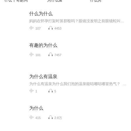
什么丨奇葩问
为什么富
什么穷
什么为什么
妈妈在怀孕打架时算群殴吗？眼镜没发明之前眼镜蛇叫什么？为什么手机可以联网？如何问一个让 AI 也答不出的问题？.............？
107
4453
有趣的为什么
101
7457
为什么有温泉
为什么有温泉为什么我们泡的温泉能咕嘟咕嘟冒热气？ 你有没有想过，那些泡着特别舒服的温泉，到底是怎么来的？难道是老天爷特意给人类准备的天然泡澡水？今天咱们就用中医的思维，打几个接地气的比方，把这个事儿掰扯明白。 1. 地心就是个大火炉子 ...
1
5
为什么
415
2.8万