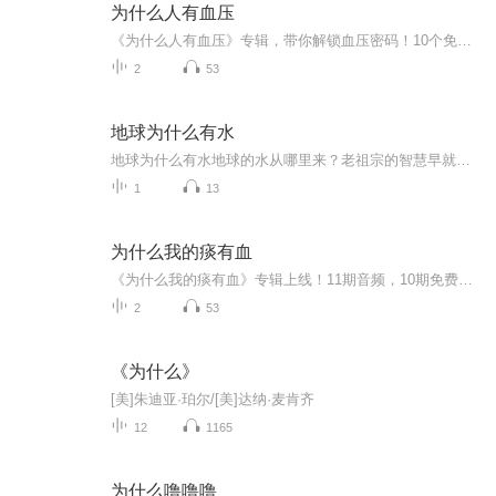
为什么人有血压
《为什么人有血压》专辑，带你解锁血压密码！10个免费音频，系统剖析血压成因，付费音频深度解析，10篇精华文章组合，让你彻底明白血压是怎么回事。中医健康管理师倾囊相授，拒绝专业术语轰炸，用大白话讲透血压奥秘。想了解血压？快来听！
2
53
地球为什么有水
地球为什么有水地球的水从哪里来？老祖宗的智慧早就看透了 咱们常说"水是生命之源"，可你有没有想过，地球上的水到底是哪儿来的？为啥天上会下雨，江河湖海的水却总也用不完？今天咱们不从天文物理绕弯子，就用老祖宗观察自然的智慧，把水循环的道理给...
1
13
为什么我的痰有血
《为什么我的痰有血》专辑上线！11期音频，10期免费，带你从基础到深度，系统搞懂痰中带血那些事儿。免费期标题超有料，付费期《为什么我的痰有血》更是干货满满，10篇精华文章组合，深入分析原因。别慌，老中医带你科学应对，健康生活不翻车！
2
53
《为什么》
[美]朱迪亚·珀尔/[美]达纳·麦肯齐
12
1165
为什么噜噜噜