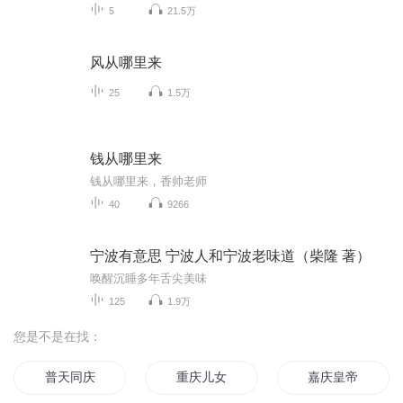
5
21.5万
风从哪里来
25
1.5万
钱从哪里来
钱从哪里来，香帅老师
40
9266
宁波有意思 宁波人和宁波老味道（柴隆 著）
唤醒沉睡多年舌尖美味
125
1.9万
您是不是在找：
普天同庆
重庆儿女
嘉庆皇帝