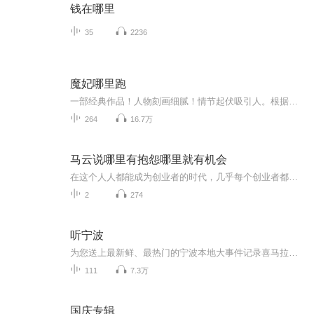
钱在哪里
35
2236
魔妃哪里跑
一部经典作品！人物刻画细腻！情节起伏吸引人。根据听众的喜好而精选，声音清晰，感染力强。感情色彩浓厚。。就是对我们的最大支持和厚爱。每天加班很辛苦，您就动动手指支持一下吧！一部经典作品！人物刻画细腻！情节起伏吸引人。根据听众的喜好而精选，声音清晰，感染力强。感情色彩浓厚。。就是对我们的最大支持和厚爱。每天加班很辛苦，您就动动手指支持一下吧！一部经典作品！人物刻画细腻！情节起伏吸引人。根据听众的喜好而精选，声音清晰，感染力强。感情色彩浓厚。。就是对我们的最大支持和厚爱。每天加班很...
264
16.7万
马云说哪里有抱怨哪里就有机会
在这个人人都能成为创业者的时代，几乎每个创业者都会经历困苦、迷茫、失落、坎坷……会遭遇资金、市场、团队、管理等各种问题，他们渴望获得一些成功者的指点和帮助，希望成功者沉淀出的宝贵经验能给他们有所启发。 从“骗子”、“疯子”、“狂人”到打造...
2
274
听宁波
为您送上最新鲜、最热门的宁波本地大事件记录喜马拉雅在宁波的足迹~
111
7.3万
国庆专辑