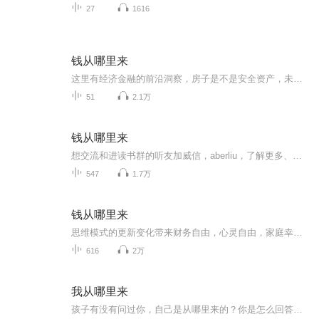
27
1616
钱从哪里来
这里有经济金融的前沿洞察，房子是不是安全资产，未来还存在可以干一辈子的职业吗？这是一本0基础就能看懂的理财书。
51
2.1万
钱从哪里来
想交流和进读书群的听友加威信，aberliu，了解更多、更系统化，更有价值的内容。 我们要用15年的时间影响一亿人读书，1000个家庭实现财富自由、时间自由和心灵自由！
547
1.7万
钱从哪里来
思维模式的更新变化带来财务自由，心灵自由，家庭幸福，身心健康！成长是复利的，能力是可以训练的；成功需要努力，而大的成功则需要导师。真正的财务自由是什么？就是当你不工作的时候，也不必为金钱发愁，因为你有其他渠道的收入来源。当工作不再是获得...
616
2万
我从哪里来
孩子有没有问过你，自己是从哪里来的？你是怎么回答他（她）的呢？想不想听听别人家的孩子从他们的家长那里得到的答案？人的生命如此珍贵，为什么还有孩子会羡慕小狗小猫的生活？如果我们一直回避这些最本源的话题，孩子们又如何知道自己的生命是多么来之...