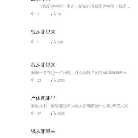
《我爱你中国》作者：凝嫣心语我爱你中国！我爱你春天蓬勃的秧苗；我爱你秋日金黄的硕果。我爱你中国！我爱你青松气质，我爱你红梅品格！我爱你家乡的甜蔗好像乳汁滋润着我的心窝。我爱你中国，我要把最美的歌儿献给你，我的母亲我的祖国。我爱你中国，我爱...
1
78
钱从哪里来
7
230
我从哪里来
淘淘一直在想一个问题，什么问题？如果你和淘淘差不多，你多半能猜出来。其实，这个问题他早就问过爸爸妈妈了，可他们的回答都不一样，淘淘不知道该听谁的才好
13
1350
尸体跑哪里
谨以此书，献给那些不为众人所理解的一少数,希望大家能够了解他们生命中的欢乐与辛酸，灵魂深处的黑暗和光明。 【题记】 我们不是神，所以我们无法选择自己的出生。 我们不是神，但我们可以选择如何活着，以及如何死去。 【阅读指南——请咬文嚼字确认以下事项后，再翻阅正文】 一、以下人群禁止阅读 1．18岁以下未成年； 2．有任何程度抑郁症、忧郁症患者； 3．以各类电影和现实中的杀人狂为偶像以及以成为杀手为梦想者； 4．抱着理想主义人生观者； 5．有暴力倾向者。 二、以下人群谨慎阅读 1．处于生存和情绪低谷者； 2．正在极度爱一个人，或恨一个人者； 3．心智不健全者，请在监护人或医师指导下阅读。 三．本书不是之处 1．本书不是一本善良的书； 2．本书不是一本快乐的书； 3．本书不是一本色情的书； 4．本书不是一本血腥的书； 5．本书不是一本暴力的书； 6. 本书不是一本恐怖的书； 7．本书不是一本正常的书。 越这样我越想看，你懂了没精髓？
37
3238
钱从哪里来