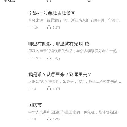
有机会
乐）
去
宁波-宁波慈城古城景区
音频来源于链景旅行 地址 浙江省东部宁绍平原、宁波市江北区西北部 票价描述 暂无 开放时间 全天 乘车信息 暂无
10
2.2万
哪里有阴影，哪里就有光‖朗读
用我的声音朗读优质的作品，与众多朗读爱好者在一起交流！
1307
5.6万
我是谁？从哪里来？到哪里去？
大纲1.“我”的重要性。2.身份，名字，身体...给您带来的苦恼。3.是谁在主宰着您?4.老子、伟人、古希腊阿罗神庙、蒙田、所罗门、顺治…如何认识“我”。5.名利身（假我）的危害!6.认识“我”的好处，阳明先生，佛陀，六祖给您答案。7.修行方向，开悟后的状...
3
1.4万
国庆节
中华人民共和国国庆节是国家的一种象征，是伴随着国家的出现而出现的。让我们用诗歌朗诵歌颂祖国的繁荣富强，国泰民安。
8
1726