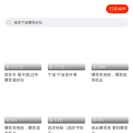
打开APP
国庆宁波哪里好玩
573.7万
13.3万
9286
西安年·最中国|过年
宁波-宁波老外滩
哪里有抱怨，哪里就
哪里最好玩
有机会
913
1.6万
475
哪里有抱怨，哪里就
国庆特辑（国庆节快
病从哪里来 要到哪里