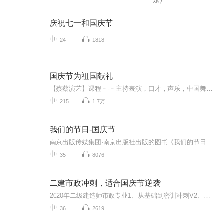
乐）
庆祝七一和国庆节
24
1818
国庆节为祖国献礼
【蔡蔡演艺】课程﹣-﹣主持表演，口才，声乐，中国舞，民族舞。独特的小舞台，专业的录音棚，每一位同学都能成为优秀的小明星。独特的教学模式，轻松上课，快乐学习！知名主持人，舞蹈家，高级教师任职授课！江南总校：河沟街42号三楼 18545856430江北分校...
215
1.7万
我们的节日-国庆节
南京出版传媒集团·南京出版社出版的图书《我们的节日》通过对中国节日文化和节日意义进行深度的挖掘，面向青少年群体构建独具特色的栏目内容，以此丰富春节、元宵节、清明节、端午节、七夕节、中秋节、重阳节等传统节日；六一节、教师节、国庆节等新兴节日的文化内涵和表现形式。促进青少年形成新的节日习俗，提升节日仪式感、认同感。音频作品由金陵朗读者联盟志愿者朗诵，南京音像出版社、金陵图书馆联合制作。
35
8076
二建市政冲刺，适合国庆节逆袭
2020年二级建造师市政专业1、从基础到密训冲刺V2、从精华课程到超压密押V3、0基础同步更新v4、持续更新到2020年考试V5、只要你跟着学让你一次稳拿证V6、渠道超压压题，超压三页纸等独家绝密压题!
36
2619