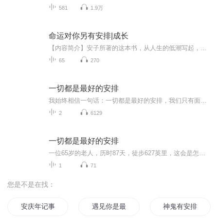
581
1.9万
命运对你另有安排|成长
【内容简介】安子所著的这本书，从人生的低潮写起，分析了低潮的成因和应对的策略，对人生可能经历的种种磨难做了详尽的分析，并给出切实可行的解决办法。本书，博采众长、引经据典，每章都堪称经典，每节都独立阐述一个主题，从不同的角度分析了阻碍我们...
65
270
一切都是最好的安排
我始终相信一句话：一切都是最好的安排，我们只有面对困难才会获得幸福，迷茫和焦虑正常，但在变好的路上，慢一点又何妨
2
6129
一切都是最好的安排
一位65岁的老人，历时87天，徒步627英里，这会是怎样的一段经历？英国作家蕾秋·乔伊斯在小说《一个人的朝圣》中，就讲述了这样一个故事。主人公哈罗德因为一封信，从此踏上了一个人的朝圣之旅。沿途经历了很多困难，他既得到了自我救赎，也重新收获了幸福...
1
71
您是不是在找：
安庆年记事
遇见你是最好的安排
神鬼有安排之名动