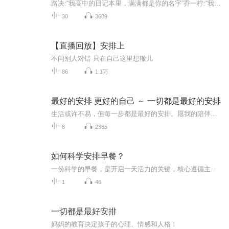
路决:“我高中的日记本里，满满都是你的名字”乔一柠:“我爱你”“少年是夏日燎原，心动是春日里的无眠”“春风没有吹动她的心，是他吹动了”
30
3609
【直播回放】安排上
不问别人对错 只在自己这里想辙儿
86
1.1万
最好的安排 更好的自己 ～ 一切都是最好的安排
生活或许不易，但每一步都是最好的安排。愿我的陪伴能给你温暖，让你在平凡中发现美好，在努力中成为更好的自己。欢迎大家在评论区写下你最想听的话题，也欢迎亲爱的你们多多点赞评论。
8
2365
如何科学安排早餐？
一份科学的早餐，是开启一天活力的关键，核心遵循主食+优质蛋白+果蔬的搭配原则，兼顾营养均衡与饱腹感。主食选择粗粮、全麦等复合碳水，稳定供能；搭配鸡蛋、牛奶、豆浆等优质蛋白，增强饱腹感、维持代谢；再加入新鲜果蔬，补充维生素与膳食纤维，少油少...
1
46
一切都是最好安排
妈妈的教育决定孩子的心理、情感和人格！