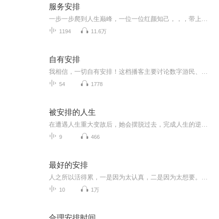
服务安排
一步一步爬到人生巅峰，一位一位红颜知己，，，带上卫生纸，系好安全带，我们准备开车了
1194
11.6万
自有安排
我相信，一切自有安排！这档播客主要讨论数字游民、互联网创业、一人公司、个人品牌、环球旅行、时间地点自由、心灵成长。这里可以传递一个小小的信息差，或许能够成为你的spark，在那一瞬间点亮你，让你有勇气去追寻自己想要的生活和状态。这里也可以是你...
54
1778
被安排的人生
在遭遇人生重大变故后，她会摆脱过去，完成人生的逆袭吗？写这篇文章的初衷其实只是想表达一个观点，没有合适的案例所以自己编了一个，没想到居然写成了人生第一篇小连载。也不是没想过把它写成大女主逆袭爽文，可还是觉得人生逆袭谈何容易，在生活本来的...
9
466
最好的安排
人之所以活得累，一是因为太认真，二是因为太想要。佛经上说：“无常故苦。”就是让我们知道：人生是有缺陷的，没有什么是永恒的，身体会生病衰老，容颜、情感会生变，金钱不能永远保有，权力有一天终会失去……有人问佛陀，你今生得到了什么呢？佛陀说：...
10
1万
合理安排时间