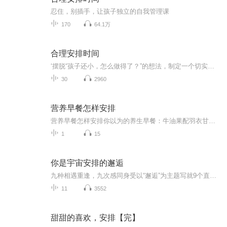
忍住，别插手，让孩子独立的自我管理课
170
64.1万
合理安排时间
‘摆脱“孩子还小，怎么做得了？”的想法，制定一个切实可行的“规范”反复的教，很多家长都知道，孩子遭遇挫折的时候，家长不应该马上插手帮忙，但是真遇到那样的情况，还是忍不住去帮。这其实是在给孩子帮倒忙，为了培养孩子的自立能力，父母在想要帮忙的时候一定要尽可能忍住，不插手。自我管理并不是一件容易 做到的事，有时候对大人而言堵阳个难题，想要让孩子 做到自我管理，面临的困难更是可想而知，当孩子觉得一件事有趣，他便会乐此不疲地一直做下去，在这过程中不断挑战自己。这套书里列举的办法，既让孩...
30
2960
营养早餐怎样安排
营养早餐怎样安排你以为的养生早餐：牛油果配羽衣甘蓝冰沙 实际该吃的早餐：隔壁王姨家飘来的葱花面香 当代年轻人的早餐分为两种极端——要么啃着凉包子追公交，要么在ins风摆盘里找饭吃。作为一名混迹养生圈的老油条，今天咱们就用老祖宗的智慧，拆...
1
15
你是宇宙安排的邂逅
九种相遇重逢，九次感同身受以“邂逅”为主题写就9个直击人心的故事带给读者百转千回的感动张皓宸在纸上重现了自己眼中相互交织的微型宇宙所关照的是"我们如何爱自己"这件事爱自己，是终生浪漫的开始。
11
3552
甜甜的喜欢，安排【完】