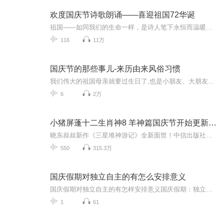
欢度国庆节诗歌朗诵——喜迎祖国72华诞
祖国——如同我们的生命一样，是诗人笔下永恒而温暖的主题。在祖国72周年华诞来临之际，特创建这个诗歌朗诵专辑，诵读经典爱国篇章，和大家一起歌颂祖国，向国庆的献礼！祝愿伟大的祖国繁荣富强，祝愿大家国庆节快乐，度过平安快乐的黄金周假期！
116
11万
国庆节的那些事儿-来历由来风俗习惯
我们伟大的祖国母亲就要过生日了,也是小朋友、大朋友们最喜欢的“国庆小长假”或说“黄金周”还有说”国庆7天乐”的，说法真是不一而足。那么“国庆节”是怎么来的？自古以来国庆节怎么庆贺？新中国国庆节的来历，以及新中国国庆节的庆贺方式又有哪些呢？ ...
6
2万
小猪屏蓬十二生肖神8 羊神篇国庆节开始更新啦！
晓东叔叔新作《三星堆神游记》全新面世！中信出版社出版！京东当当淘宝均有售！点蓝色字收听——《小猪屏蓬爆笑日记2024》《小猪屏蓬爆笑日记2》《小猪屏蓬爆笑日记1》让你笑得喘不上气！《我进故宫当富翁——小猪屏蓬故宫财商笔记》教你成为大富翁！《小...
550
315.3万
国庆假期对独立自主的有怎么安排意义
国庆假期对独立自主的有怎样安排意义国庆假期：独立自主生活的“试金石”与“充电场”一自主规划：构建独立自主生活的“蓝图能力”二生活实践：夯实独立自主生活的“技能底座”三自我探索：深化独立自主生活的“精神内核”四假期意义：从“短期体验”到“...
1
61