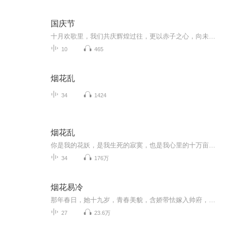
国庆节
十月欢歌里，我们共庆辉煌过往，更以赤子之心，向未来书写滚烫的誓言——这盛世，值得我们以热爱相拥。
10
465
烟花乱
34
1424
烟花乱
你是我的花妖，是我生死的寂寞，也是我心里的十万亩玫瑰……这命中注定的相遇，胭脂花瓣，开到茶藦，一场《烟花乱》——本年度最纯粹最唯美的爱情小说，缠绵悱恻，直去青春。
34
176万
烟花易冷
那年春日，她十九岁，青春美貌，含娇带怯嫁入帅府，以为夫君便是那风流少帅！盖头揭开，却陡然是晴天霹雳！他说：雪落，我后悔了，我不该把你送到他身边！他说：雪落，天下和你，我都要！今生今世，绝不放手！计中计，局中局，谁暖了谁的烽火岁月，谁又冷...
27
23.6万