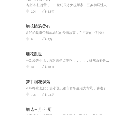
杰奎琳·杜普蕾，二十世纪天才大提琴家，五岁初展过人禀赋，十六岁惊艳音乐界，二十八岁因多发性硬化症告别舞台，在烟花绚烂之际，寂寞离去。她的短暂一生堪比传奇，被称为“集上帝的恩宠和撒旦的苦难于一身的绝无仅有的被神选中的人”。无人能及的天赋让...
104
3.5万
烟花情温柔心
讲述的是皇帝和华城然的爱情故事，在空梦的《利剑》中提到过 一个权臣，将自己所有的爱给了天子，高高在上，猜疑和权力另皇帝看不到华城然的真心，为了皇位，下令处死华城然，慢慢的皇帝发现，华爱他爱到了骨血里 权力，爱情，猜疑 、运筹帷幄
6
1万
烟花乱世
一部经典小说，喜欢请多点赞啊，，，，，好东西要分享给小伙伴啊，所有专辑完全免费，本小说情节跌宕起伏，内容紧扣发展脉搏。。绝对震撼你的耳膜，，，，还等什么，赶快来吧，记住点赞分享啊，分享点赞。。。。一部经典小说，喜欢请多点赞啊，，，，，好东西要分享给小伙伴啊，所有专辑完全免费，本小说情节跌宕起伏，内容紧扣发展脉搏。。绝对震撼你的耳膜，，，，还等什么，赶快来吧，记住点赞分享啊，分享点赞。。。。
34
1830
梦中烟花飘落
2004年出版的长篇小说以都市青年生活为背景，讲述了主公之间的情感纠葛，成长故事。小说通过幽默而细腻的笔触，刻画了80的年代后的爱情与职场中的迷茫与挣扎，融合了青春期的那你理想与现实生活的碰撞等主题，广受读者喜爱，该作品被誉为中国青春文学的代...
706
2.8万
烟花三月-斗厨