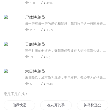
100
4194
尸体快递员
每一行有每一行的规矩和禁忌，我们拉尸这一行同样也有很多的规矩和禁忌。我叫孙大柱，母亲怀着我的时候忽然生了一场大病，生我的时候难产去世了，原本我也应该活不下来，可是我却自己从娘胎里面爬了出来，这件事当时让所有人都感到很惊讶，说我这样都死不...
237
1.2万
天庭快递员
三年时光匆匆逝去，秦阳依然奔波在大街小巷送快递。每次回到家中，换来的不是温暖与理解刻去，但是刘氏尖酸薄的数落，忍受他家里无力，只能干这种底层本活儿。而他的老婆，却没有站在他的布拉格，还跟着刘氏一起羞辱，嫌弃他收入微薄，甚至不能给那一次，...
71
5万
末日快递员
末日降临，城市沦为废墟，丧尸横行。曾经平凡的快递员意外卷入神秘组织的阴谋，肩负起拯救世界的重任。当真相浮出水面，他将如何抉择？是独自逃生，还是拯救人类？
56
2543
您是不是在找：
仙界快递
在花开的季节绽放
神马快递公司