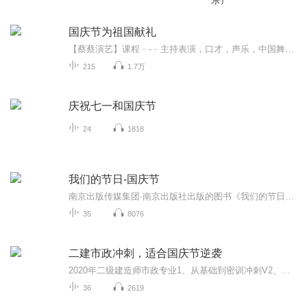
乐）
国庆节为祖国献礼
【蔡蔡演艺】课程﹣-﹣主持表演，口才，声乐，中国舞，民族舞。独特的小舞台，专业的录音棚，每一位同学都能成为优秀的小明星。独特的教学模式，轻松上课，快乐学习！知名主持人，舞蹈家，高级教师任职授课！江南总校：河沟街42号三楼 18545856430江北分校...
215
1.7万
庆祝七一和国庆节
24
1818
我们的节日-国庆节
南京出版传媒集团·南京出版社出版的图书《我们的节日》通过对中国节日文化和节日意义进行深度的挖掘，面向青少年群体构建独具特色的栏目内容，以此丰富春节、元宵节、清明节、端午节、七夕节、中秋节、重阳节等传统节日；六一节、教师节、国庆节等新兴节日的文化内涵和表现形式。促进青少年形成新的节日习俗，提升节日仪式感、认同感。音频作品由金陵朗读者联盟志愿者朗诵，南京音像出版社、金陵图书馆联合制作。
35
8076
二建市政冲刺，适合国庆节逆袭
2020年二级建造师市政专业1、从基础到密训冲刺V2、从精华课程到超压密押V3、0基础同步更新v4、持续更新到2020年考试V5、只要你跟着学让你一次稳拿证V6、渠道超压压题，超压三页纸等独家绝密压题!
36
2619