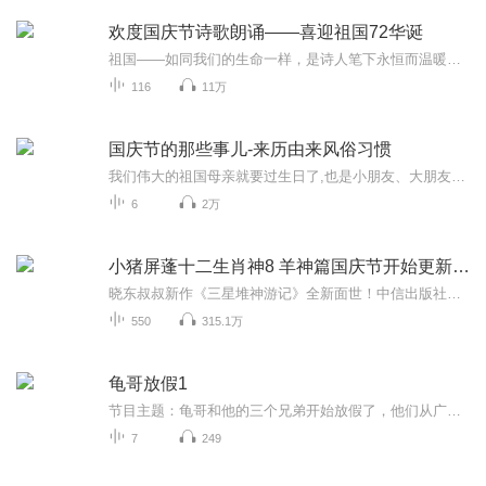
欢度国庆节诗歌朗诵——喜迎祖国72华诞
祖国——如同我们的生命一样，是诗人笔下永恒而温暖的主题。在祖国72周年华诞来临之际，特创建这个诗歌朗诵专辑，诵读经典爱国篇章，和大家一起歌颂祖国，向国庆的献礼！祝愿伟大的祖国繁荣富强，祝愿大家国庆节快乐，度过平安快乐的黄金周假期！
116
11万
国庆节的那些事儿-来历由来风俗习惯
我们伟大的祖国母亲就要过生日了,也是小朋友、大朋友们最喜欢的“国庆小长假”或说“黄金周”还有说”国庆7天乐”的，说法真是不一而足。那么“国庆节”是怎么来的？自古以来国庆节怎么庆贺？新中国国庆节的来历，以及新中国国庆节的庆贺方式又有哪些呢？ ...
6
2万
小猪屏蓬十二生肖神8 羊神篇国庆节开始更新啦！
晓东叔叔新作《三星堆神游记》全新面世！中信出版社出版！京东当当淘宝均有售！点蓝色字收听——《小猪屏蓬爆笑日记2024》《小猪屏蓬爆笑日记2》《小猪屏蓬爆笑日记1》让你笑得喘不上气！《我进故宫当富翁——小猪屏蓬故宫财商笔记》教你成为大富翁！《小...
550
315.1万
龟哥放假1
节目主题：龟哥和他的三个兄弟开始放假了，他们从广州回来之后正式开始了寒假生活，他们有很多作业，每天都挺充实。拉布布和企鹅也很喜欢放假，因为有大量时间可以和跟龟哥一起玩。
7
249