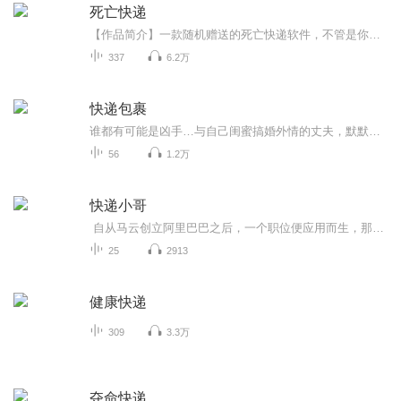
死亡快递
【作品简介】一款随机赠送的死亡快递软件，不管是你想要还是不想要，它们就像街头的小广告，那些虚假的发廊一样，随便引导你进去，给你一个优惠的政策，但是当你享受过后才知道，自己并没有占便宜，反而吃了大亏。对于这个死亡快递的软件，只要有人贪便宜...
337
6.2万
快递包裹
谁都有可能是凶手…与自己闺蜜搞婚外情的丈夫，默默守护自己的律师好友，贫病交加、行事可疑的邻居。到底谁是真正的凶手？又为了什么布下这重重陷阱、多重迷局？
56
1.2万
快递小哥
自从马云创立阿里巴巴之后，一个职位便应用而生，那便是快递员，奔跑在马路上的一个个快递员把我们在网上的宝贝及时的送到你我的手上，但是又有多少人能知道快递员这个职业承担的快乐和委屈，今后快递小哥将陪伴在大家身边，为大家讲述快递小哥的故事。
25
2913
健康快递
309
3.3万
夺命快递