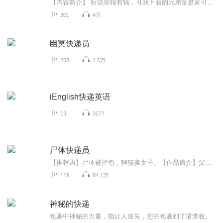
【内容简介】 听说你很有钱，可我下面的兄弟全是富可敌国。听说你很能打，可我背后站着的是一百零八将。听说你很有才，可我手里都是千年精华黑科技。 不要问我是谁，我是堂堂地府快递使者，龚浩。 【作者/主播】作者：大红袍cC主播：鑫明有声【购买须知...
201
4万
幽冥快递员
258
1.5万
iEnglish快递英语
13
3277
尸体快递员
【推荐语】尸体被掉包，狸猫换太子。【作品简介】父亲拉尸体拉回了一个诡异女尸，将真正应该送回家的尸体弄丢了，犯了这一行的禁忌，最后自己发生了怪事，而我也被卷进了这场事件，不得不接替父亲，替完成他的使命。...
119
84.1万
神秘的快递
包裹中神秘的力量，能让人迷失，您的包裹到了请查收。