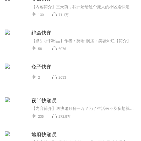
【内容简介】三天前，我开始给这个庞大的小区送快递。我清楚地记得，那天下午的夕阳很美，我想送了最后一个快递回去找房子。取件的是个风骚外漏的年轻姑娘，她拿了快递之后神经兮兮的说：“就知道这最后一个是我的。”“你怎么知道这最后一个是你的？”“...
130
71.1万
绝命快递
【鼎甜听书出品】作者：莫语 演播：笑容灿烂【简介】快递，这个词在二十一世纪里已经非常普遍了，我相信没有人会陌生，几乎每天都会遇到，但关于快递这个行业的背后的秘密心酸，你又了解多少了呢？
58
6076
兔子快递
2
2033
夜半快递员
【内容简介】送快递月薪一万？为了生活来不及多想就签了协议，可是为什么收件的人……听了不该听的，见了不该见的，这条阴间快递员之路已经回不了头了，欲语还休的经理，缺肢断臂的行人......看阴间快递员如何在黄泉生死一线讨生活，闯出一条属于自己的快...
235
272.8万
地府快递员