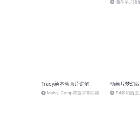
懒羊羊片段
Tracy绘本动画片讲解
动画片梦幻西
Maisy-Camp英音字幕朗读讲
S4梦幻西游
解
话