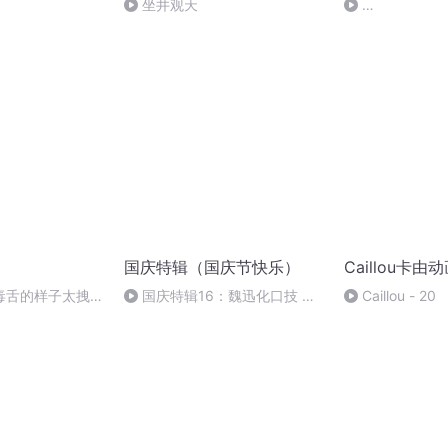
坐井观天
Wallykazam.S01
国庆特辑（国庆节快乐）
Caillou卡由
毒舌的样子太拽
国庆特辑16：魏迅化口技 二
Caillou - 20
家的价值观 #电
胡 东方红+一般唱法和原生态