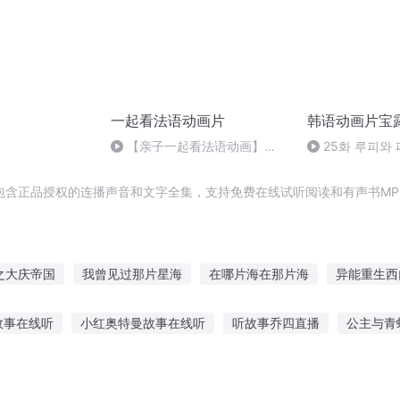
一起看法语动画片
韩语动画片宝
）
【亲子一起看法语动画】
25화 루피와 
Trotro et la pluie 托托和下雨天
뽀로로 4기
包含正品授权的连播声音和文字全集，支持免费在线试听阅读和有声书MP
之大庆帝国
我曾见过那片星海
在哪片海在那片海
异能重生西
大庆第一恶
普天同庆
关于他也关于我
庆余年之长歌行
故事在线听
小红奥特曼故事在线听
听故事乔四直播
公主与青
安庆年记事
关于我关于你关于我们
夜小城故事在线听
听故事很安静英语
两点半听故事
爱迪生真