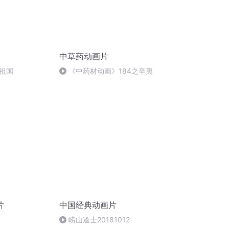
中草药动画片
祖国
《中药材动画》184之辛夷
片
中国经典动画片
崂山道士20181012