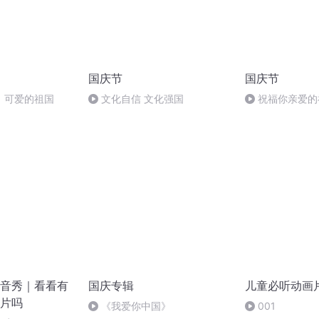
国庆节
国庆节
，可爱的祖国
文化自信 文化强国
祝福你亲爱的
音秀｜看看有
国庆专辑
儿童必听动画
片吗
《我爱你中国》
001