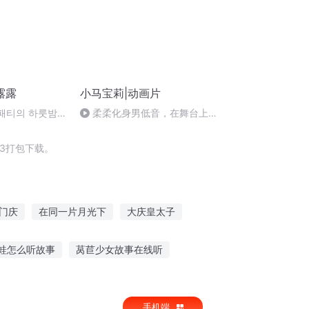
露露
小马宝莉|动画片
패티의 하룻밤 _
柔柔化身男低音，在舞台上一
展歌喉
3打包下载。
门庆
在同一片月光下
大庆皇太子
重生之西门庆
重生西门庆
蛙怎么听故事
莴苣少女故事在线听
实故事在线听
听山西讲革命故事
手机端