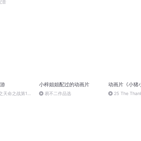
配音
游
小梓姐姐配过的动画片
动画片《小猪
之天命之战第13
易不二作品选
25 The Than