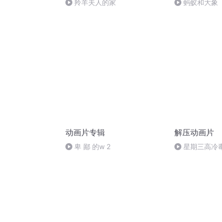
羚羊夫人的家
蚂蚁和大象
动画片专辑
解压动画片
卑 鄙 的w 2
星期三高冷
了！#亚当斯一
影