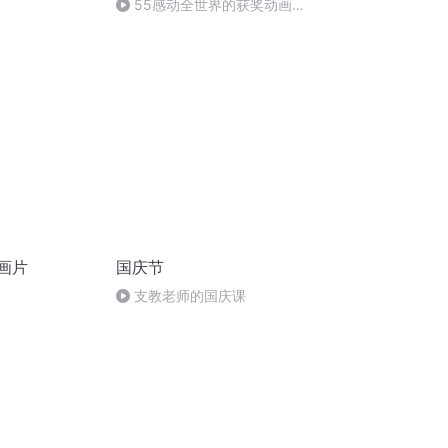
55感动全世界的获奖动画
E17.A.Tiny.Problem
《禁止张贴》-看最幼稚的动画
明白最深的道理
动画片
国庆节
支教老师的国庆课