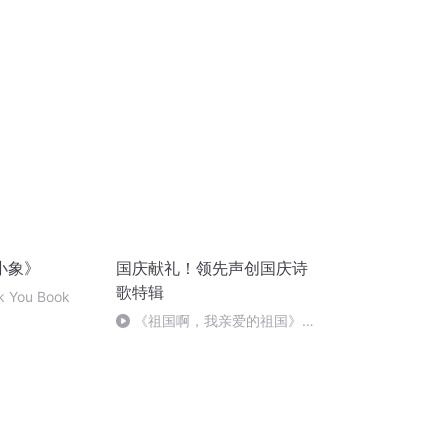
小象》
国庆献礼！领先声创国庆诗
歌特辑
k You Book
《祖国啊，我亲爱的祖国》温
婉