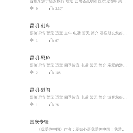
音频来源于链景旅行 地址 云南省昆明市西郊滇池畔 票价描述 40 开放时间 08:00~18:30 乘车信息 交通信息：1、云南民族村附近可乘高空缆车直达西山龙门，单程票价35元/人 2、可从梁家河乘坐6路公共汽车每8分钟一班，每日6:30-19:002、菊花村5路车场乘51路公...
9
3.3万
昆明-创库
票价详情 暂无 适宜 全年 电话 暂无 简介 游客朋友您好，欢迎来到昆明创库！昆明创库又称上河车间，位于云南省昆明市西坝路101号，原来是昆明机模厂的生产车间，废弃后，有20余位云南的艺术家在此安营扎寨，建立工作室，并兼具展览、休闲、餐饮功能，成了...
1
67
昆明-懋庐
票价详情 暂无 适宜 四季皆宜 电话 暂无 简介 亲爱的游客，接下来我要带您参观游览的是懋庐。懋庐座落在昆明市东风西路吉祥巷，它建于清咸丰八年，也就是1852年。是中西合璧的民居建筑。房屋的主人为张懋弟，懋庐就是由此得名的。但是这里如今被改造成了餐...
2
108
昆明-魁阁
票价详情 暂无 适宜 四季皆宜 电话 暂无 简介 游客您好，欢迎您来到昆明魁阁。 其实，昆明魁阁的历史并不是很久远，最初建于清朝，曾住过冰心、费孝通等学者、名人，被列为市级重点保护文物。一直以来，昆明魁阁都是古城的一个特有景观，但是，由于年久失...
1
75
国庆专辑
《我爱你中国》作者：凝嫣心语我爱你中国！我爱你春天蓬勃的秧苗；我爱你秋日金黄的硕果。我爱你中国！我爱你青松气质，我爱你红梅品格！我爱你家乡的甜蔗好像乳汁滋润着我的心窝。我爱你中国，我要把最美的歌儿献给你，我的母亲我的祖国。我爱你中国，我爱...