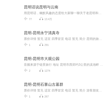
昆明话说昆明与云南
用昆明话，幽默风趣的态度给大家聊一聊关于老昆明和云南的各类故事。这些故事有正历史、有野史、有神话故事、有民间传说。说这些故事只是为了让大家更了解我们所居住的这一座古老且年轻的城市，以及我所热爱的家乡。焦糖我呀，比较懒……随缘式更新，节目...
77
13.4万
昆明-昆明永宁清真寺
票价详情 暂无 适宜 四季皆宜 电话 暂无 简介 昆明的旅游景点非常多，昆明的西山犹如睡美人般静卧与滇池之上，大观楼上的长联，述写出五百里滇池的波澜壮阔，金殿里陈圆圆的雕像屹立于湖心，历经百年沧桑风雨，物是人非，徒留一句“冲冠一怒为红颜”的感叹...
1
291
昆明-昆明市大观公园
音频来源于链景旅行 地址 昆明市西郊约3公里的滇池畔 票价描述 登大观楼额外加收2元。人要70周岁以上（凭身份证）或者有老年卡才可以免票。 开放时间 8:00-17:00 乘车信息 市区乘坐4、22、54、52、100路公车可到；市区内乘出租车，大约15元左右
2
1274
昆明-昆明石寨山古墓群
票价详情 暂无 适宜 四季皆宜 电话 暂无 简介 游客朋友您好，欢迎来到昆明石寨山古墓群。古墓是人生终止时最后的定格，也是储存墓主生活时代的若干文化信息的府库。叠叠累累的古代墓葬屡经沧桑变故，体现着历史的变迁。您知道吗？距今2000多年前，在滇池沿...
1
267