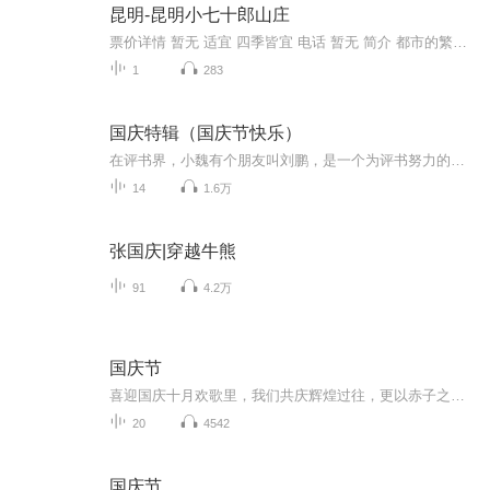
昆明-昆明小七十郎山庄
票价详情 暂无 适宜 四季皆宜 电话 暂无 简介 都市的繁华，山庄的繁花，亲爱的游客朋友您好，欢迎来到美丽的小七十郎山庄参观游览。关于昆明小七十郎山庄，民间相传这样一个故事：盛唐年间，唐皇赐婚大理南诏国。南昭王在昆明建拓东城以迎娶唐朝公主。数十...
1
283
国庆特辑（国庆节快乐）
在评书界，小魏有个朋友叫刘鹏，是一个为评书努力的小伙子。在2021年国庆期间，他想弄个特辑，便烦劳我给他录个爱国题材的评书小段儿。这种事情，不是特殊情况，小魏一般不会拒绝，也就给其录了一个《鲁迅踢鬼》，等他传完，我再传到我的专辑里。另外，小...
14
1.6万
张国庆|穿越牛熊
91
4.2万
国庆节
喜迎国庆十月欢歌里，我们共庆辉煌过往，更以赤子之心，向未来书写滚烫的誓言——这盛世，值得我们以热爱相拥。
20
4542
国庆节