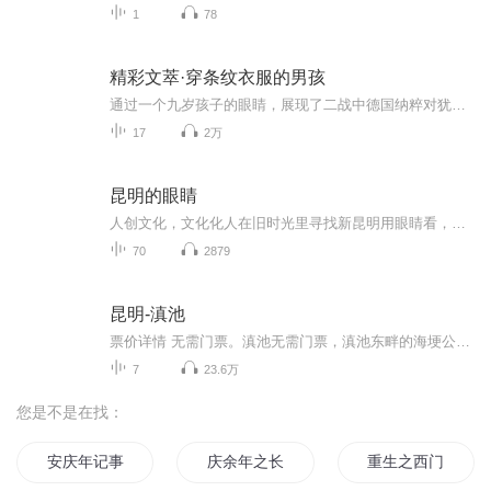
1
78
精彩文萃·穿条纹衣服的男孩
通过一个九岁孩子的眼睛，展现了二战中德国纳粹对犹太人的迫害。以一个孩子的视角来审视历史，以历史亲历者的道德思考，来引发我们的思考。 《穿条纹衣服的男孩》出版后几乎囊括了欧美所有文学奖，先后获得爱尔兰图书奖、巴克夏图书奖、谢菲尔德图书奖、兰开夏图书奖、英国保罗安加尔文学奖、意大利原创文学奖、美国卡耐基勋章。 约翰·伯恩，爱尔兰新锐作家，卡耐基勋章获得者。1971年出生于爱尔兰首都都柏林。就读都柏林大学圣三一学院期间选修英国文学专业，之后前往英国东英吉利大学攻读硕士学位。已出版《偷时间的贼》、《骑手议会》等多部小说。
17
2万
昆明的眼睛
人创文化，文化化人在旧时光里寻找新昆明用眼睛看，有心灵体验节目内容：主播介绍：朗读爱好者适合人群：大众你将收获：时光里的柔软
70
2879
昆明-滇池
票价详情 无需门票。滇池无需门票，滇池东畔的海埂公园门票10元 适宜 四季皆宜 电话 0871-64311056 简介 亲爱的游客朋友您好，欢迎来到美丽的滇池。下面我简单的为您介绍下滇池吧！ 滇池的别名很多，又可以叫做昆明湖、昆明池、滇南泽、滇海等，在昆明市西...
7
23.6万
您是不是在找：
安庆年记事
庆余年之长歌行
重生之西门庆