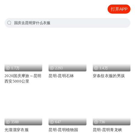
打开APP
国庆去昆明穿什么衣服
1.7万
2293
1.4万
2020国庆摩旅～昆明
昆明-昆明石林
穿条纹衣服的男孩
西安5000公里
3588
647
736
光溜溜穿衣服
昆明-昆明植物园
昆明-昆明青龙峡