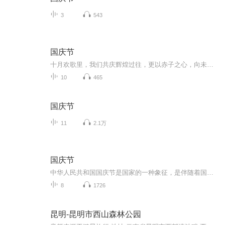
3
543
国庆节
十月欢歌里，我们共庆辉煌过往，更以赤子之心，向未来书写滚烫的誓言——这盛世，值得我们以热爱相拥。
10
465
国庆节
11
2.1万
国庆节
中华人民共和国国庆节是国家的一种象征，是伴随着国家的出现而出现的。让我们用诗歌朗诵歌颂祖国的繁荣富强，国泰民安。
8
1726
昆明-昆明市西山森林公园