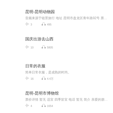
昆明-昆明动物园
音频来源于链景旅行 地址 昆明市盘龙区青年路92号 票价描述 门市价：15元 开放时间 8:00-18:00 乘车信息 暂无
3
495
国庆出游去山西
10
5805
日常的衣服
简单日常衣服，是成熟的时尚。
16
4.4万
昆明-昆明市博物馆
票价详情 暂无 适宜 四季皆宜 电话 暂无 简介 亲爱的朋友，今天咱们要参观的是昆明市博物馆，我们都知道，博物馆是很多人喜欢去的地方，到了博物馆可以让我们感受到很多历史的气息，还能学到很多的知识，接下来一起走进馆内参观游览吧。昆明市博物馆位于昆...
4
1654